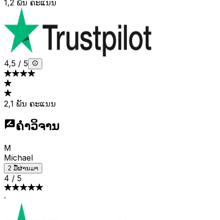
1,2 ພັນ ຄະແນນ
4,5
/
5
2,1 ພັນ ຄະແນນ
ຄໍາວິຈານ
M
Michael
2 ມື້ຜ່ານມາ
4
/
5
·