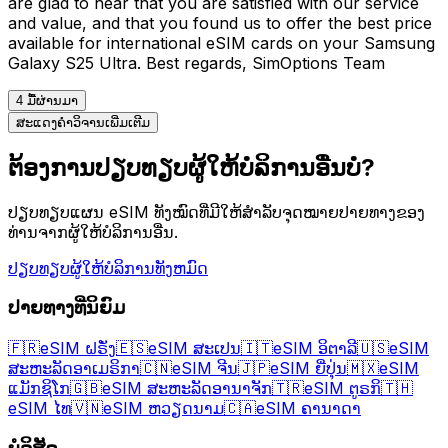
are glad to hear that you are satisfied with our service
and value, and that you found us to offer the best price
available for international eSIM cards on your Samsung
Galaxy S25 Ultra. Best regards, SimOptions Team
4 ມື້ຜ່ານມາ
ສະແດງຄໍາວິຈານເພີ່ມເຕີມ
ຕ້ອງການປຽບທຽບຜູ້ໃຫ້ບໍລິການອື່ນບໍ?
ປຽບທຽບແຜນ eSIM ທັງໝົດທີ່ມີໃຫ້ສຳລັບຈຸດໝາຍປາຍທາງຂອງ
ທ່ານຈາກຜູ້ໃຫ້ບໍລິການອື່ນ.
ປຽບທຽບຜູ້ໃຫ້ບໍລິການທັງຫມົດ
ປາຍທາງທີ່ນິຍົມ
🇫🇷
eSIM ຝຣັ່ງ
🇪🇸
eSIM ສະເປນ
🇮🇹
eSIM ອິຕາລີ
🇺🇸
eSIM
ສະຫະລັດອາເມຣິກາ
🇨🇳
eSIM ຈີນ
🇯🇵
eSIM ຍີ່ປຸ່ນ
🇲🇽
eSIM
ແມັກຊິໂກ
🇬🇧
eSIM ສະຫະລັດອານາຈັກ
🇹🇷
eSIM ຕູຣກິ
🇹🇭
eSIM ໄທ
🇻🇳
eSIM ຫວຽດນາມ
🇨🇦
eSIM ຄານາດາ