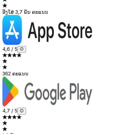
ອີງໃສ່ 3,7 ພັນ ຄະແນນ
4,6
/
5
362 ຄະແນນ
4,7
/
5