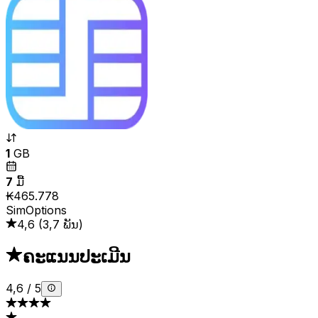
1
GB
7
ມື້
₭465.778
SimOptions
4,6
(
3,7 ພັນ
)
ຄະແນນປະເມີນ
4,6
/
5