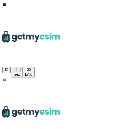
🇱🇦
ລາວ
LAK