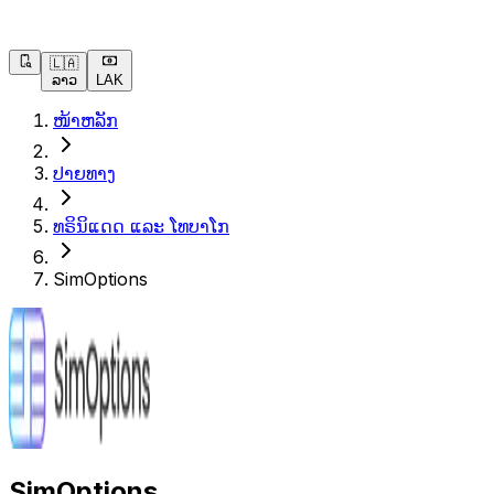
🇱🇦
ລາວ
LAK
ໜ້າຫລັກ
ປາຍທາງ
ທຣິນິແດດ ແລະ ໂທບາໂກ
SimOptions
SimOptions