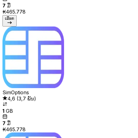
7
ມື້
₭465.778
ເລືອກ
SimOptions
4,6
(
3,7 ພັນ
)
1
GB
7
ມື້
₭465.778