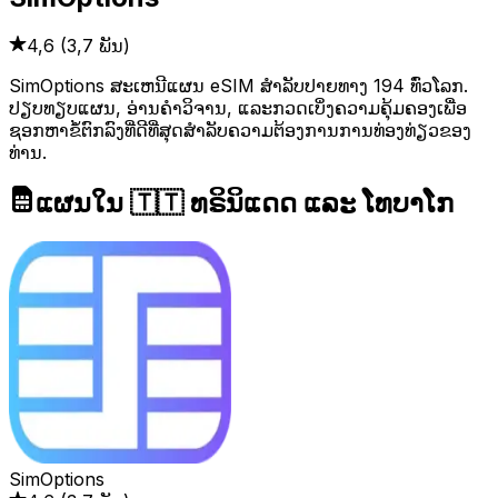
4,6
(
3,7 ພັນ
)
SimOptions ສະເຫນີແຜນ eSIM ສຳລັບປາຍທາງ 194 ທົ່ວໂລກ.
ປຽບທຽບແຜນ, ອ່ານຄຳວິຈານ, ແລະກວດເບິ່ງຄວາມຄຸ້ມຄອງເພື່ອ
ຊອກຫາຂໍ້ຕົກລົງທີ່ດີທີ່ສຸດສຳລັບຄວາມຕ້ອງການການທ່ອງທ່ຽວຂອງ
ທ່ານ.
ແຜນໃນ 🇹🇹 ທຣິນິແດດ ແລະ ໂທບາໂກ
SimOptions