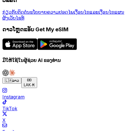
ບໍລິສັດ
ກ່ຽວກັບ
ຕິດຕໍ່
ນະໂຍບາຍຄວາມປອດໄພ
ເງື່ອນໄຂແລະເງື່ອນໄຂ
ແຜນ
ຜັງເວັບໄຊທ໌
ດາວໂຫຼດແອັບ Get My eSIM
ມີໃຫ້ໃຊ້ໃນຜູ້ຊ່ວຍ AI ຂອງທ່ານ
🇱🇦
ລາວ
LAK
·
₭
Instagram
TikTok
X