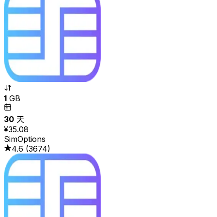
1
GB
30
天
¥35.08
SimOptions
4.6
(
3674
)