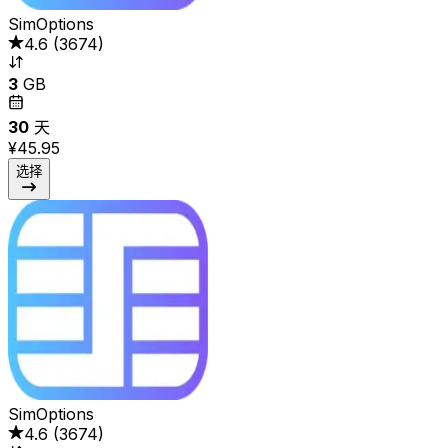
SimOptions
4.6
(
3674
)
3
GB
30
天
¥45.95
选择
SimOptions
4.6
(
3674
)