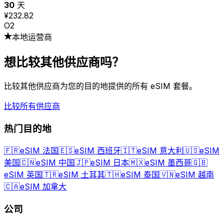
30
天
¥232.82
O2
本地运营商
想比较其他供应商吗？
比较其他供应商为您的目的地提供的所有 eSIM 套餐。
比较所有供应商
热门目的地
🇫🇷
eSIM 法国
🇪🇸
eSIM 西班牙
🇮🇹
eSIM 意大利
🇺🇸
eSIM
美国
🇨🇳
eSIM 中国
🇯🇵
eSIM 日本
🇲🇽
eSIM 墨西哥
🇬🇧
eSIM 英国
🇹🇷
eSIM 土耳其
🇹🇭
eSIM 泰国
🇻🇳
eSIM 越南
🇨🇦
eSIM 加拿大
公司