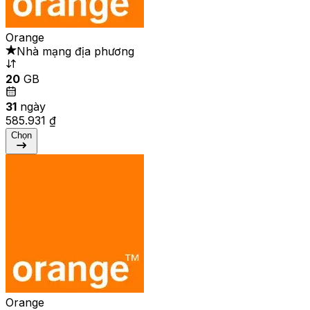
Orange
Nhà mạng địa phương
20
GB
31
ngày
585.931 ₫
Chọn
Orange