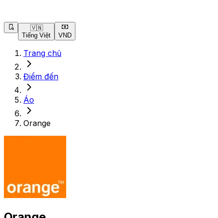
🇻🇳
Tiếng Việt
VND
Trang chủ
Điểm đến
Áo
Orange
Orange