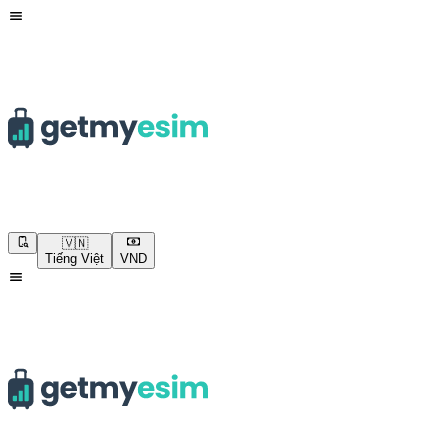
🇻🇳
Tiếng Việt
VND