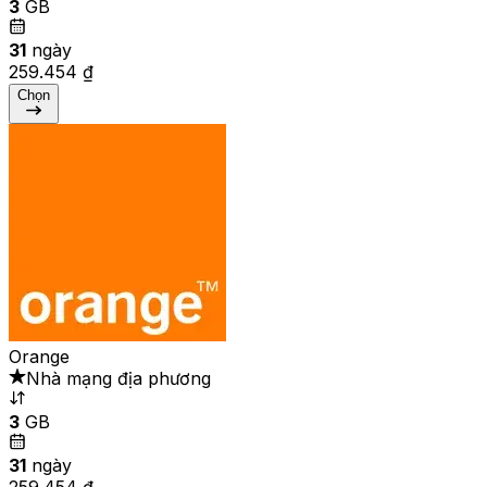
3
GB
31
ngày
259.454 ₫
Chọn
Orange
Nhà mạng địa phương
3
GB
31
ngày
259.454 ₫