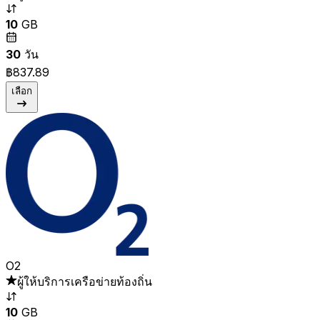
10
GB
30
วัน
฿837.89
เลือก
O2
ผู้ให้บริการเครือข่ายท้องถิ่น
10
GB