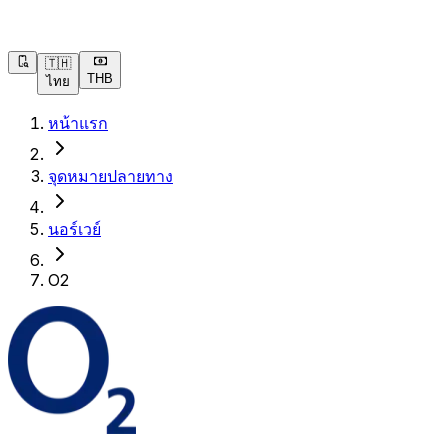
🇹🇭
THB
ไทย
หน้าแรก
จุดหมายปลายทาง
นอร์เวย์
O2