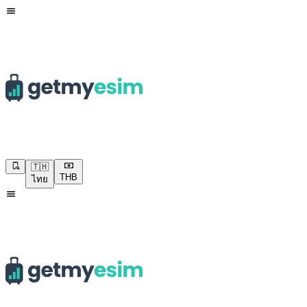
🇹🇭
THB
ไทย