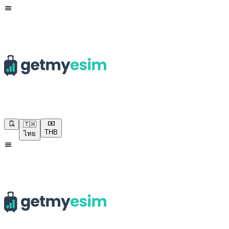
🇹🇭
THB
ไทย