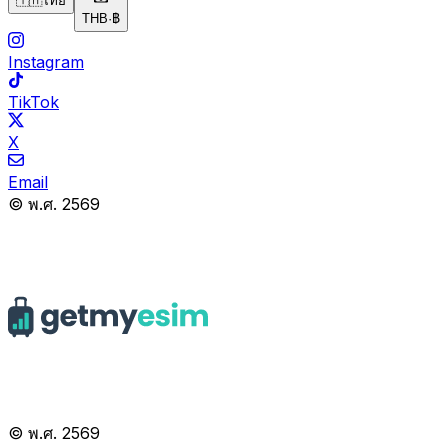
🇹🇭
ไทย
THB
·
฿
Instagram
TikTok
X
Email
© พ.ศ. 2569
© พ.ศ. 2569