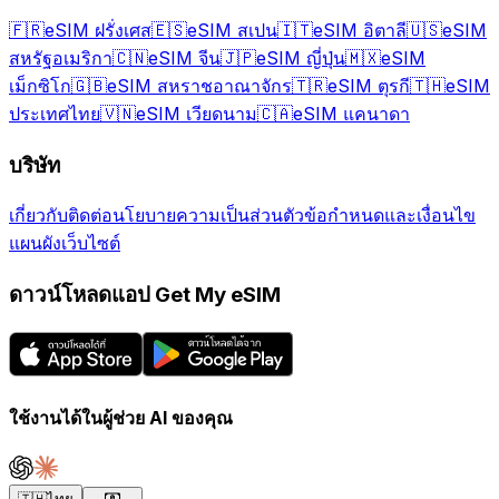
🇫🇷
eSIM ฝรั่งเศส
🇪🇸
eSIM สเปน
🇮🇹
eSIM อิตาลี
🇺🇸
eSIM
สหรัฐอเมริกา
🇨🇳
eSIM จีน
🇯🇵
eSIM ญี่ปุ่น
🇲🇽
eSIM
เม็กซิโก
🇬🇧
eSIM สหราชอาณาจักร
🇹🇷
eSIM ตุรกี
🇹🇭
eSIM
ประเทศไทย
🇻🇳
eSIM เวียดนาม
🇨🇦
eSIM แคนาดา
บริษัท
เกี่ยวกับ
ติดต่อ
นโยบายความเป็นส่วนตัว
ข้อกำหนดและเงื่อนไข
แผนผังเว็บไซต์
ดาวน์โหลดแอป Get My eSIM
ใช้งานได้ในผู้ช่วย AI ของคุณ