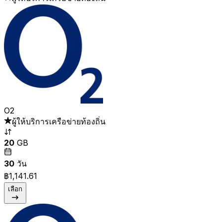
O2
ผู้ให้บริการเครือข่ายท้องถิ่น
20
GB
30
วัน
฿1,141.61
เลือก