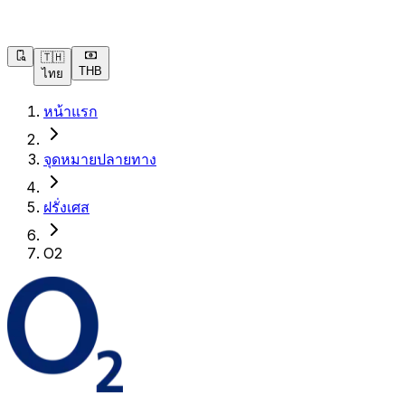
🇹🇭
THB
ไทย
หน้าแรก
จุดหมายปลายทาง
ฝรั่งเศส
O2