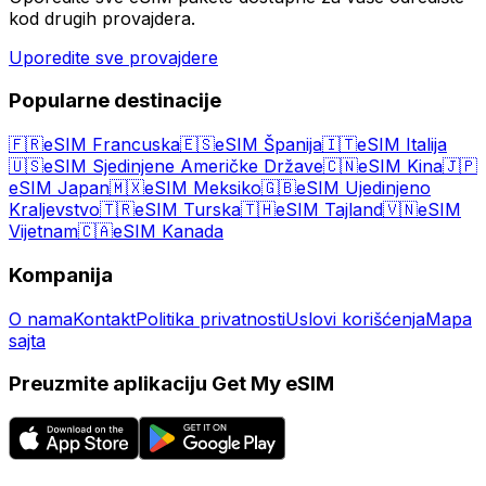
kod drugih provajdera.
Uporedite sve provajdere
Popularne destinacije
🇫🇷
eSIM Francuska
🇪🇸
eSIM Španija
🇮🇹
eSIM Italija
🇺🇸
eSIM Sjedinjene Američke Države
🇨🇳
eSIM Kina
🇯🇵
eSIM Japan
🇲🇽
eSIM Meksiko
🇬🇧
eSIM Ujedinjeno
Kraljevstvo
🇹🇷
eSIM Turska
🇹🇭
eSIM Tajland
🇻🇳
eSIM
Vijetnam
🇨🇦
eSIM Kanada
Kompanija
O nama
Kontakt
Politika privatnosti
Uslovi korišćenja
Mapa
sajta
Preuzmite aplikaciju Get My eSIM