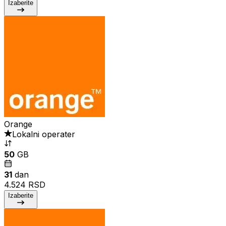
Izaberite
Orange
Lokalni operater
50
GB
31
dan
4.524 RSD
Izaberite