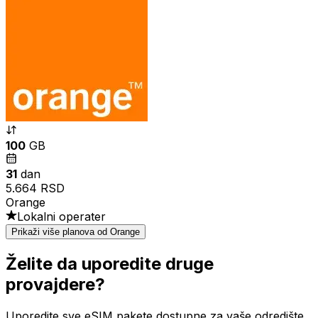
100
GB
31
dan
5.664 RSD
Orange
Lokalni operater
Prikaži više planova od Orange
Želite da uporedite druge
provajdere?
Uporedite sve eSIM pakete dostupne za vaše odredište