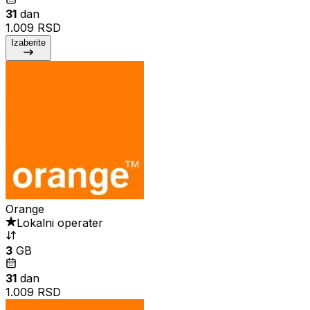
31
dan
1.009 RSD
Izaberite
Orange
Lokalni operater
3
GB
31
dan
1.009 RSD