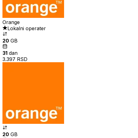
Orange
Lokalni operater
20
GB
31
dan
3.397 RSD
20
GB