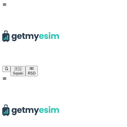
🇷🇸
Srpski
RSD