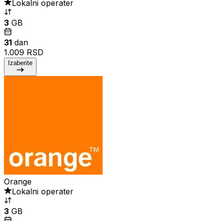
Lokalni operater
3
GB
31
dan
1.009 RSD
Izaberite
Orange
Lokalni operater
3
GB