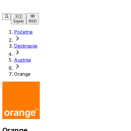
🇷🇸
Srpski
RSD
Početna
Destinacije
Austrija
Orange
Orange