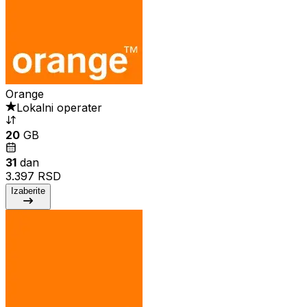
Orange
Lokalni operater
20
GB
31
dan
3.397 RSD
Izaberite