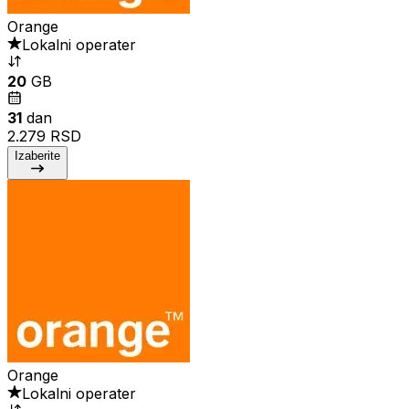
Orange
Lokalni operater
20
GB
31
dan
2.279 RSD
Izaberite
Orange
Lokalni operater