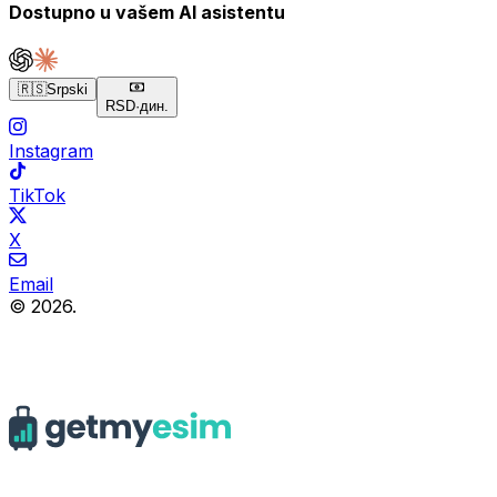
Dostupno u vašem AI asistentu
🇷🇸
Srpski
RSD
·
дин.
Instagram
TikTok
X
Email
© 2026.