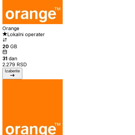
Orange
Lokalni operater
20
GB
31
dan
2.279 RSD
Izaberite