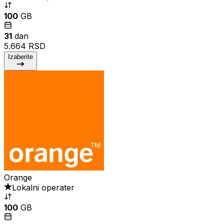
100
GB
31
dan
5.664 RSD
Izaberite
Orange
Lokalni operater
100
GB