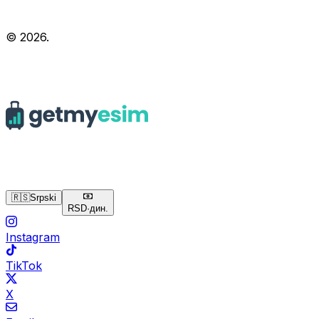
© 2026.
🇷🇸
Srpski
RSD
·
дин.
Instagram
TikTok
X