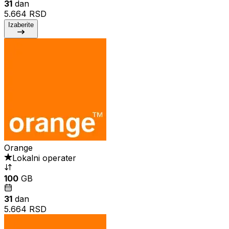
31
dan
5.664 RSD
Izaberite
Orange
Lokalni operater
100
GB
31
dan
5.664 RSD