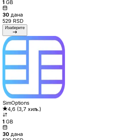
1
GB
30
дана
529 RSD
Изаберите
SimOptions
4,6
(
3,7 хиљ.
)
1
GB
30
дана