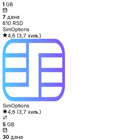
1
GB
7
дана
810 RSD
SimOptions
4,6
(
3,7 хиљ.
)
SimOptions
4,6
(
3,7 хиљ.
)
5
GB
30
дана