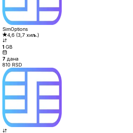
SimOptions
4,6
(
3,7 хиљ.
)
1
GB
7
дана
810 RSD