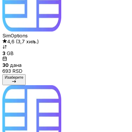
SimOptions
4,6
(
3,7 хиљ.
)
3
GB
30
дана
693 RSD
Изаберите