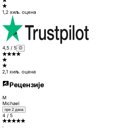
1,2 хиљ. оцена
4,5
/
5
2,1 хиљ. оцена
Рецензије
M
Michael
пре 2 дана
4
/
5
·