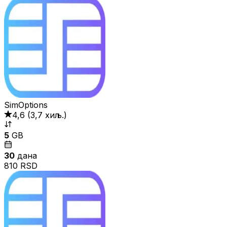
SimOptions
4,6
(
3,7 хиљ.
)
5
GB
30
дана
810 RSD