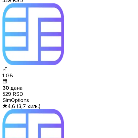
529 RSD
1
GB
30
дана
529 RSD
SimOptions
4,6
(
3,7 хиљ.
)