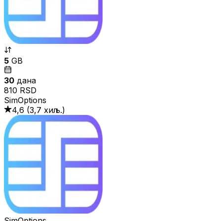
5
GB
30
дана
810 RSD
SimOptions
4,6
(
3,7 хиљ.
)
SimOptions