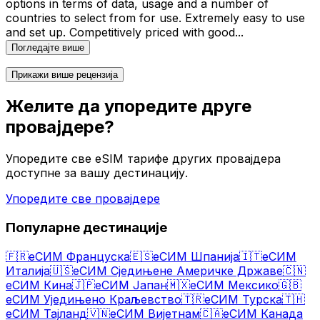
options in terms of data, usage and a number of
countries to select from for use. Extremely easy to use
and set up. Competitively priced with good
...
Погледајте више
Прикажи више рецензија
Желите да упоредите друге
провајдере?
Упоредите све eSIM тарифе других провајдера
доступне за вашу дестинацију.
Упоредите све провајдере
Популарне дестинације
🇫🇷
еСИМ Француска
🇪🇸
еСИМ Шпанија
🇮🇹
еСИМ
Италија
🇺🇸
еСИМ Сједињене Америчке Државе
🇨🇳
еСИМ Кина
🇯🇵
еСИМ Јапан
🇲🇽
еСИМ Мексико
🇬🇧
еСИМ Уједињено Краљевство
🇹🇷
еСИМ Турска
🇹🇭
еСИМ Тајланд
🇻🇳
еСИМ Вијетнам
🇨🇦
еСИМ Канада