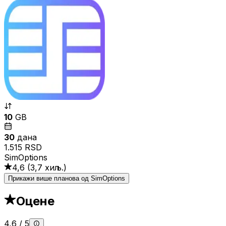
10
GB
30
дана
1.515 RSD
SimOptions
4,6
(
3,7 хиљ.
)
Прикажи више планова од SimOptions
Оцене
4,6
/
5