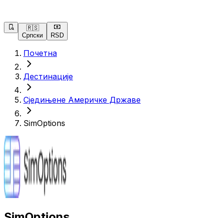
🇷🇸
Српски
RSD
Почетна
Дестинације
Сједињене Америчке Државе
SimOptions
SimOptions