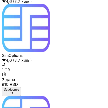
4,6
(
3,7 хиљ.
)
SimOptions
4,6
(
3,7 хиљ.
)
1
GB
7
дана
810 RSD
Изаберите