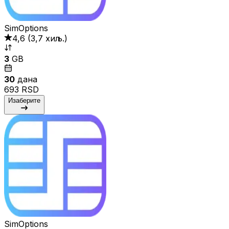
SimOptions
4,6
(
3,7 хиљ.
)
3
GB
30
дана
693 RSD
Изаберите
SimOptions