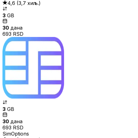
4,6
(
3,7 хиљ.
)
3
GB
30
дана
693 RSD
3
GB
30
дана
693 RSD
SimOptions