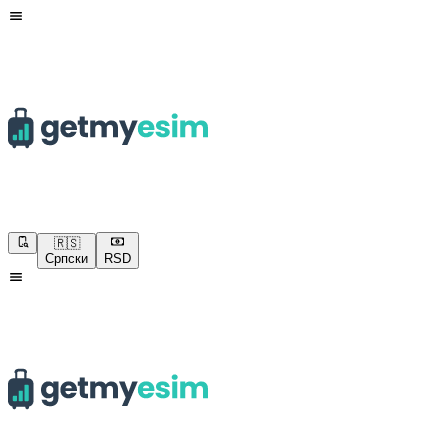
🇷🇸
Српски
RSD