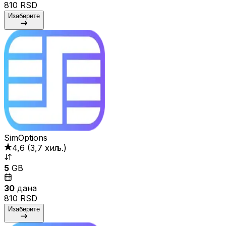
810 RSD
Изаберите
SimOptions
4,6
(
3,7 хиљ.
)
5
GB
30
дана
810 RSD
Изаберите