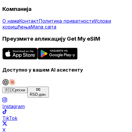
Компанија
О нама
Контакт
Политика приватности
Услови
коришћења
Мапа сајта
Преузмите апликацију Get My eSIM
Доступно у вашем AI асистенту
🇷🇸
Српски
RSD
·
дин.
Instagram
TikTok
X