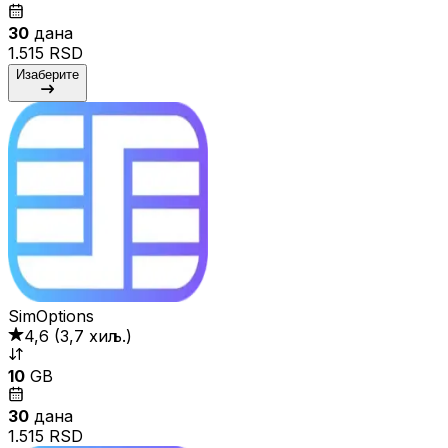
30
дана
1.515 RSD
Изаберите
SimOptions
4,6
(
3,7 хиљ.
)
10
GB
30
дана
1.515 RSD