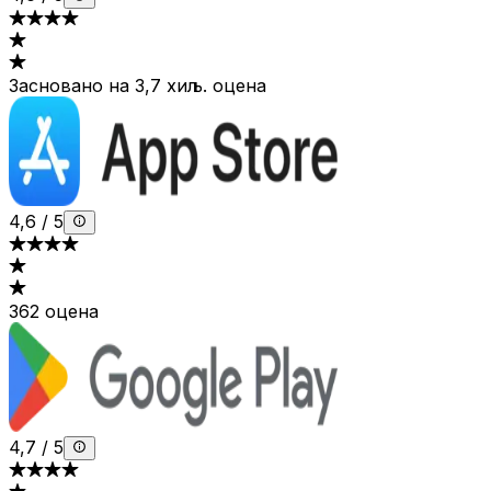
Засновано на 3,7 хиљ. оцена
4,6
/
5
362 оцена
4,7
/
5