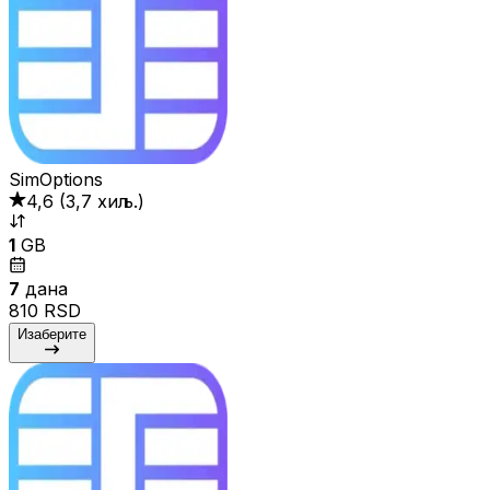
SimOptions
4,6
(
3,7 хиљ.
)
1
GB
7
дана
810 RSD
Изаберите