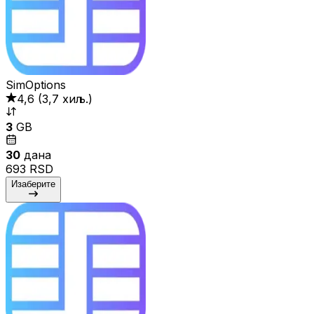
SimOptions
4,6
(
3,7 хиљ.
)
3
GB
30
дана
693 RSD
Изаберите