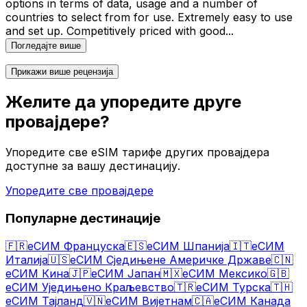
options in terms of data, usage and a number of
countries to select from for use. Extremely easy to use
and set up. Competitively priced with good
...
Погледајте више
Прикажи више рецензија
Желите да упоредите друге
провајдере?
Упоредите све eSIM тарифе других провајдера
доступне за вашу дестинацију.
Упоредите све провајдере
Популарне дестинације
🇫🇷
еСИМ Француска
🇪🇸
еСИМ Шпанија
🇮🇹
еСИМ
Италија
🇺🇸
еСИМ Сједињене Америчке Државе
🇨🇳
еСИМ Кина
🇯🇵
еСИМ Јапан
🇲🇽
еСИМ Мексико
🇬🇧
еСИМ Уједињено Краљевство
🇹🇷
еСИМ Турска
🇹🇭
еСИМ Тајланд
🇻🇳
еСИМ Вијетнам
🇨🇦
еСИМ Канада