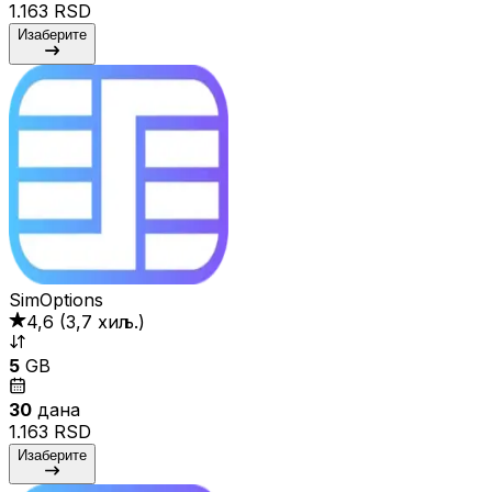
1.163 RSD
Изаберите
SimOptions
4,6
(
3,7 хиљ.
)
5
GB
30
дана
1.163 RSD
Изаберите