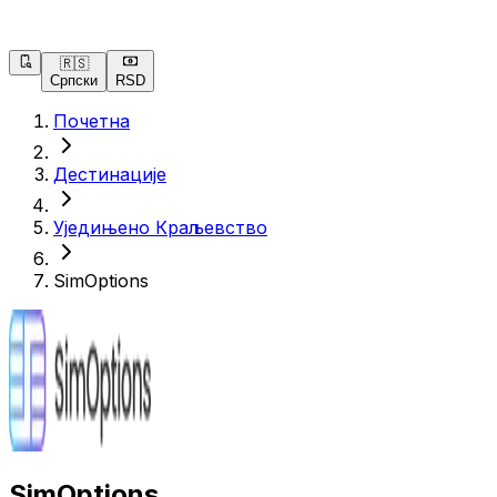
🇷🇸
Српски
RSD
Почетна
Дестинације
Уједињено Краљевство
SimOptions
SimOptions