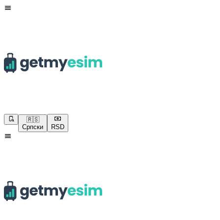
🇷🇸
Српски
RSD