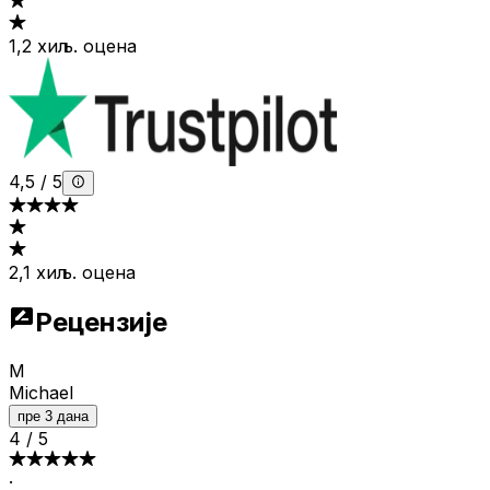
1,2 хиљ. оцена
4,5
/
5
2,1 хиљ. оцена
Рецензије
M
Michael
пре 3 дана
4
/
5
·