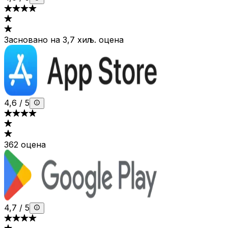
Засновано на 3,7 хиљ. оцена
4,6
/
5
362 оцена
4,7
/
5