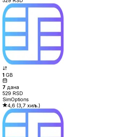
529 RSD
1
GB
7
дана
529 RSD
SimOptions
4,6
(
3,7 хиљ.
)