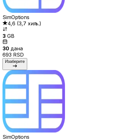
SimOptions
4,6
(
3,7 хиљ.
)
3
GB
30
дана
693 RSD
Изаберите
SimOptions