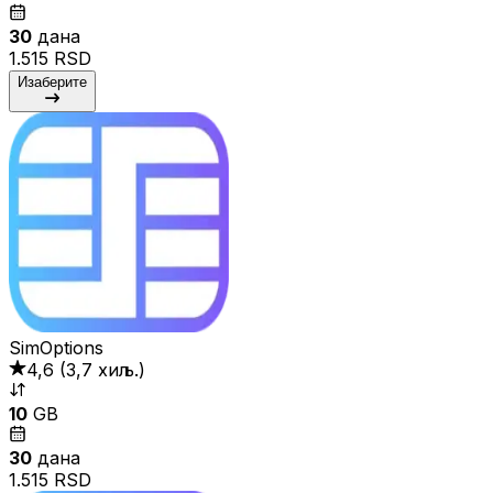
30
дана
1.515 RSD
Изаберите
SimOptions
4,6
(
3,7 хиљ.
)
10
GB
30
дана
1.515 RSD