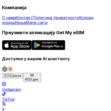
Компанија
О нама
Контакт
Политика приватности
Услови
коришћења
Мапа сајта
Преузмите апликацију Get My eSIM
Доступно у вашем AI асистенту
🇷🇸
Српски
RSD
·
дин.
Instagram
TikTok
X