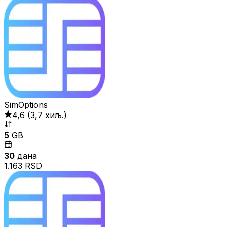
SimOptions
4,6
(
3,7 хиљ.
)
5
GB
30
дана
1.163 RSD