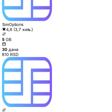
SimOptions
4,6
(
3,7 хиљ.
)
5
GB
30
дана
810 RSD