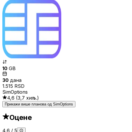
10
GB
30
дана
1.515 RSD
SimOptions
4,6
(
3,7 хиљ.
)
Прикажи више планова од SimOptions
Оцене
4,6
/
5