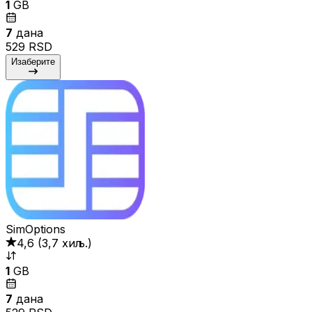
1
GB
7
дана
529 RSD
Изаберите
SimOptions
4,6
(
3,7 хиљ.
)
1
GB
7
дана