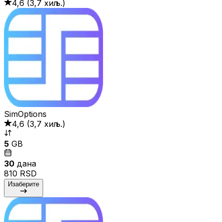
4,6
(
3,7 хиљ.
)
SimOptions
4,6
(
3,7 хиљ.
)
5
GB
30
дана
810 RSD
Изаберите