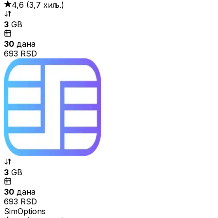
4,6
(
3,7 хиљ.
)
3
GB
30
дана
693 RSD
3
GB
30
дана
693 RSD
SimOptions