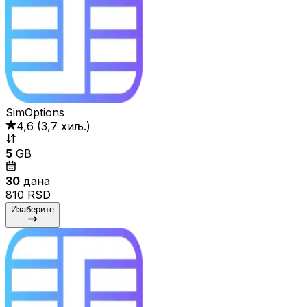
SimOptions
4,6
(
3,7 хиљ.
)
5
GB
30
дана
810 RSD
Изаберите