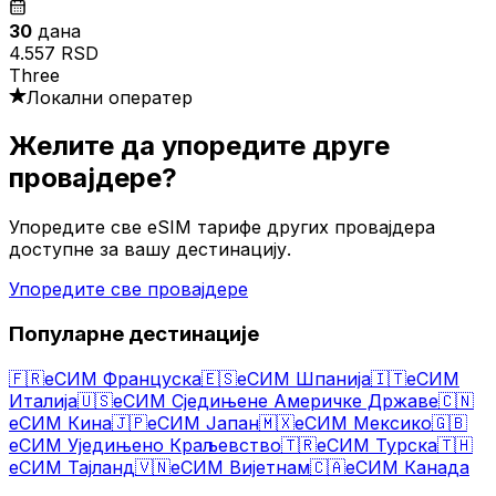
30
дана
4.557 RSD
Three
Локални оператер
Желите да упоредите друге
провајдере?
Упоредите све eSIM тарифе других провајдера
доступне за вашу дестинацију.
Упоредите све провајдере
Популарне дестинације
🇫🇷
еСИМ Француска
🇪🇸
еСИМ Шпанија
🇮🇹
еСИМ
Италија
🇺🇸
еСИМ Сједињене Америчке Државе
🇨🇳
еСИМ Кина
🇯🇵
еСИМ Јапан
🇲🇽
еСИМ Мексико
🇬🇧
еСИМ Уједињено Краљевство
🇹🇷
еСИМ Турска
🇹🇭
еСИМ Тајланд
🇻🇳
еСИМ Вијетнам
🇨🇦
еСИМ Канада