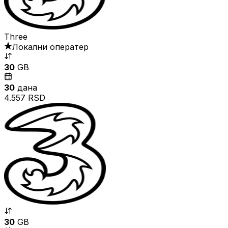
Three
Локални оператер
30
GB
30
дана
4.557 RSD
30
GB