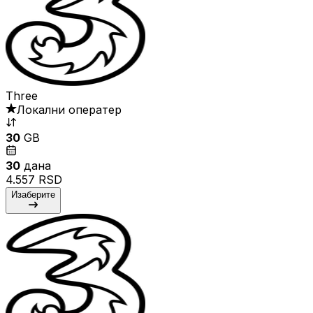
Three
Локални оператер
30
GB
30
дана
4.557 RSD
Изаберите