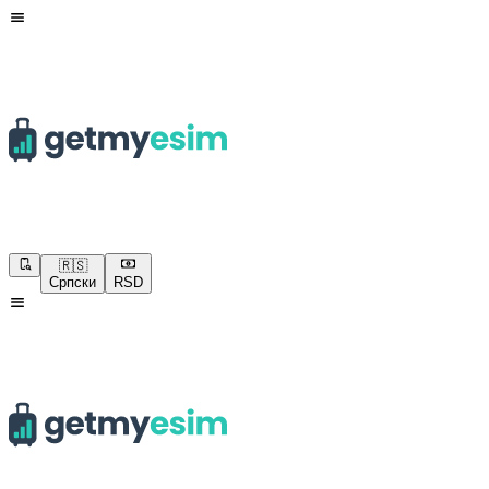
🇷🇸
Српски
RSD