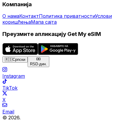
Компанија
О нама
Контакт
Политика приватности
Услови
коришћења
Мапа сајта
Преузмите апликацију Get My eSIM
🇷🇸
Српски
RSD
·
дин.
Instagram
TikTok
X
Email
© 2026.