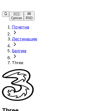
🇷🇸
Српски
RSD
Почетна
Дестинације
Белгија
Three
Three