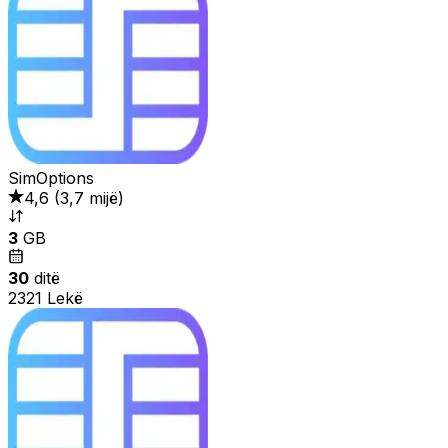
SimOptions
4,6
(
3,7 mijë
)
3
GB
30
ditë
2321 Lekë