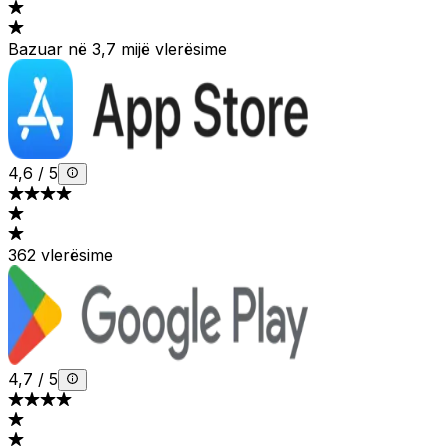
Bazuar në 3,7 mijë vlerësime
4,6
/
5
362 vlerësime
4,7
/
5