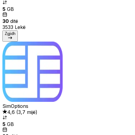
5
GB
30
ditë
3533 Lekë
Zgjidh
SimOptions
4,6
(
3,7 mijë
)
5
GB