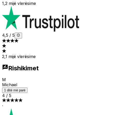
1,2 mijë vlerësime
4,5
/
5
2,1 mijë vlerësime
Rishikimet
M
Michael
1 ditë më parë
4
/
5
·