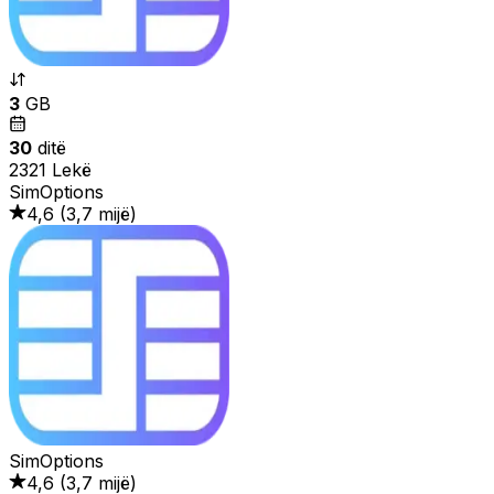
3
GB
30
ditë
2321 Lekë
SimOptions
4,6
(
3,7 mijë
)
SimOptions
4,6
(
3,7 mijë
)