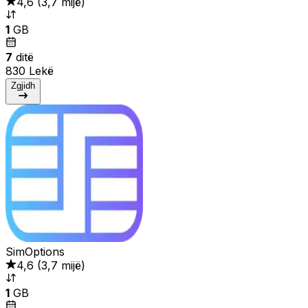
4,6
(
3,7 mijë
)
1
GB
7
ditë
830 Lekë
Zgjidh
SimOptions
4,6
(
3,7 mijë
)
1
GB