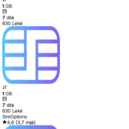
1
GB
7
ditë
830 Lekë
1
GB
7
ditë
830 Lekë
SimOptions
4,6
(
3,7 mijë
)