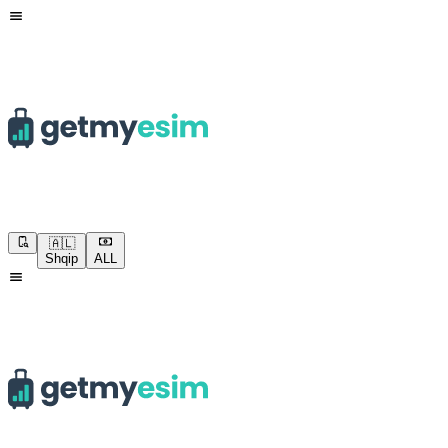
🇦🇱
Shqip
ALL