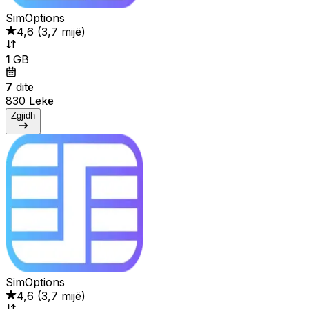
SimOptions
4,6
(
3,7 mijë
)
1
GB
7
ditë
830 Lekë
Zgjidh
SimOptions
4,6
(
3,7 mijë
)