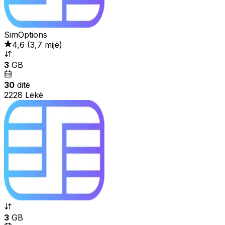
SimOptions
4,6
(
3,7 mijë
)
3
GB
30
ditë
2228 Lekë
3
GB