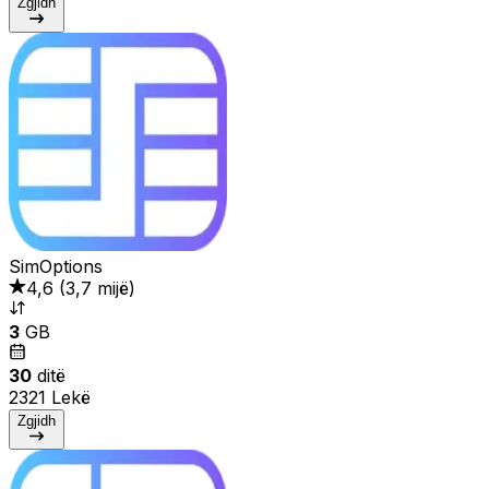
Zgjidh
SimOptions
4,6
(
3,7 mijë
)
3
GB
30
ditë
2321 Lekë
Zgjidh