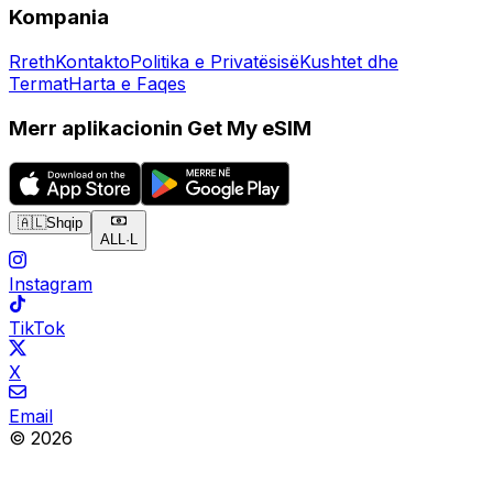
Kompania
Rreth
Kontakto
Politika e Privatësisë
Kushtet dhe
Termat
Harta e Faqes
Merr aplikacionin Get My eSIM
🇦🇱
Shqip
ALL
·
L
Instagram
TikTok
X
Email
© 2026