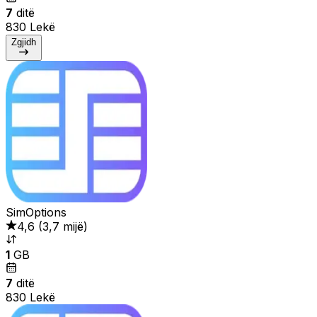
7
ditë
830 Lekë
Zgjidh
SimOptions
4,6
(
3,7 mijë
)
1
GB
7
ditë
830 Lekë