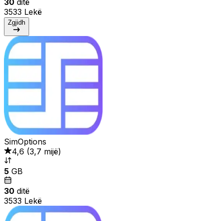
30
ditë
3533 Lekë
Zgjidh
SimOptions
4,6
(
3,7 mijë
)
5
GB
30
ditë
3533 Lekë