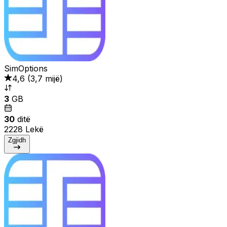
SimOptions
4,6
(
3,7 mijë
)
3
GB
30
ditë
2228 Lekë
Zgjidh