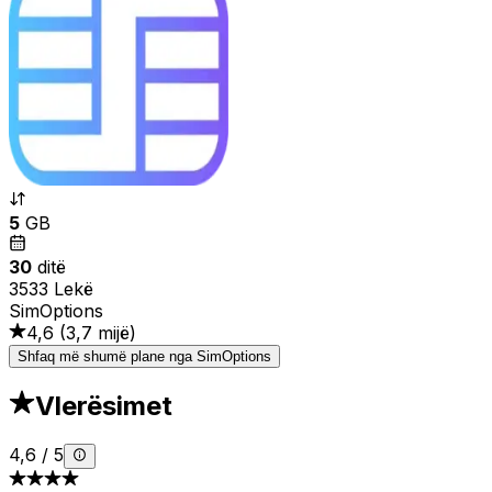
5
GB
30
ditë
3533 Lekë
SimOptions
4,6
(
3,7 mijë
)
Shfaq më shumë plane nga SimOptions
Vlerësimet
4,6
/
5