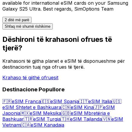
available for international eSIM cards on your Samsung
Galaxy S25 Ultra. Best regards, SimOptions Team
2 ditë më parë
Shfaq më shumë rishikime
Dëshironi të krahasoni ofrues të
tjerë?
Krahasoni të gjitha planet e eSIM të disponueshme për
destinacionin tuaj nga ofrues të tjerë.
Krahaso të gjithë ofruesit
Destinacione Popullore
🇫🇷
eSIM Franca
🇪🇸
eSIM Spanja
🇮🇹
eSIM Italia
🇺🇸
eSIM Shtetet e Bashkuara
🇨🇳
eSIM Kina
🇯🇵
eSIM
Japonia
🇲🇽
eSIM Meksika
🇬🇧
eSIM Mbretëria e
Bashkuar
🇹🇷
eSIM Turqia
🇹🇭
eSIM Tajlanda
🇻🇳
eSIM
Vietnami
🇨🇦
eSIM Kanadaja