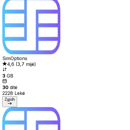
SimOptions
4,6
(
3,7 mijë
)
3
GB
30
ditë
2228 Lekë
Zgjidh