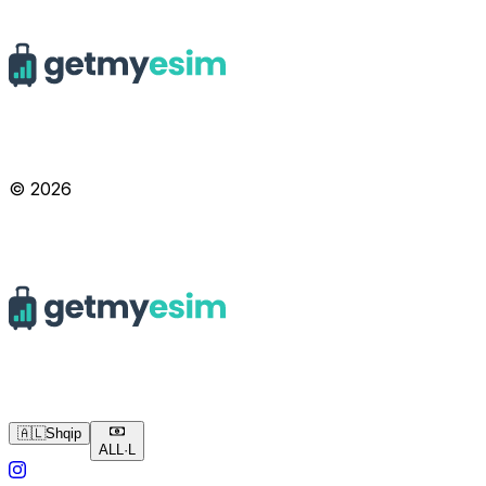
© 2026
🇦🇱
Shqip
ALL
·
L