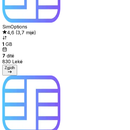
SimOptions
4,6
(
3,7 mijë
)
1
GB
7
ditë
830 Lekë
Zgjidh