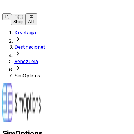
🇦🇱
Shqip
ALL
Kryefaqja
Destinacionet
Venezuela
SimOptions
SimOptions