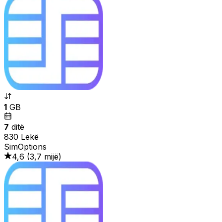
1
GB
7
ditë
830 Lekë
SimOptions
4,6
(
3,7 mijë
)