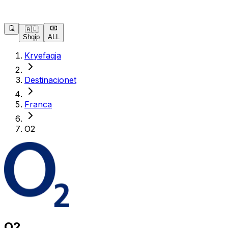
🇦🇱
Shqip
ALL
Kryefaqja
Destinacionet
Franca
O2
O2