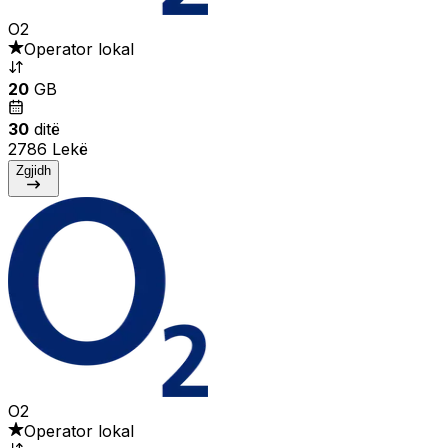
O2
Operator lokal
20
GB
30
ditë
2786 Lekë
Zgjidh
O2
Operator lokal