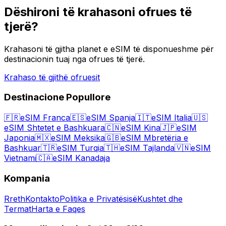
Dëshironi të krahasoni ofrues të
tjerë?
Krahasoni të gjitha planet e eSIM të disponueshme për
destinacionin tuaj nga ofrues të tjerë.
Krahaso të gjithë ofruesit
Destinacione Popullore
🇫🇷
eSIM Franca
🇪🇸
eSIM Spanja
🇮🇹
eSIM Italia
🇺🇸
eSIM Shtetet e Bashkuara
🇨🇳
eSIM Kina
🇯🇵
eSIM
Japonia
🇲🇽
eSIM Meksika
🇬🇧
eSIM Mbretëria e
Bashkuar
🇹🇷
eSIM Turqia
🇹🇭
eSIM Tajlanda
🇻🇳
eSIM
Vietnami
🇨🇦
eSIM Kanadaja
Kompania
Rreth
Kontakto
Politika e Privatësisë
Kushtet dhe
Termat
Harta e Faqes