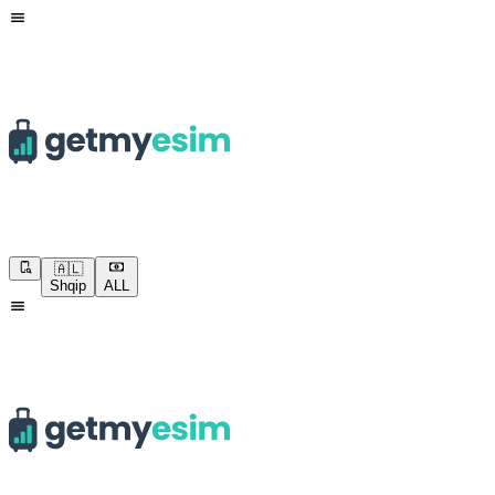
🇦🇱
Shqip
ALL