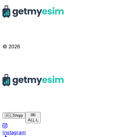
© 2026
🇦🇱
Shqip
ALL
·
L
Instagram