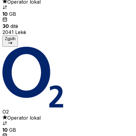
Operator lokal
10
GB
30
ditë
2041 Lekë
Zgjidh
O2
Operator lokal
10
GB