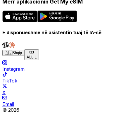
Merr aplikacionin Get My eSIM
E disponueshme në asistentin tuaj të IA-së
🇦🇱
Shqip
ALL
·
L
Instagram
TikTok
X
Email
© 2026