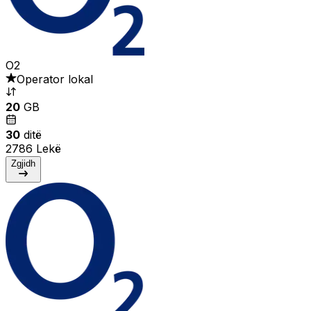
O2
Operator lokal
20
GB
30
ditë
2786 Lekë
Zgjidh