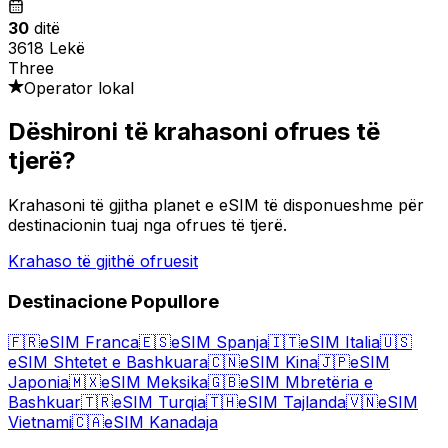
30
ditë
3618 Lekë
Three
Operator lokal
Dëshironi të krahasoni ofrues të
tjerë?
Krahasoni të gjitha planet e eSIM të disponueshme për
destinacionin tuaj nga ofrues të tjerë.
Krahaso të gjithë ofruesit
Destinacione Popullore
🇫🇷
eSIM Franca
🇪🇸
eSIM Spanja
🇮🇹
eSIM Italia
🇺🇸
eSIM Shtetet e Bashkuara
🇨🇳
eSIM Kina
🇯🇵
eSIM
Japonia
🇲🇽
eSIM Meksika
🇬🇧
eSIM Mbretëria e
Bashkuar
🇹🇷
eSIM Turqia
🇹🇭
eSIM Tajlanda
🇻🇳
eSIM
Vietnami
🇨🇦
eSIM Kanadaja