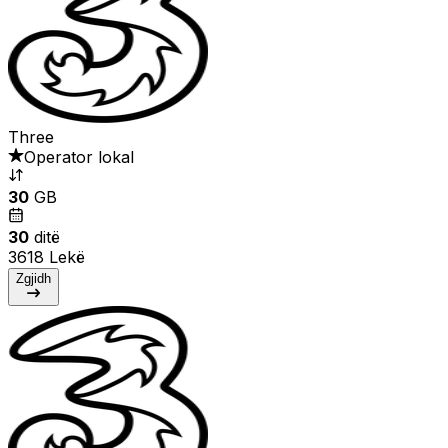
Three
Operator lokal
30
GB
30
ditë
3618 Lekë
Zgjidh