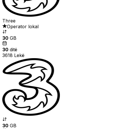
Three
Operator lokal
30
GB
30
ditë
3618 Lekë
30
GB