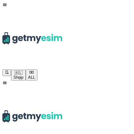
🇦🇱
Shqip
ALL