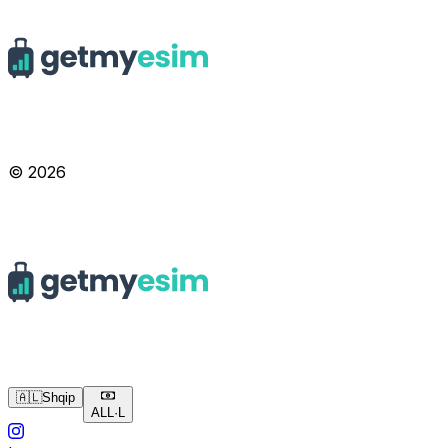
© 2026
🇦🇱
Shqip
ALL
·
L