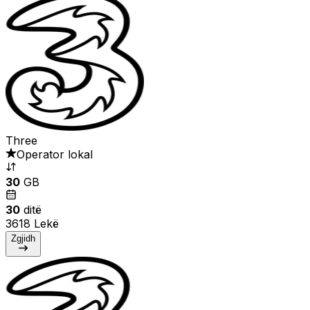
Three
Operator lokal
30
GB
30
ditë
3618 Lekë
Zgjidh