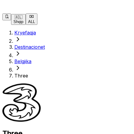
🇦🇱
Shqip
ALL
Kryefaqja
Destinacionet
Belgjika
Three
Three