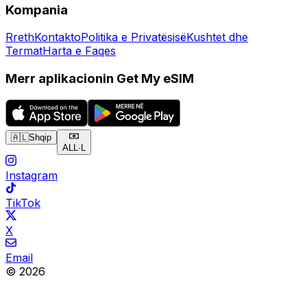
Kompania
Rreth
Kontakto
Politika e Privatësisë
Kushtet dhe
Termat
Harta e Faqes
Merr aplikacionin Get My eSIM
🇦🇱
Shqip
ALL
·
L
Instagram
TikTok
X
Email
© 2026