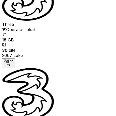
Three
Operator lokal
18
GB
30
ditë
2067 Lekë
Zgjidh