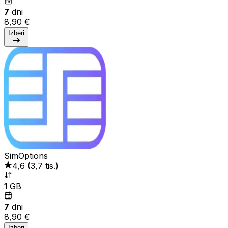
7
dni
8,90 €
Izberi
SimOptions
4,6
(
3,7 tis.
)
1
GB
7
dni
8,90 €
Izberi