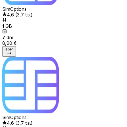
SimOptions
4,6
(
3,7 tis.
)
1
GB
7
dni
8,90 €
Izberi
SimOptions
4,6
(
3,7 tis.
)