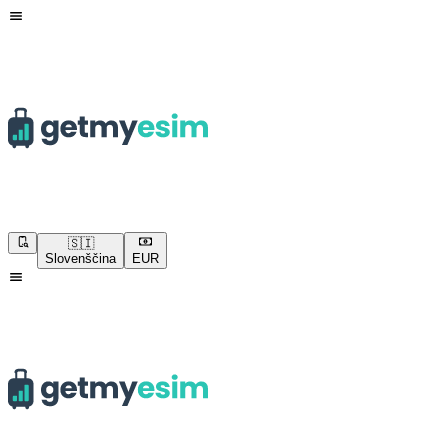
🇸🇮
Slovenščina
EUR