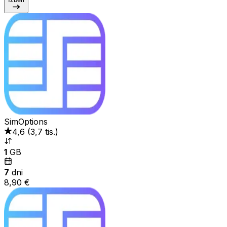
SimOptions
4,6
(
3,7 tis.
)
1
GB
7
dni
8,90 €