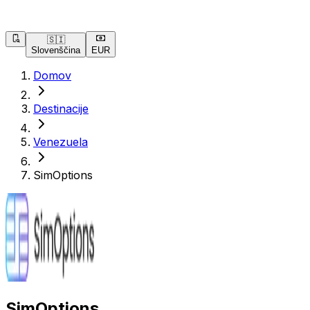
🇸🇮
Slovenščina
EUR
Domov
Destinacije
Venezuela
SimOptions
SimOptions