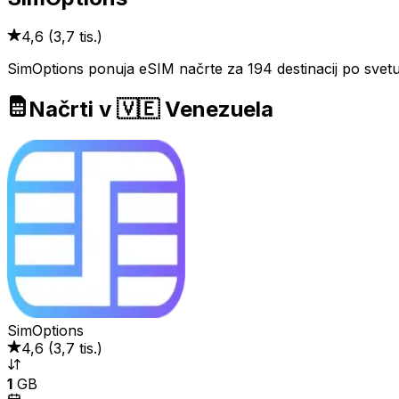
4,6
(
3,7 tis.
)
SimOptions ponuja eSIM načrte za 194 destinacij po svetu.
Načrti v 🇻🇪 Venezuela
SimOptions
4,6
(
3,7 tis.
)
1
GB