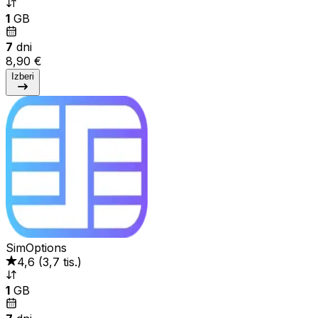
1
GB
7
dni
8,90 €
Izberi
SimOptions
4,6
(
3,7 tis.
)
1
GB