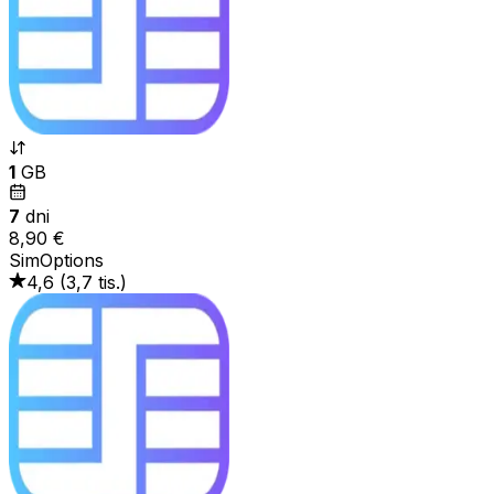
1
GB
7
dni
8,90 €
SimOptions
4,6
(
3,7 tis.
)