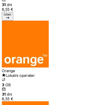
31
dni
8,55 €
Izberi
Orange
Lokalni operater
3
GB
31
dni
8,55 €