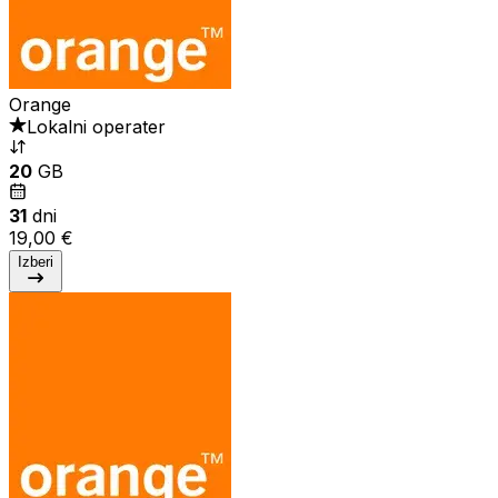
Orange
Lokalni operater
20
GB
31
dni
19,00 €
Izberi