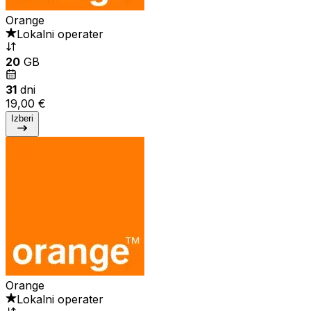
Orange
Lokalni operater
20
GB
31
dni
19,00 €
Izberi
Orange
Lokalni operater