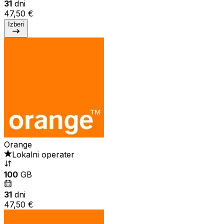
31
dni
47,50 €
Izberi
Orange
Lokalni operater
100
GB
31
dni
47,50 €