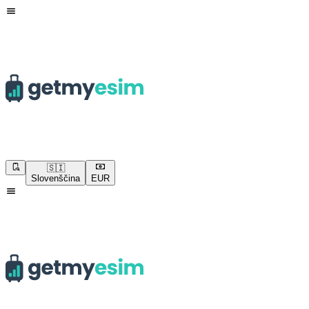
🇸🇮
Slovenščina
EUR