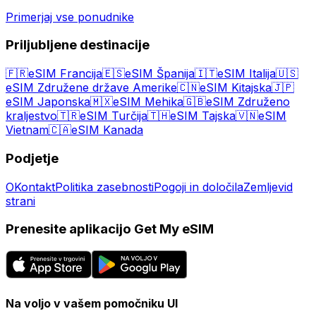
Primerjaj vse ponudnike
Priljubljene destinacije
🇫🇷
eSIM Francija
🇪🇸
eSIM Španija
🇮🇹
eSIM Italija
🇺🇸
eSIM Združene države Amerike
🇨🇳
eSIM Kitajska
🇯🇵
eSIM Japonska
🇲🇽
eSIM Mehika
🇬🇧
eSIM Združeno
kraljestvo
🇹🇷
eSIM Turčija
🇹🇭
eSIM Tajska
🇻🇳
eSIM
Vietnam
🇨🇦
eSIM Kanada
Podjetje
O
Kontakt
Politika zasebnosti
Pogoji in določila
Zemljevid
strani
Prenesite aplikacijo Get My eSIM
Na voljo v vašem pomočniku UI