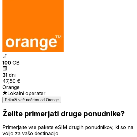
100
GB
31
dni
47,50 €
Orange
Lokalni operater
Prikaži več načrtov od Orange
Želite primerjati druge ponudnike?
Primerjajte vse pakete eSIM drugih ponudnikov, ki so na
voljo za vašo destinacijo.