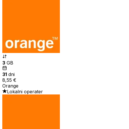
3
GB
31
dni
8,55 €
Orange
Lokalni operater