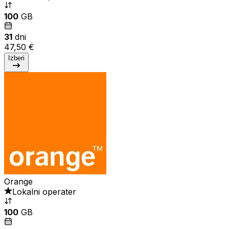
100
GB
31
dni
47,50 €
Izberi
Orange
Lokalni operater
100
GB