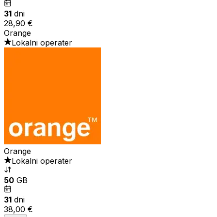
31
dni
28,90 €
Orange
Lokalni operater
Orange
Lokalni operater
50
GB
31
dni
38,00 €