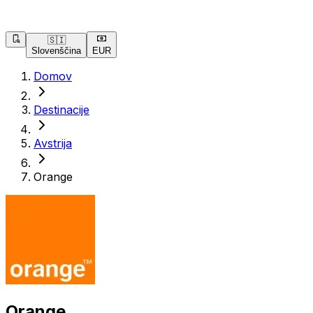
🇸🇮
Slovenščina
EUR
Domov
Destinacije
Avstrija
Orange
Orange