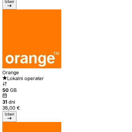
Izberi
Orange
Lokalni operater
50
GB
31
dni
38,00 €
Izberi