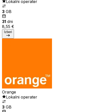
Lokalni operater
3
GB
31
dni
8,55 €
Izberi
Orange
Lokalni operater
3
GB