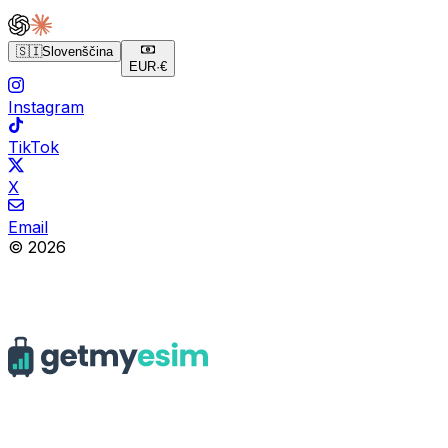
🇸🇮
Slovenščina
EUR
·
€
Instagram
TikTok
X
Email
© 2026