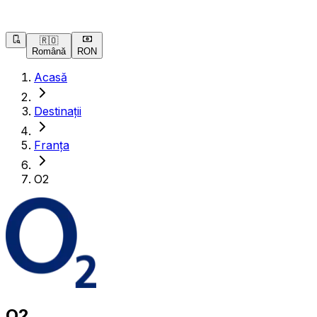
🇷🇴
Română
RON
Acasă
Destinații
Franța
O2
O2