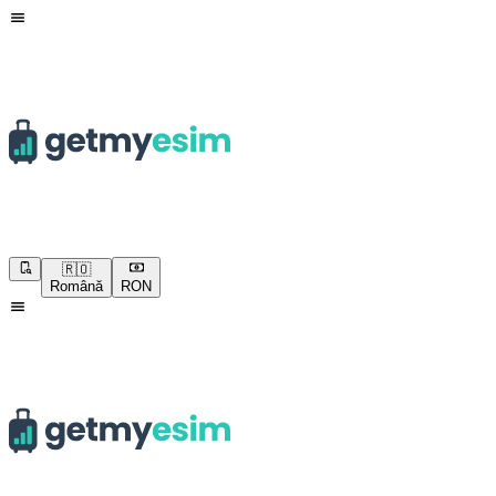
🇷🇴
Română
RON