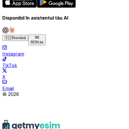
Disponibil în asistentul tău AI
🇷🇴
Română
RON
·
lei
Instagram
TikTok
X
Email
© 2026