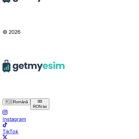
© 2026
🇷🇴
Română
RON
·
lei
Instagram
TikTok