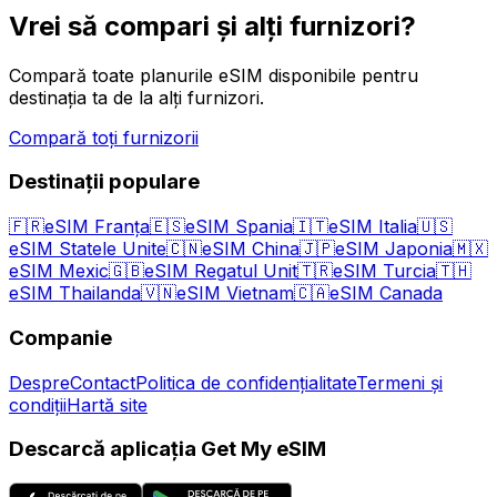
Vrei să compari și alți furnizori?
Compară toate planurile eSIM disponibile pentru
destinația ta de la alți furnizori.
Compară toți furnizorii
Destinații populare
🇫🇷
eSIM Franța
🇪🇸
eSIM Spania
🇮🇹
eSIM Italia
🇺🇸
eSIM Statele Unite
🇨🇳
eSIM China
🇯🇵
eSIM Japonia
🇲🇽
eSIM Mexic
🇬🇧
eSIM Regatul Unit
🇹🇷
eSIM Turcia
🇹🇭
eSIM Thailanda
🇻🇳
eSIM Vietnam
🇨🇦
eSIM Canada
Companie
Despre
Contact
Politica de confidențialitate
Termeni și
condiții
Hartă site
Descarcă aplicația Get My eSIM