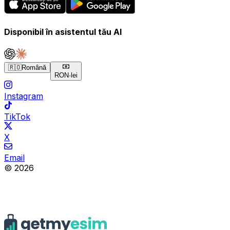
Disponibil în asistentul tău AI
🇷🇴
Română
RON
·
lei
Instagram
TikTok
X
Email
© 2026