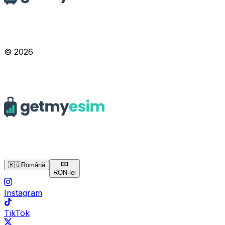
© 2026
🇷🇴
Română
RON
·
lei
Instagram
TikTok