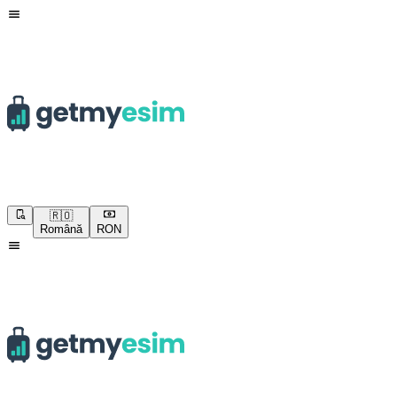
🇷🇴
Română
RON