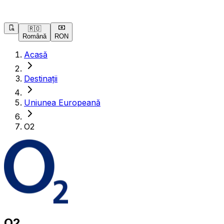
🇷🇴
Română
RON
Acasă
Destinații
Uniunea Europeană
O2
O2