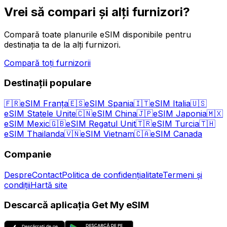
Vrei să compari și alți furnizori?
Compară toate planurile eSIM disponibile pentru
destinația ta de la alți furnizori.
Compară toți furnizorii
Destinații populare
🇫🇷
eSIM Franța
🇪🇸
eSIM Spania
🇮🇹
eSIM Italia
🇺🇸
eSIM Statele Unite
🇨🇳
eSIM China
🇯🇵
eSIM Japonia
🇲🇽
eSIM Mexic
🇬🇧
eSIM Regatul Unit
🇹🇷
eSIM Turcia
🇹🇭
eSIM Thailanda
🇻🇳
eSIM Vietnam
🇨🇦
eSIM Canada
Companie
Despre
Contact
Politica de confidențialitate
Termeni și
condiții
Hartă site
Descarcă aplicația Get My eSIM