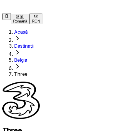
🇷🇴
Română
RON
Acasă
Destinații
Belgia
Three
Three