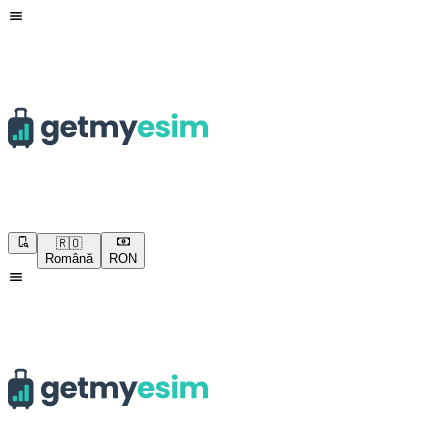
🇷🇴
Română
RON