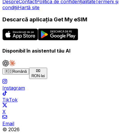
Despre
Contact
Politica de confidențialitate
Termeni și
condiții
Hartă site
Descarcă aplicația Get My eSIM
Disponibil în asistentul tău AI
🇷🇴
Română
RON
·
lei
Instagram
TikTok
X
Email
© 2026