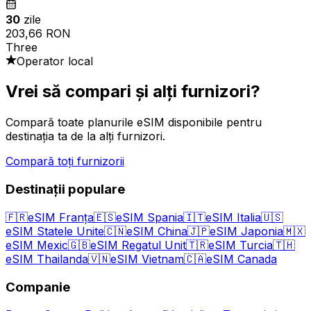
30
zile
203,66 RON
Three
Operator local
Vrei să compari și alți furnizori?
Compară toate planurile eSIM disponibile pentru
destinația ta de la alți furnizori.
Compară toți furnizorii
Destinații populare
🇫🇷
eSIM Franța
🇪🇸
eSIM Spania
🇮🇹
eSIM Italia
🇺🇸
eSIM Statele Unite
🇨🇳
eSIM China
🇯🇵
eSIM Japonia
🇲🇽
eSIM Mexic
🇬🇧
eSIM Regatul Unit
🇹🇷
eSIM Turcia
🇹🇭
eSIM Thailanda
🇻🇳
eSIM Vietnam
🇨🇦
eSIM Canada
Companie