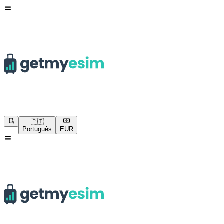
🇵🇹
Português
EUR