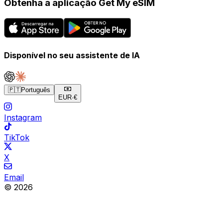
Obtenha a aplicação Get My eSIM
Disponível no seu assistente de IA
🇵🇹
Português
EUR
·
€
Instagram
TikTok
X
Email
© 2026