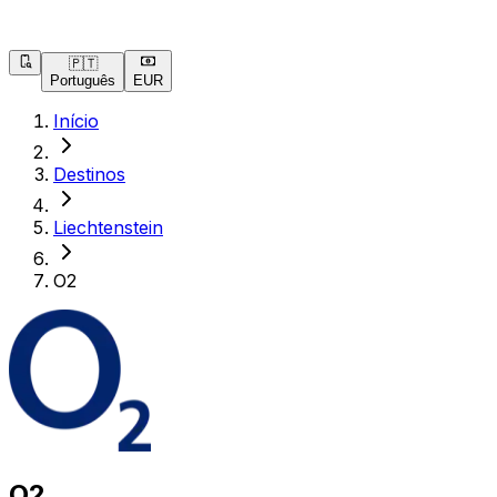
🇵🇹
Português
EUR
Início
Destinos
Liechtenstein
O2
O2