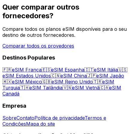
Quer comparar outros
fornecedores?
Compare todos os planos eSIM disponíveis para o seu
destino de outros fornecedores.
Comparar todos os provedores
Destinos Populares
🇫🇷
eSIM França
🇪🇸
eSIM Espanha
🇮🇹
eSIM Itália
🇺🇸
eSIM Estados Unidos
🇨🇳
eSIM China
🇯🇵
eSIM Japão
🇲🇽
eSIM México
🇬🇧
eSIM Reino Unido
🇹🇷
eSIM
Turquia
🇹🇭
eSIM Tailândia
🇻🇳
eSIM Vietnã
🇨🇦
eSIM
Canadá
Empresa
Sobre
Contato
Política de privacidade
Termos e
Condições
Mapa do site