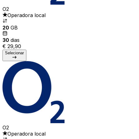
O2
Operadora local
20
GB
30
dias
€ 29,90
Selecionar
O2
Operadora local