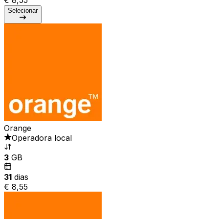
Selecionar
Orange
Operadora local
3
GB
31
dias
€ 8,55