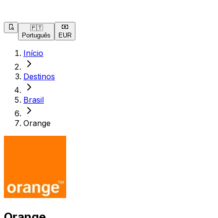
🇵🇹
Português
EUR
Início
Destinos
Brasil
Orange
Orange