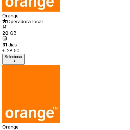
Orange
Operadora local
20
GB
31
dias
€ 28,50
Selecionar
Orange