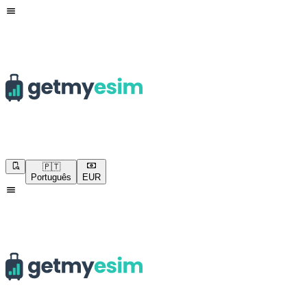
🇵🇹
Português
EUR