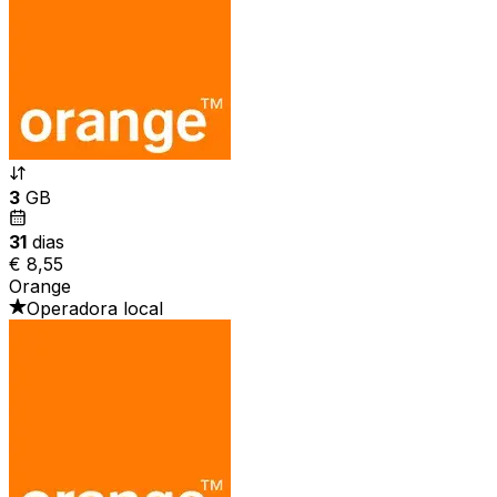
3
GB
31
dias
€ 8,55
Orange
Operadora local