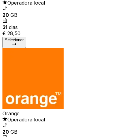
Operadora local
20
GB
31
dias
€ 28,50
Selecionar
Orange
Operadora local
20
GB