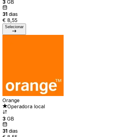
3
GB
31
dias
€ 8,55
Selecionar
Orange
Operadora local
3
GB
31
dias
€ 8,55