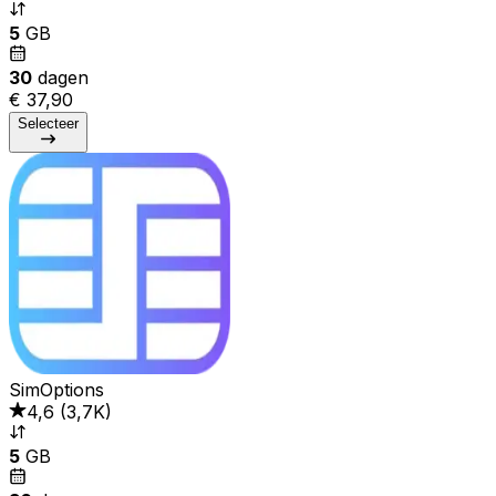
5
GB
30
dagen
€ 37,90
Selecteer
SimOptions
4,6
(
3,7K
)
5
GB