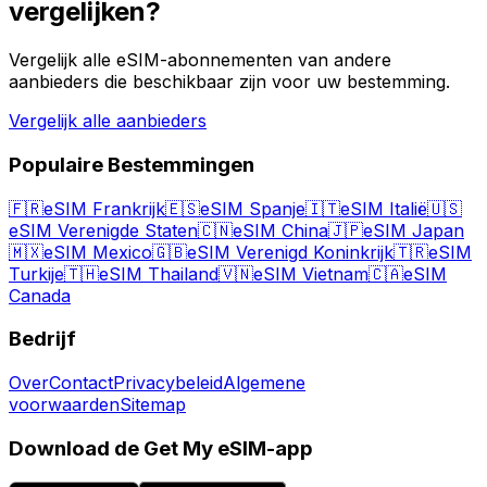
vergelijken?
Vergelijk alle eSIM-abonnementen van andere
aanbieders die beschikbaar zijn voor uw bestemming.
Vergelijk alle aanbieders
Populaire Bestemmingen
🇫🇷
eSIM Frankrijk
🇪🇸
eSIM Spanje
🇮🇹
eSIM Italië
🇺🇸
eSIM Verenigde Staten
🇨🇳
eSIM China
🇯🇵
eSIM Japan
🇲🇽
eSIM Mexico
🇬🇧
eSIM Verenigd Koninkrijk
🇹🇷
eSIM
Turkije
🇹🇭
eSIM Thailand
🇻🇳
eSIM Vietnam
🇨🇦
eSIM
Canada
Bedrijf
Over
Contact
Privacybeleid
Algemene
voorwaarden
Sitemap
Download de Get My eSIM-app