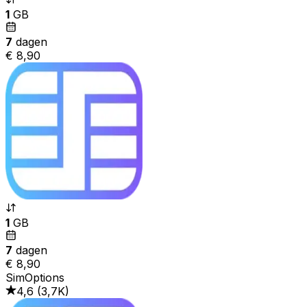
1
GB
7
dagen
€ 8,90
1
GB
7
dagen
€ 8,90
SimOptions
4,6
(
3,7K
)