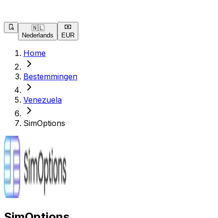
🇳🇱
Nederlands
EUR
Home
Bestemmingen
Venezuela
SimOptions
SimOptions