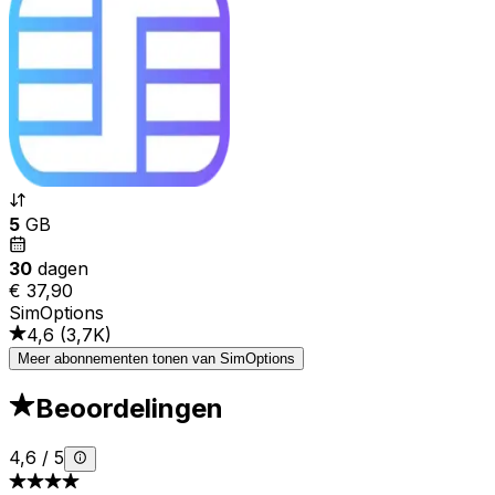
5
GB
30
dagen
€ 37,90
SimOptions
4,6
(
3,7K
)
Meer abonnementen tonen van SimOptions
Beoordelingen
4,6
/
5