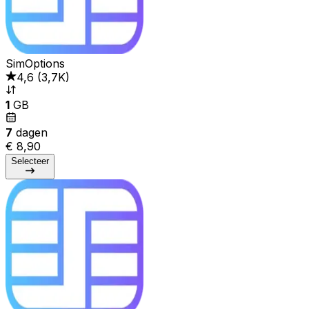
SimOptions
4,6
(
3,7K
)
1
GB
7
dagen
€ 8,90
Selecteer