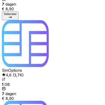
7
dagen
€ 8,90
Selecteer
SimOptions
4,6
(
3,7K
)
1
GB
7
dagen
€ 8,90