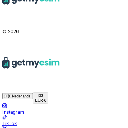
© 2026
🇳🇱
Nederlands
EUR
·
€
Instagram
TikTok