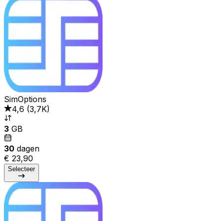
SimOptions
4,6
(
3,7K
)
3
GB
30
dagen
€ 23,90
Selecteer