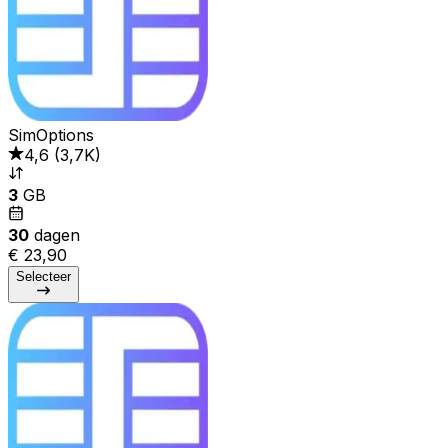
SimOptions
4,6
(
3,7K
)
3
GB
30
dagen
€ 23,90
Selecteer