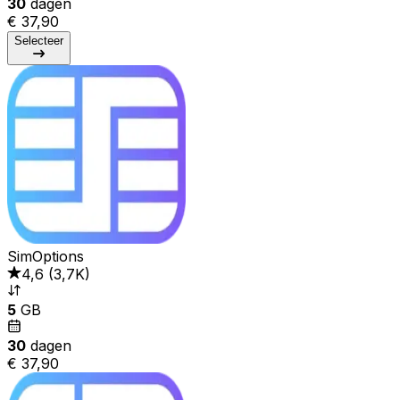
30
dagen
€ 37,90
Selecteer
SimOptions
4,6
(
3,7K
)
5
GB
30
dagen
€ 37,90