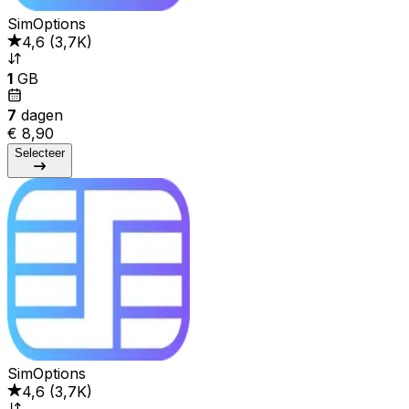
SimOptions
4,6
(
3,7K
)
1
GB
7
dagen
€ 8,90
Selecteer
SimOptions
4,6
(
3,7K
)