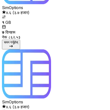
SimOptions
४.६
(
३.७ हजार
)
१
GB
७
दिनहरू
नेरू ८६२.५३
चयन गर्नुहोस्
SimOptions
४.६
(
३.७ हजार
)