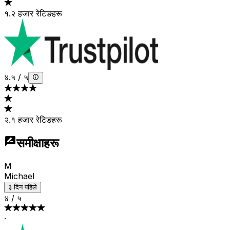
१.२ हजार रेटिङहरू
४.५
/
५
२.१ हजार रेटिङहरू
समीक्षाहरू
M
Michael
३ दिन पहिले
४
/
५
·