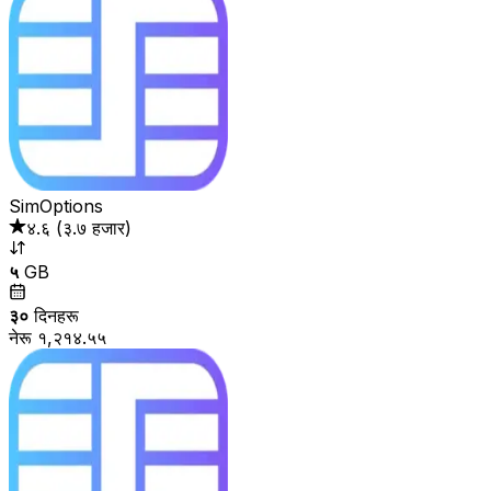
SimOptions
४.६
(
३.७ हजार
)
५
GB
३०
दिनहरू
नेरू १,२१४.५५