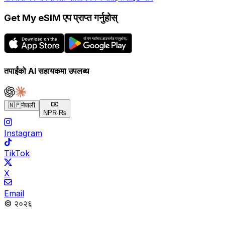
Get My eSIM एप प्राप्त गर्नुहोस्
तपाईंको AI सहायकमा उपलब्ध
🇳🇵
नेपाली
NPR
·
₨
Instagram
TikTok
X
Email
© २०२६