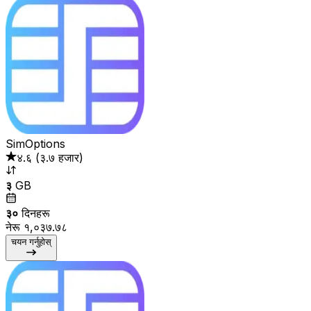
SimOptions
४.६
(
३.७ हजार
)
३
GB
३०
दिनहरू
नेरू १,०३७.७८
चयन गर्नुहोस्