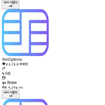
चयन गर्नुहोस्
SimOptions
४.६
(
३.७ हजार
)
५
GB
३०
दिनहरू
नेरू १,२१४.५५
चयन गर्नुहोस्