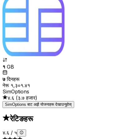
१
GB
७
दिनहरू
नेरू १,३०१.४१
SimOptions
४.६
(
३.७ हजार
)
SimOptions बाट अझै योजनाहरू देखाउनुहोस्
रेटिङहरू
४.६
/
५