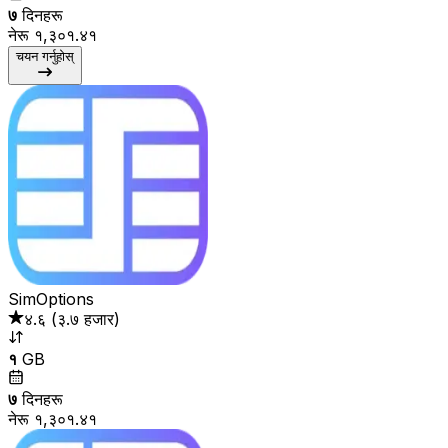
७
दिनहरू
नेरू १,३०१.४१
चयन गर्नुहोस्
SimOptions
४.६
(
३.७ हजार
)
१
GB
७
दिनहरू
नेरू १,३०१.४१