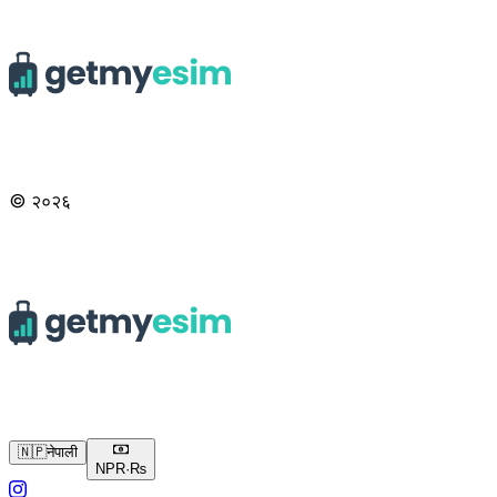
© २०२६
🇳🇵
नेपाली
NPR
·
₨