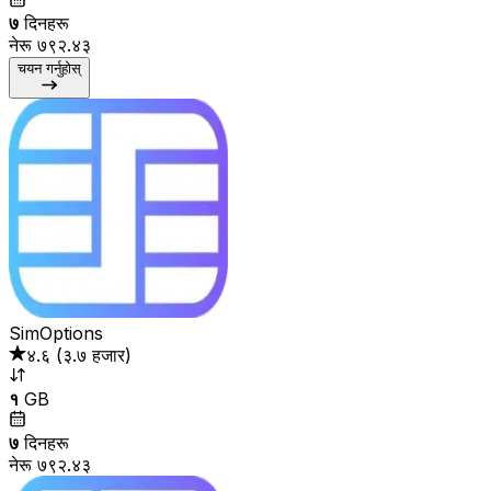
७
दिनहरू
नेरू ७९२.४३
चयन गर्नुहोस्
SimOptions
४.६
(
३.७ हजार
)
१
GB
७
दिनहरू
नेरू ७९२.४३