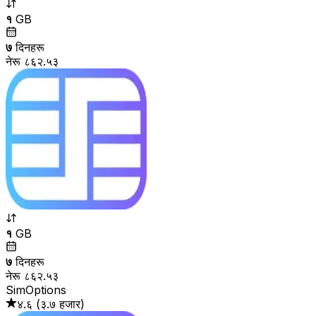
१
GB
७
दिनहरू
नेरू ८६२.५३
१
GB
७
दिनहरू
नेरू ८६२.५३
SimOptions
४.६
(
३.७ हजार
)