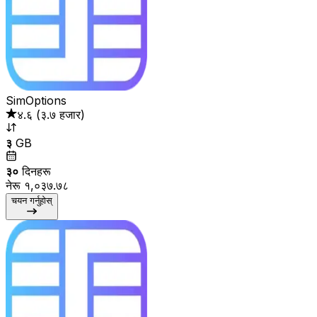
SimOptions
४.६
(
३.७ हजार
)
३
GB
३०
दिनहरू
नेरू १,०३७.७८
चयन गर्नुहोस्