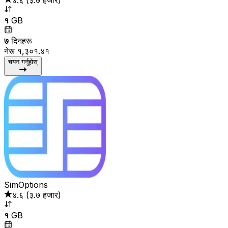
१
GB
७
दिनहरू
नेरू १,३०१.४१
चयन गर्नुहोस्
SimOptions
४.६
(
३.७ हजार
)
१
GB