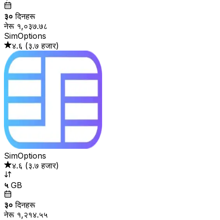
३०
दिनहरू
नेरू १,०३७.७८
SimOptions
४.६
(
३.७ हजार
)
SimOptions
४.६
(
३.७ हजार
)
५
GB
३०
दिनहरू
नेरू १,२१४.५५