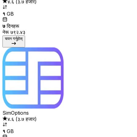
४.६
(
३.७ हजार
)
१
GB
७
दिनहरू
नेरू ७९२.४३
चयन गर्नुहोस्
SimOptions
४.६
(
३.७ हजार
)
१
GB