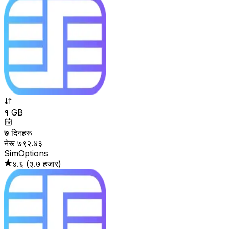
१
GB
७
दिनहरू
नेरू ७९२.४३
SimOptions
४.६
(
३.७ हजार
)