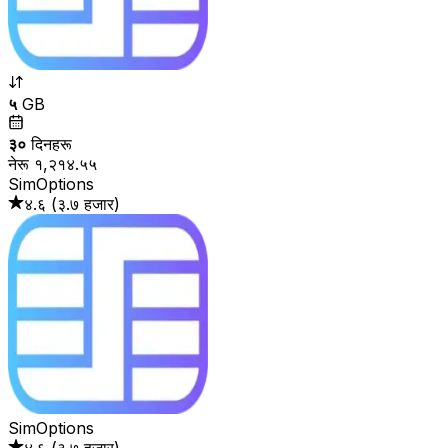
५
GB
३०
दिनहरू
नेरू १,२१४.५५
SimOptions
४.६
(
३.७ हजार
)
SimOptions
४.६
(
३.७ हजार
)