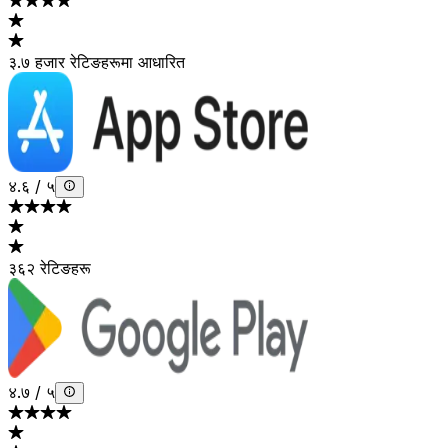
३.७ हजार रेटिङहरूमा आधारित
४.६
/
५
३६२ रेटिङहरू
४.७
/
५