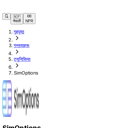
🇳🇵
नेपाली
NPR
गृहपृष्ठ
गन्तव्यहरू
ट्युनिसिया
SimOptions
SimOptions