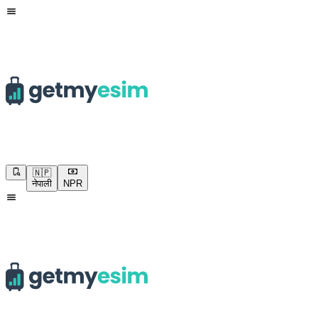
🇳🇵
नेपाली
NPR