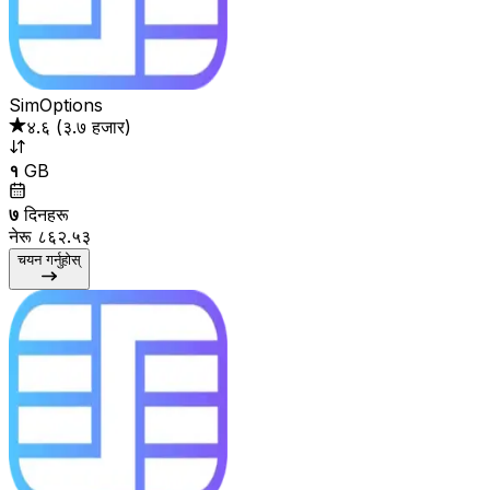
SimOptions
४.६
(
३.७ हजार
)
१
GB
७
दिनहरू
नेरू ८६२.५३
चयन गर्नुहोस्