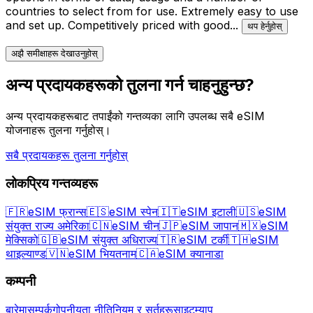
countries to select from for use. Extremely easy to use
and set up. Competitively priced with good
...
थप हेर्नुहोस्
अझै समीक्षाहरू देखाउनुहोस्
अन्य प्रदायकहरूको तुलना गर्न चाहनुहुन्छ?
अन्य प्रदायकहरूबाट तपाईंको गन्तव्यका लागि उपलब्ध सबै eSIM
योजनाहरू तुलना गर्नुहोस्।
सबै प्रदायकहरू तुलना गर्नुहोस्
लोकप्रिय गन्तव्यहरू
🇫🇷
eSIM फ्रान्स
🇪🇸
eSIM स्पेन
🇮🇹
eSIM इटाली
🇺🇸
eSIM
संयुक्त राज्य अमेरिका
🇨🇳
eSIM चीन
🇯🇵
eSIM जापान
🇲🇽
eSIM
मेक्सिको
🇬🇧
eSIM संयुक्त अधिराज्य
🇹🇷
eSIM टर्की
🇹🇭
eSIM
थाइल्याण्ड
🇻🇳
eSIM भियतनाम
🇨🇦
eSIM क्यानाडा
कम्पनी
बारेमा
सम्पर्क
गोपनीयता नीति
नियम र सर्तहरू
साइटम्याप