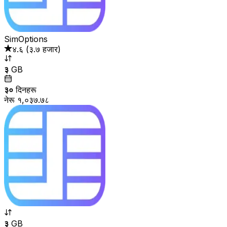
SimOptions
४.६
(
३.७ हजार
)
३
GB
३०
दिनहरू
नेरू १,०३७.७८
३
GB