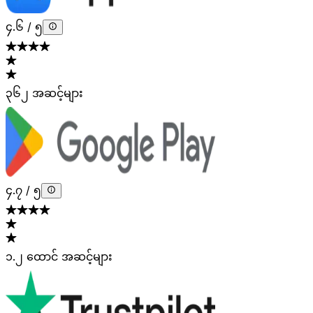
၄.၆
/
၅
၃၆၂ အဆင့်များ
၄.၇
/
၅
၁.၂ ထောင် အဆင့်များ