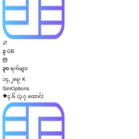
၃
GB
၃၀
ရက်များ
၁၄,၂၈၉ K
SimOptions
၄.၆
(
၃.၇ ထောင်
)