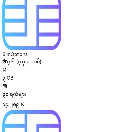
SimOptions
၄.၆
(
၃.၇ ထောင်
)
၃
GB
၃၀
ရက်များ
၁၄,၂၈၉ K