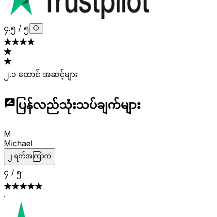
၄.၅
/
၅
၂.၁ ထောင် အဆင့်များ
ပြန်လည်သုံးသပ်ချက်များ
M
Michael
၂ ရက်အကြာက
၄
/
၅
·