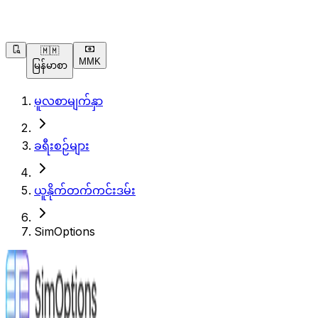
🇲🇲
MMK
မြန်မာစာ
မူလစာမျက်နှာ
ခရီးစဉ်များ
ယူနိုက်တက်ကင်းဒမ်း
SimOptions