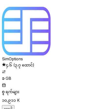
SimOptions
၄.၆
(
၃.၇ ထောင်
)
၁
GB
၇
ရက်များ
၁၀,၉၁၁ K