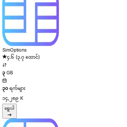
SimOptions
၄.၆
(
၃.၇ ထောင်
)
၃
GB
၃၀
ရက်များ
၁၄,၂၈၉ K
ရွေးပါ