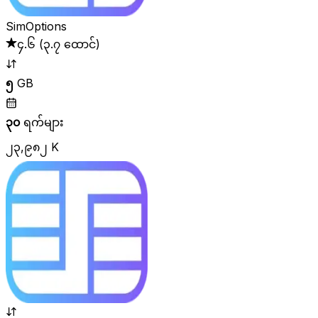
SimOptions
၄.၆
(
၃.၇ ထောင်
)
၅
GB
၃၀
ရက်များ
၂၃,၉၈၂ K