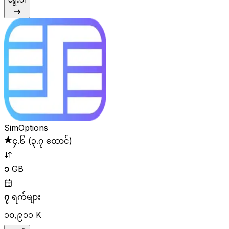
ရွေးပါ
SimOptions
၄.၆
(
၃.၇ ထောင်
)
၁
GB
၇
ရက်များ
၁၀,၉၁၁ K