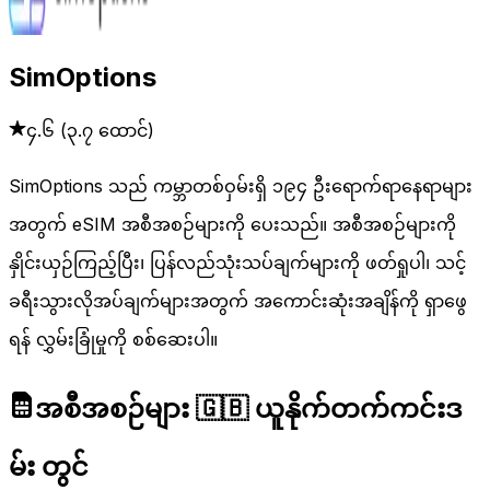
SimOptions
၄.၆
(
၃.၇ ထောင်
)
SimOptions သည် ကမ္ဘာတစ်ဝှမ်းရှိ ၁၉၄ ဦးရောက်ရာနေရာများ
အတွက် eSIM အစီအစဉ်များကို ပေးသည်။ အစီအစဉ်များကို
နှိုင်းယှဉ်ကြည့်ပြီး၊ ပြန်လည်သုံးသပ်ချက်များကို ဖတ်ရှုပါ၊ သင့်
ခရီးသွားလိုအပ်ချက်များအတွက် အကောင်းဆုံးအချိန်ကို ရှာဖွေ
ရန် လွှမ်းခြုံမှုကို စစ်ဆေးပါ။
အစီအစဉ်များ 🇬🇧 ယူနိုက်တက်ကင်းဒ
မ်း တွင်