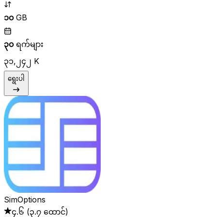
၁၀
GB
၃၀
ရက်များ
၃၁,၂၄၂ K
ရွေးပါ
SimOptions
၄.၆
(
၃.၇ ထောင်
)