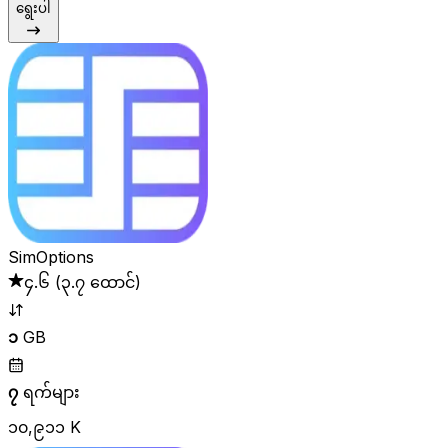
ရွေးပါ
SimOptions
၄.၆
(
၃.၇ ထောင်
)
၁
GB
၇
ရက်များ
၁၀,၉၁၁ K