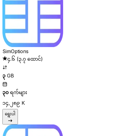
SimOptions
၄.၆
(
၃.၇ ထောင်
)
၃
GB
၃၀
ရက်များ
၁၄,၂၈၉ K
ရွေးပါ