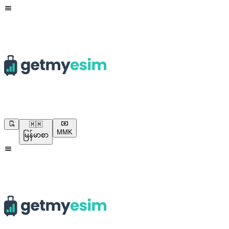
🇲🇲
MMK
မြန်မာစာ