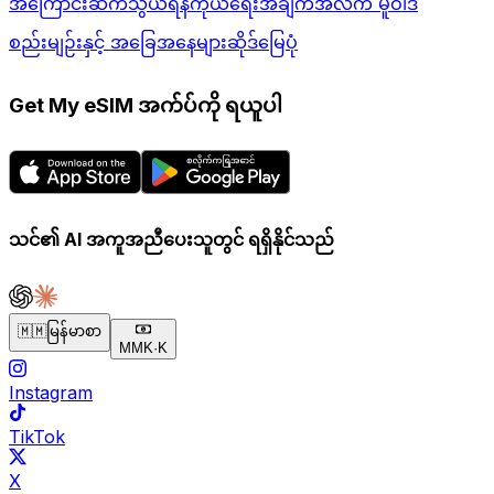
အကြောင်း
ဆက်သွယ်ရန်
ကိုယ်ရေးအချက်အလက် မူဝါဒ
စည်းမျဉ်းနှင့် အခြေအနေများ
ဆိုဒ်မြေပုံ
Get My eSIM အက်ပ်ကို ရယူပါ
သင်၏ AI အကူအညီပေးသူတွင် ရရှိနိုင်သည်
🇲🇲
မြန်မာစာ
MMK
·
K
Instagram
TikTok
X