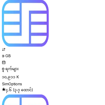
၁
GB
၇
ရက်များ
၁၀,၉၁၁ K
SimOptions
၄.၆
(
၃.၇ ထောင်
)