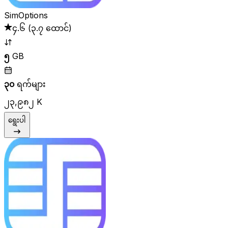
SimOptions
၄.၆
(
၃.၇ ထောင်
)
၅
GB
၃၀
ရက်များ
၂၃,၉၈၂ K
ရွေးပါ