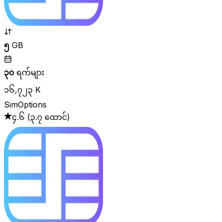
၅
GB
၃၀
ရက်များ
၁၆,၇၂၃ K
SimOptions
၄.၆
(
၃.၇ ထောင်
)