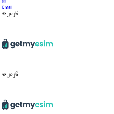
Email
© ၂၀၂၆
© ၂၀၂၆