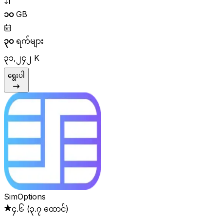
၁၀
GB
၃၀
ရက်များ
၃၁,၂၄၂ K
ရွေးပါ
SimOptions
၄.၆
(
၃.၇ ထောင်
)