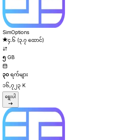
SimOptions
၄.၆
(
၃.၇ ထောင်
)
၅
GB
၃၀
ရက်များ
၁၆,၇၂၃ K
ရွေးပါ