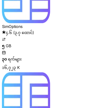
SimOptions
၄.၆
(
၃.၇ ထောင်
)
၅
GB
၃၀
ရက်များ
၁၆,၇၂၃ K