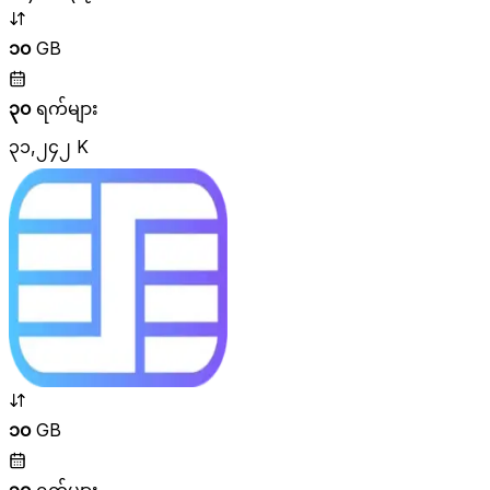
၁၀
GB
၃၀
ရက်များ
၃၁,၂၄၂ K
၁၀
GB
၃၀
ရက်များ