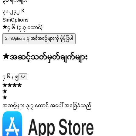
၃၁,၂၄၂ K
SimOptions
၄.၆
(
၃.၇ ထောင်
)
SimOptions မှ အစီအစဉ်များကို ပိုမိုပြပါ
အဆင့်သတ်မှတ်ချက်များ
၄.၆
/
၅
အဆင့်များ ၃.၇ ထောင် အပေါ် အခြေခံသည်