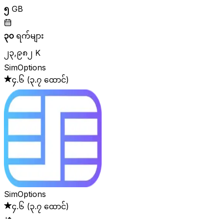
၅
GB
၃၀
ရက်များ
၂၃,၉၈၂ K
SimOptions
၄.၆
(
၃.၇ ထောင်
)
SimOptions
၄.၆
(
၃.၇ ထောင်
)