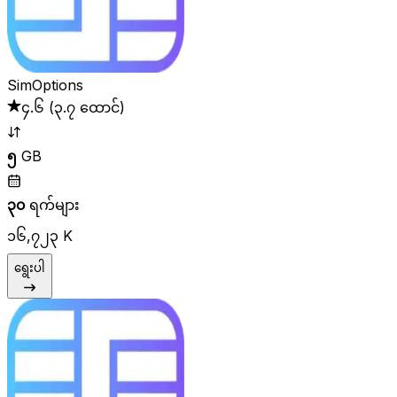
SimOptions
၄.၆
(
၃.၇ ထောင်
)
၅
GB
၃၀
ရက်များ
၁၆,၇၂၃ K
ရွေးပါ