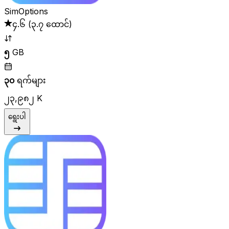
SimOptions
၄.၆
(
၃.၇ ထောင်
)
၅
GB
၃၀
ရက်များ
၂၃,၉၈၂ K
ရွေးပါ