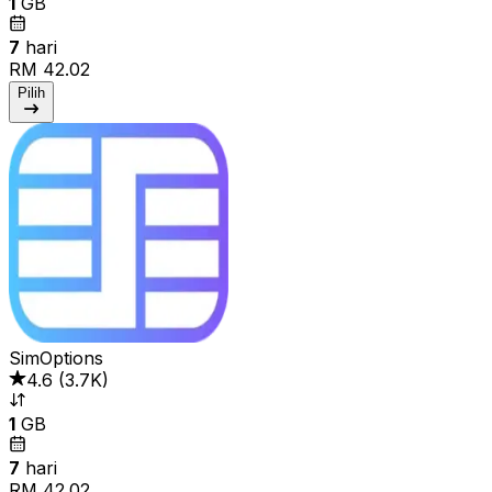
1
GB
7
hari
RM 42.02
Pilih
SimOptions
4.6
(
3.7K
)
1
GB
7
hari
RM 42.02