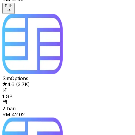
Pilih
SimOptions
4.6
(
3.7K
)
1
GB
7
hari
RM 42.02