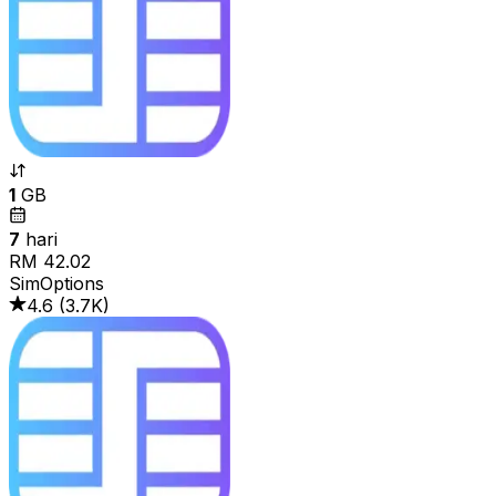
1
GB
7
hari
RM 42.02
SimOptions
4.6
(
3.7K
)