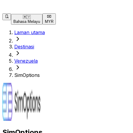
🇲🇾
Bahasa Melayu
MYR
Laman utama
Destinasi
Venezuela
SimOptions
SimOptions