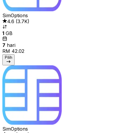
SimOptions
4.6
(
3.7K
)
1
GB
7
hari
RM 42.02
Pilih
SimOptions