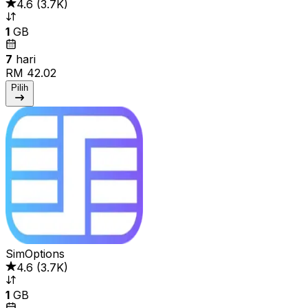
4.6
(
3.7K
)
1
GB
7
hari
RM 42.02
Pilih
SimOptions
4.6
(
3.7K
)
1
GB