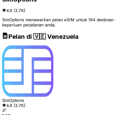
4.6
(
3.7K
)
SimOptions menawarkan pelan eSIM untuk 194 destinasi di
keperluan perjalanan anda.
Pelan di 🇻🇪 Venezuela
SimOptions
4.6
(
3.7K
)