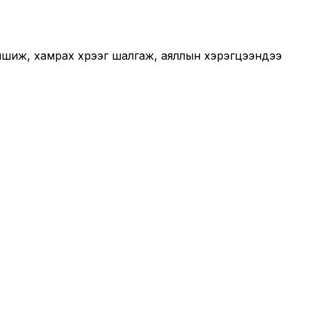
уншиж, хамрах хүрээг шалгаж, аяллын хэрэгцээндээ