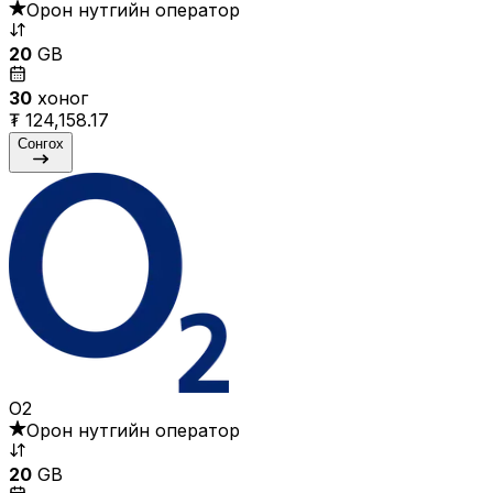
Орон нутгийн оператор
20
GB
30
хоног
₮ 124,158.17
Сонгох
O2
Орон нутгийн оператор
20
GB