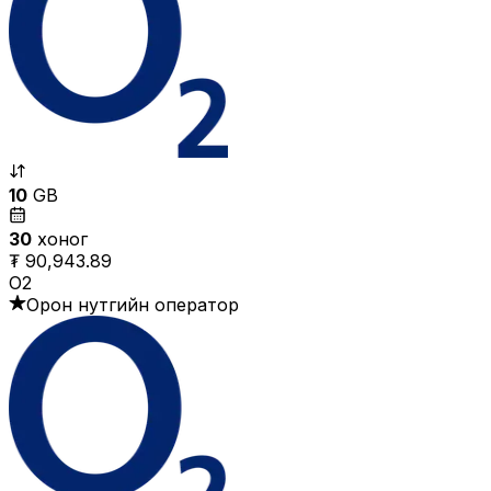
10
GB
30
хоног
₮ 90,943.89
O2
Орон нутгийн оператор