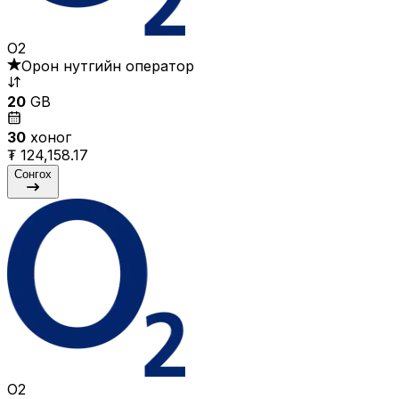
O2
Орон нутгийн оператор
20
GB
30
хоног
₮ 124,158.17
Сонгох
O2