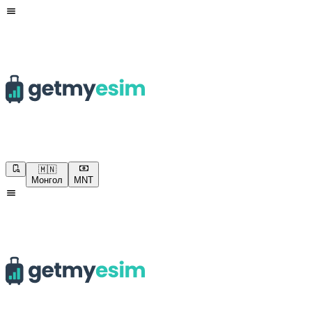
🇲🇳
Монгол
MNT