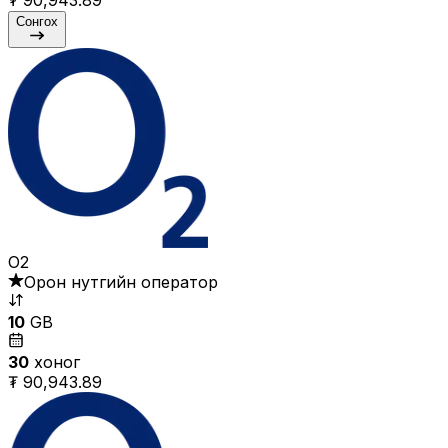
Сонгох
O2
Орон нутгийн оператор
10
GB
30
хоног
₮ 90,943.89