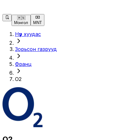
🇲🇳
Монгол
MNT
Нүүр хуудас
Зорьсон газрууд
Франц
O2
O2