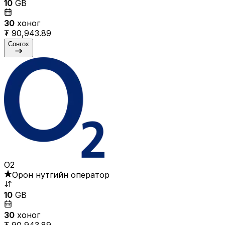
10
GB
30
хоног
₮ 90,943.89
Сонгох
O2
Орон нутгийн оператор
10
GB
30
хоног
₮ 90,943.89