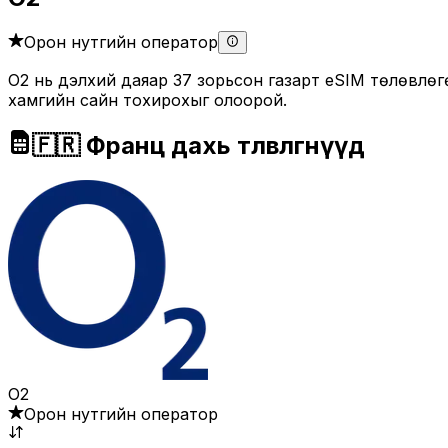
Орон нутгийн оператор
O2 нь дэлхий даяар 37 зорьсон газарт eSIM төлөвлөгө
хамгийн сайн тохирохыг олоорой.
🇫🇷 Франц дахь төлөвлөгөөнүүд
O2
Орон нутгийн оператор