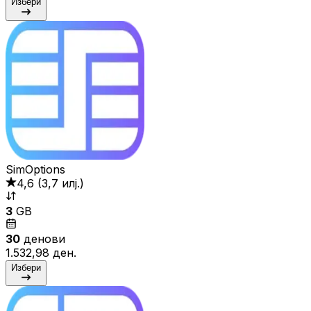
Избери
SimOptions
4,6
(
3,7 илј.
)
3
GB
30
денови
1.532,98 ден.
Избери