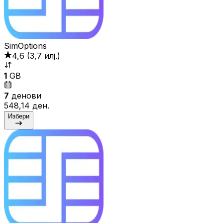
SimOptions
4,6
(
3,7 илј.
)
1
GB
7
денови
548,14 ден.
Избери