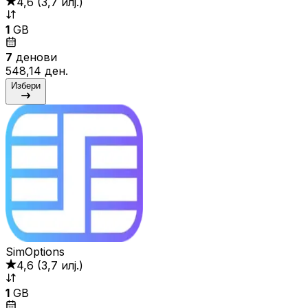
4,6
(
3,7 илј.
)
1
GB
7
денови
548,14 ден.
Избери
SimOptions
4,6
(
3,7 илј.
)
1
GB