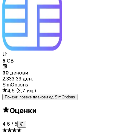
5
GB
30
денови
2.333,33 ден.
SimOptions
4,6
(
3,7 илј.
)
Покажи повеќе планови од SimOptions
Оценки
4,6
/
5