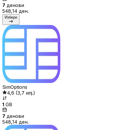
7
денови
548,14 ден.
Избери
SimOptions
4,6
(
3,7 илј.
)
1
GB
7
денови
548,14 ден.