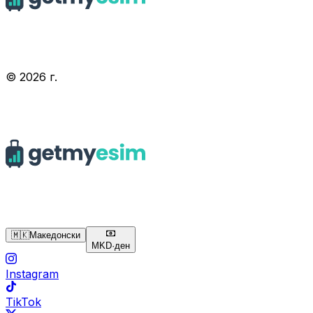
© 2026 г.
🇲🇰
Македонски
MKD
·
ден
Instagram
TikTok