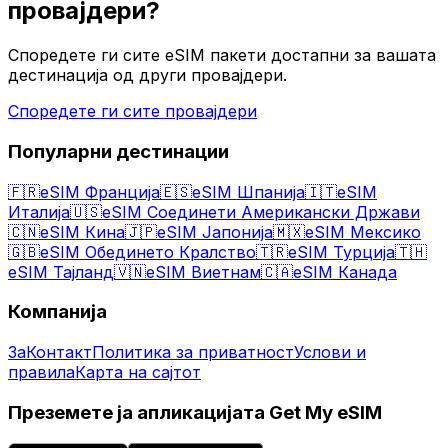
провајдери?
Споредете ги сите eSIM пакети достапни за вашата
дестинација од други провајдери.
Споредете ги сите провајдери
Популарни дестинации
🇫🇷
eSIM Франција
🇪🇸
eSIM Шпанија
🇮🇹
eSIM
Италија
🇺🇸
eSIM Соединети Американски Држави
🇨🇳
eSIM Кина
🇯🇵
eSIM Јапонија
🇲🇽
eSIM Мексико
🇬🇧
eSIM Обединето Кралство
🇹🇷
eSIM Турција
🇹🇭
eSIM Тајланд
🇻🇳
eSIM Виетнам
🇨🇦
eSIM Канада
Компанија
За
Контакт
Политика за приватност
Услови и
правила
Карта на сајтот
Преземете ја апликацијата Get My eSIM