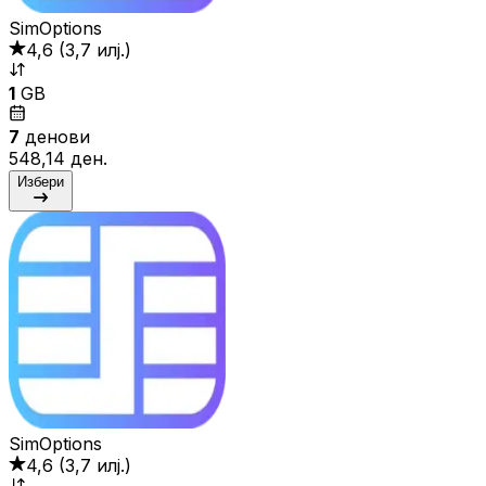
SimOptions
4,6
(
3,7 илј.
)
1
GB
7
денови
548,14 ден.
Избери
SimOptions
4,6
(
3,7 илј.
)