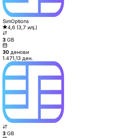
SimOptions
4,6
(
3,7 илј.
)
3
GB
30
денови
1.471,13 ден.
3
GB