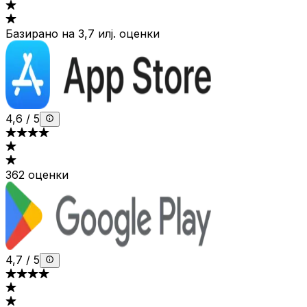
Базирано на 3,7 илј. оценки
4,6
/
5
362 оценки
4,7
/
5