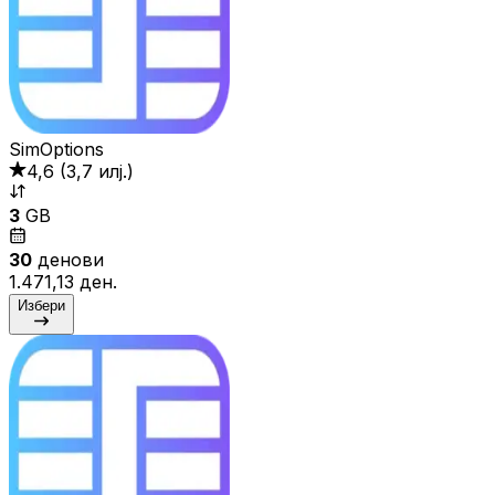
SimOptions
4,6
(
3,7 илј.
)
3
GB
30
денови
1.471,13 ден.
Избери