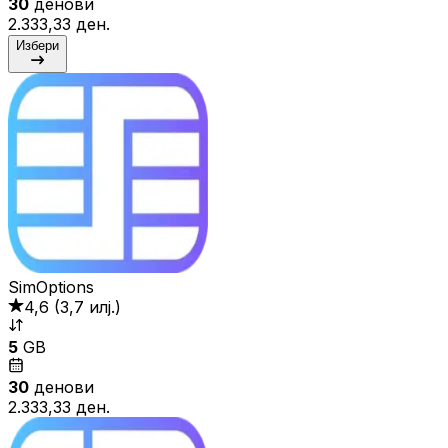
30
денови
2.333,33 ден.
Избери
SimOptions
4,6
(
3,7 илј.
)
5
GB
30
денови
2.333,33 ден.