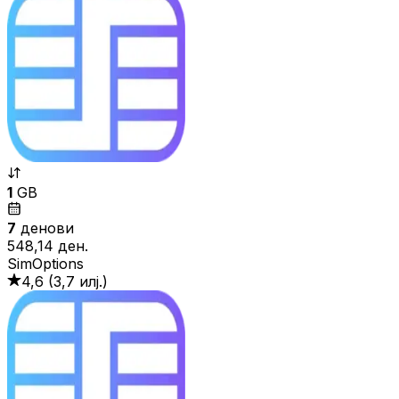
1
GB
7
денови
548,14 ден.
SimOptions
4,6
(
3,7 илј.
)