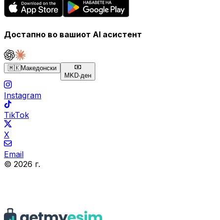
Достапно во вашиот AI асистент
🇲🇰
Македонски
MKD
·
ден
Instagram
TikTok
X
Email
© 2026 г.