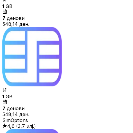
1
GB
7
денови
548,14 ден.
1
GB
7
денови
548,14 ден.
SimOptions
4,6
(
3,7 илј.
)