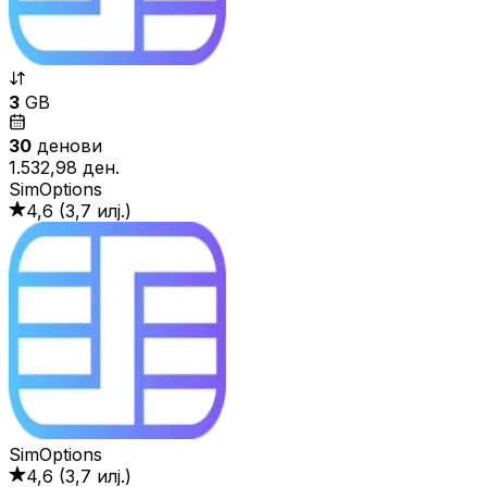
3
GB
30
денови
1.532,98 ден.
SimOptions
4,6
(
3,7 илј.
)
SimOptions
4,6
(
3,7 илј.
)