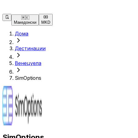
🇲🇰
Македонски
MKD
Дома
Дестинации
Венецуела
SimOptions
SimOptions