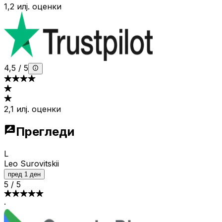
1,2 илј. оценки
4,5
/
5
2,1 илј. оценки
Прегледи
L
Leo Surovitskii
пред 1 ден
5
/
5
·