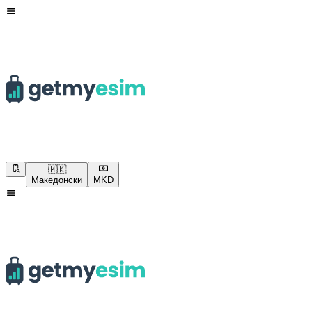
🇲🇰
Македонски
MKD