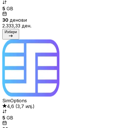
5
GB
30
денови
2.333,33 ден.
Избери
SimOptions
4,6
(
3,7 илј.
)
5
GB