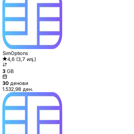
SimOptions
4,6
(
3,7 илј.
)
3
GB
30
денови
1.532,98 ден.