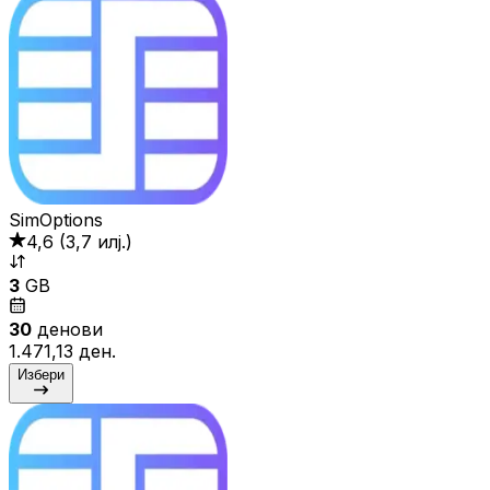
SimOptions
4,6
(
3,7 илј.
)
3
GB
30
денови
1.471,13 ден.
Избери