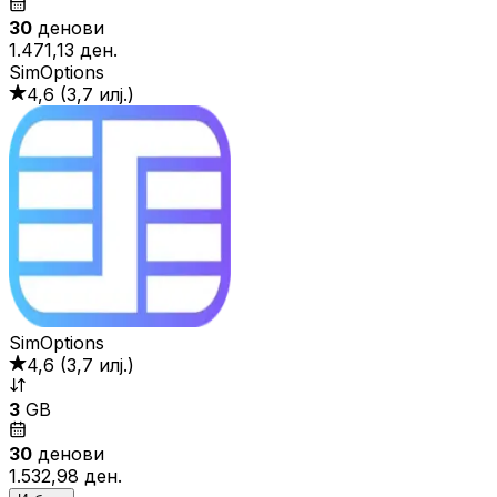
30
денови
1.471,13 ден.
SimOptions
4,6
(
3,7 илј.
)
SimOptions
4,6
(
3,7 илј.
)
3
GB
30
денови
1.532,98 ден.