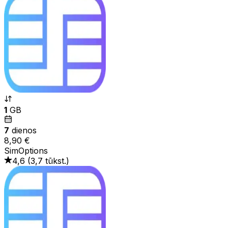
1
GB
7
dienos
8,90 €
SimOptions
4,6
(
3,7 tūkst.
)