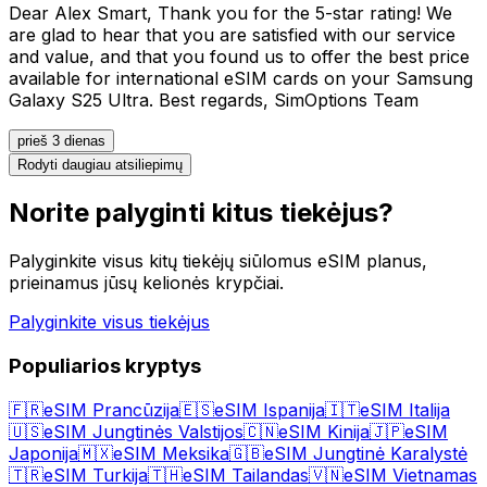
Dear Alex Smart, Thank you for the 5-star rating! We
are glad to hear that you are satisfied with our service
and value, and that you found us to offer the best price
available for international eSIM cards on your Samsung
Galaxy S25 Ultra. Best regards, SimOptions Team
prieš 3 dienas
Rodyti daugiau atsiliepimų
Norite palyginti kitus tiekėjus?
Palyginkite visus kitų tiekėjų siūlomus eSIM planus,
prieinamus jūsų kelionės krypčiai.
Palyginkite visus tiekėjus
Populiarios kryptys
🇫🇷
eSIM Prancūzija
🇪🇸
eSIM Ispanija
🇮🇹
eSIM Italija
🇺🇸
eSIM Jungtinės Valstijos
🇨🇳
eSIM Kinija
🇯🇵
eSIM
Japonija
🇲🇽
eSIM Meksika
🇬🇧
eSIM Jungtinė Karalystė
🇹🇷
eSIM Turkija
🇹🇭
eSIM Tailandas
🇻🇳
eSIM Vietnamas