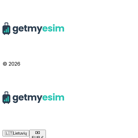
© 2026
🇱🇹
Lietuvių
EUR
·
€