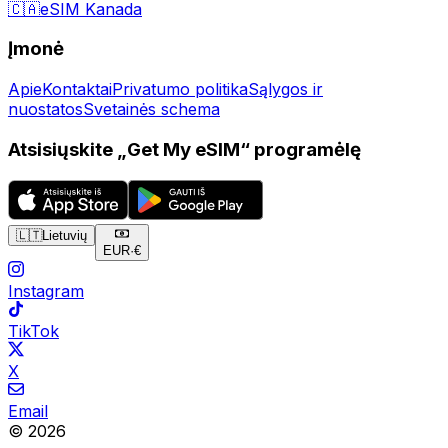
🇨🇦
eSIM Kanada
Įmonė
Apie
Kontaktai
Privatumo politika
Sąlygos ir
nuostatos
Svetainės schema
Atsisiųskite „Get My eSIM“ programėlę
🇱🇹
Lietuvių
EUR
·
€
Instagram
TikTok
X
Email
© 2026