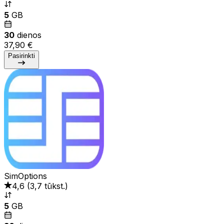
5
GB
30
dienos
37,90 €
Pasirinkti
SimOptions
4,6
(
3,7 tūkst.
)
5
GB