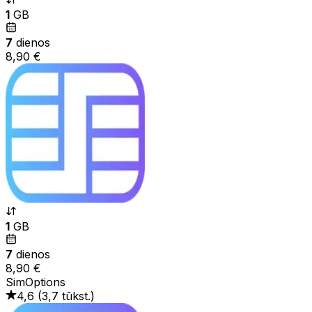
1
GB
7
dienos
8,90 €
1
GB
7
dienos
8,90 €
SimOptions
4,6
(
3,7 tūkst.
)