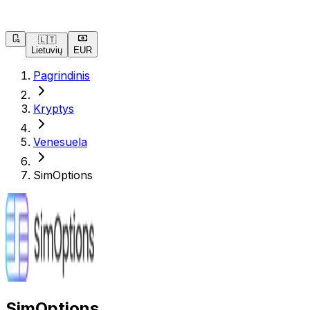
🇱🇹
Lietuvių
EUR
Pagrindinis
Kryptys
Venesuela
SimOptions
SimOptions