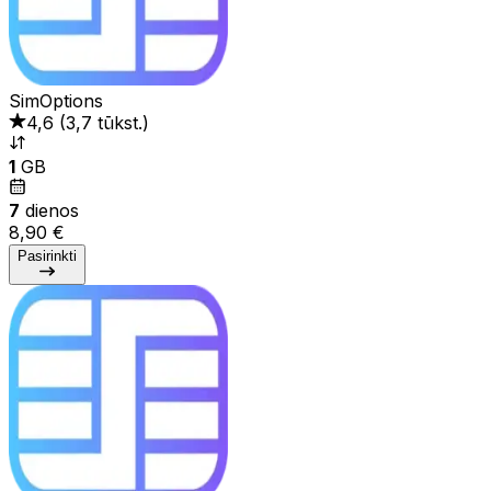
SimOptions
4,6
(
3,7 tūkst.
)
1
GB
7
dienos
8,90 €
Pasirinkti