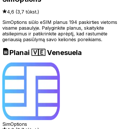
4,6
(
3,7 tūkst.
)
SimOptions siūlo eSIM planus 194 paskirties vietoms
visame pasaulyje. Palyginkite planus, skaitykite
atsiliepimus ir patikrinkite aprėptį, kad rastumėte
geriausią pasiūlymą savo kelionės poreikiams.
Planai 🇻🇪 Venesuela
SimOptions