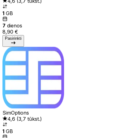
4,6
(
3,7 tūkst.
)
1
GB
7
dienos
8,90 €
Pasirinkti
SimOptions
4,6
(
3,7 tūkst.
)
1
GB