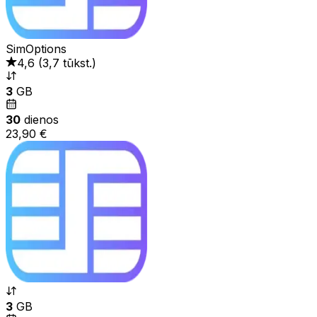
SimOptions
4,6
(
3,7 tūkst.
)
3
GB
30
dienos
23,90 €
3
GB