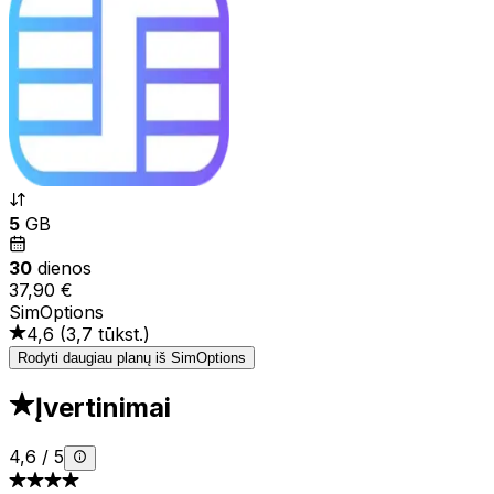
5
GB
30
dienos
37,90 €
SimOptions
4,6
(
3,7 tūkst.
)
Rodyti daugiau planų iš SimOptions
Įvertinimai
4,6
/
5