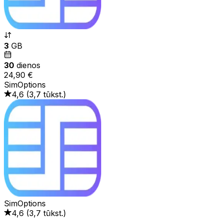
3
GB
30
dienos
24,90 €
SimOptions
4,6
(
3,7 tūkst.
)
SimOptions
4,6
(
3,7 tūkst.
)