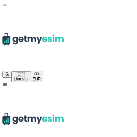
🇱🇹
Lietuvių
EUR