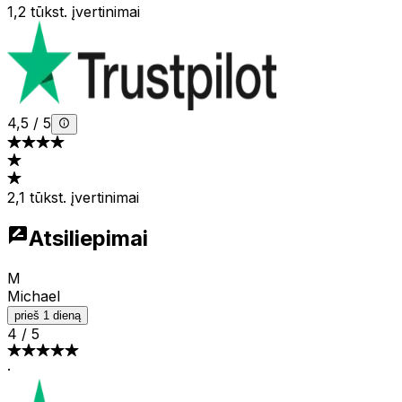
1,2 tūkst. įvertinimai
4,5
/
5
2,1 tūkst. įvertinimai
Atsiliepimai
M
Michael
prieš 1 dieną
4
/
5
·