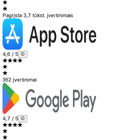
Pagrįsta 3,7 tūkst. įvertinimais
4,6
/
5
362 įvertinimai
4,7
/
5