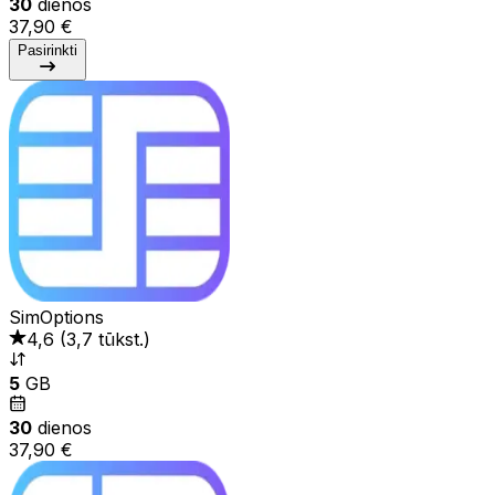
30
dienos
37,90 €
Pasirinkti
SimOptions
4,6
(
3,7 tūkst.
)
5
GB
30
dienos
37,90 €