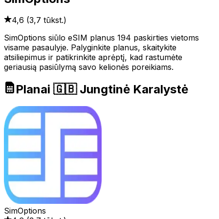
4,6
(
3,7 tūkst.
)
SimOptions siūlo eSIM planus 194 paskirties vietoms
visame pasaulyje. Palyginkite planus, skaitykite
atsiliepimus ir patikrinkite aprėptį, kad rastumėte
geriausią pasiūlymą savo kelionės poreikiams.
Planai 🇬🇧 Jungtinė Karalystė
SimOptions