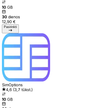
10
GB
30
dienos
12,90 €
Pasirinkti
SimOptions
4,6
(
3,7 tūkst.
)
10
GB