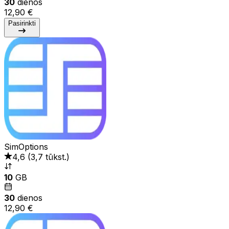
30
dienos
12,90 €
Pasirinkti
SimOptions
4,6
(
3,7 tūkst.
)
10
GB
30
dienos
12,90 €