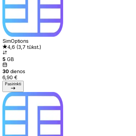
SimOptions
4,6
(
3,7 tūkst.
)
5
GB
30
dienos
6,90 €
Pasirinkti