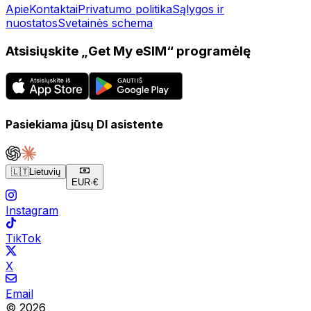
Apie
Kontaktai
Privatumo politika
Sąlygos ir
nuostatos
Svetainės schema
Atsisiųskite „Get My eSIM“ programėlę
Pasiekiama jūsų DI asistente
🇱🇹
Lietuvių
EUR
·
€
Instagram
TikTok
X
Email
© 2026