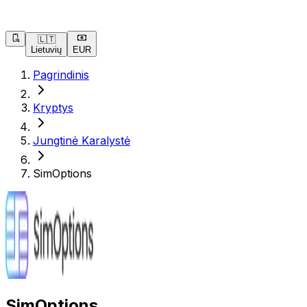
🇱🇹
Lietuvių
EUR
Pagrindinis
Kryptys
Jungtinė Karalystė
SimOptions
SimOptions