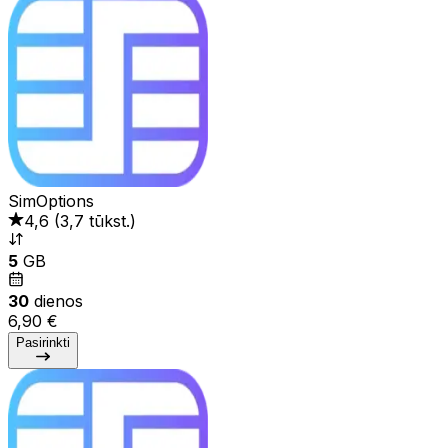
SimOptions
4,6
(
3,7 tūkst.
)
5
GB
30
dienos
6,90 €
Pasirinkti