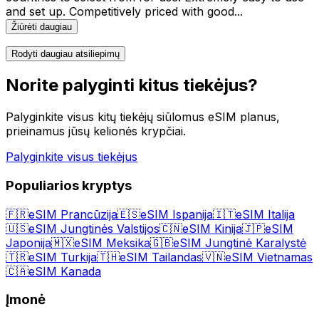
and set up. Competitively priced with good
...
Žiūrėti daugiau
Rodyti daugiau atsiliepimų
Norite palyginti kitus tiekėjus?
Palyginkite visus kitų tiekėjų siūlomus eSIM planus,
prieinamus jūsų kelionės krypčiai.
Palyginkite visus tiekėjus
Populiarios kryptys
🇫🇷
eSIM Prancūzija
🇪🇸
eSIM Ispanija
🇮🇹
eSIM Italija
🇺🇸
eSIM Jungtinės Valstijos
🇨🇳
eSIM Kinija
🇯🇵
eSIM
Japonija
🇲🇽
eSIM Meksika
🇬🇧
eSIM Jungtinė Karalystė
🇹🇷
eSIM Turkija
🇹🇭
eSIM Tailandas
🇻🇳
eSIM Vietnamas
🇨🇦
eSIM Kanada
Įmonė