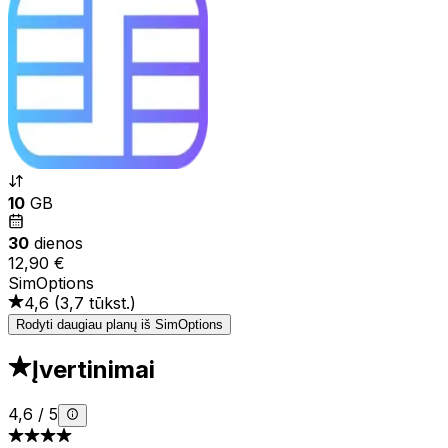
10
GB
30
dienos
12,90 €
SimOptions
4,6
(
3,7 tūkst.
)
Rodyti daugiau planų iš SimOptions
Įvertinimai
4,6
/
5