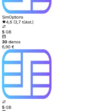
SimOptions
4,6
(
3,7 tūkst.
)
5
GB
30
dienos
6,90 €
5
GB