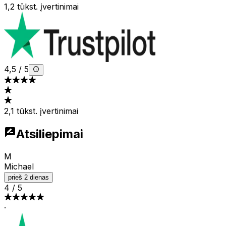
1,2 tūkst. įvertinimai
4,5
/
5
2,1 tūkst. įvertinimai
Atsiliepimai
M
Michael
prieš 2 dienas
4
/
5
·