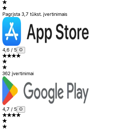
Pagrįsta 3,7 tūkst. įvertinimais
4,6
/
5
362 įvertinimai
4,7
/
5