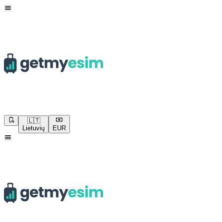
🇱🇹
Lietuvių
EUR