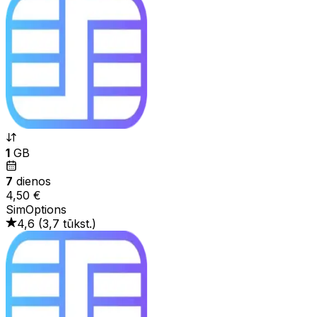
1
GB
7
dienos
4,50 €
SimOptions
4,6
(
3,7 tūkst.
)