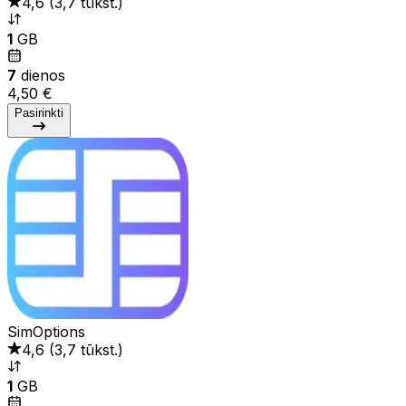
4,6
(
3,7 tūkst.
)
1
GB
7
dienos
4,50 €
Pasirinkti
SimOptions
4,6
(
3,7 tūkst.
)
1
GB