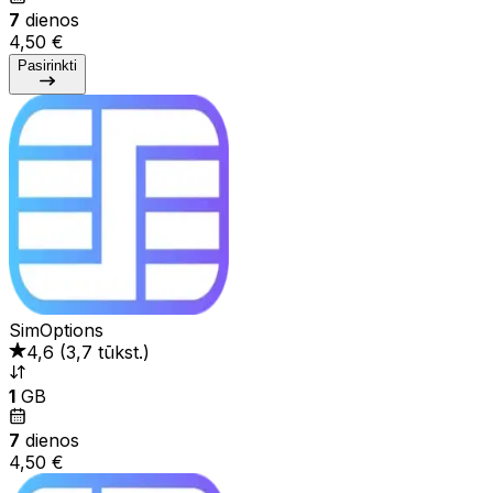
7
dienos
4,50 €
Pasirinkti
SimOptions
4,6
(
3,7 tūkst.
)
1
GB
7
dienos
4,50 €