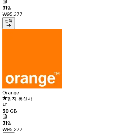
31
일
₩95,377
선택
Orange
현지 통신사
50
GB
31
일
₩95,377