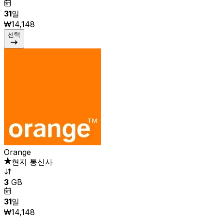
31
일
₩14,148
선택
Orange
현지 통신사
3
GB
31
일
₩14,148