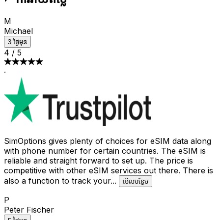
M
Michael
3 ថ្ងៃមុន
4
/
5
·
SimOptions gives plenty of choices for eSIM data along
with phone number for certain countries. The eSIM is
reliable and straight forward to set up. The price is
competitive with other eSIM services out there. There is
also a function to track your
...
មើល​បន្ថែម
P
Peter Fischer