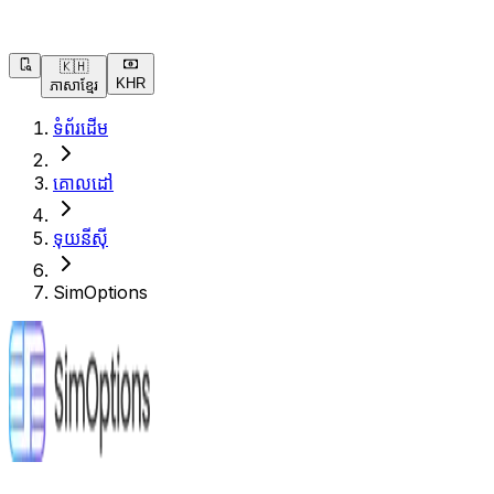
🇰🇭
KHR
ភាសាខ្មែរ
ទំព័រដើម
គោលដៅ
ទុយនីស៊ី
SimOptions