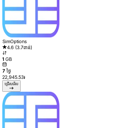
SimOptions
4.6
(
3.7ពាន់
)
1
GB
7
ថ្ងៃ
22,945.53៛
ជ្រើសរើស