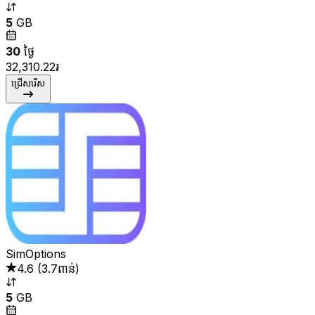
5
GB
30
ថ្ងៃ
32,310.22៛
ជ្រើសរើស
SimOptions
4.6
(
3.7ពាន់
)
5
GB