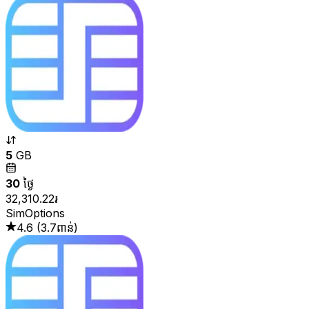
5
GB
30
ថ្ងៃ
32,310.22៛
SimOptions
4.6
(
3.7ពាន់
)