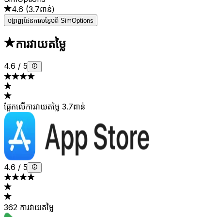
4.6
(
3.7ពាន់
)
បង្ហាញផែនការបន្ថែមពី SimOptions
ការវាយតម្លៃ
4.6
/
5
ផ្អែកលើការវាយតម្លៃ 3.7ពាន់
4.6
/
5
362 ការវាយតម្លៃ