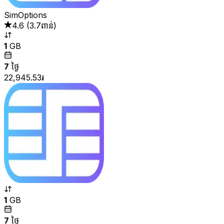
SimOptions
4.6
(
3.7ពាន់
)
1
GB
7
ថ្ងៃ
22,945.53៛
1
GB
7
ថ្ងៃ