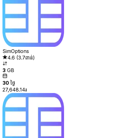
SimOptions
4.6
(
3.7ពាន់
)
3
GB
30
ថ្ងៃ
27,648.14៛