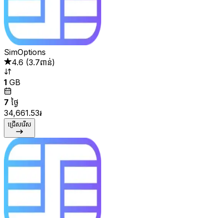
SimOptions
4.6
(
3.7ពាន់
)
1
GB
7
ថ្ងៃ
34,661.53៛
ជ្រើសរើស