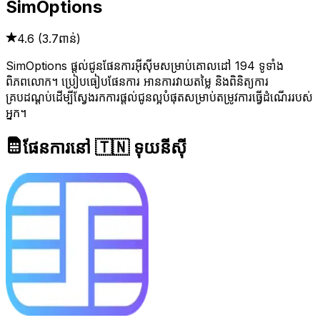
SimOptions
4.6
(
3.7ពាន់
)
SimOptions ផ្តល់ជូនផែនការអ៊ីស៊ីមសម្រាប់គោលដៅ 194 ទូទាំង
ពិភពលោក។ ប្រៀបធៀបផែនការ អានការវាយតម្លៃ និងពិនិត្យការ
គ្របដណ្តប់ដើម្បីស្វែងរកការផ្តល់ជូនល្អបំផុតសម្រាប់តម្រូវការធ្វើដំណើររបស់
អ្នក។
ផែនការនៅ 🇹🇳 ទុយនីស៊ី