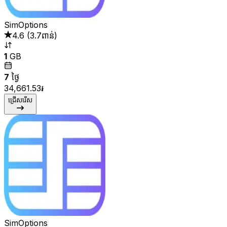
SimOptions
4.6
(
3.7ពាន់
)
1
GB
7
ថ្ងៃ
34,661.53៛
ជ្រើសរើស
SimOptions