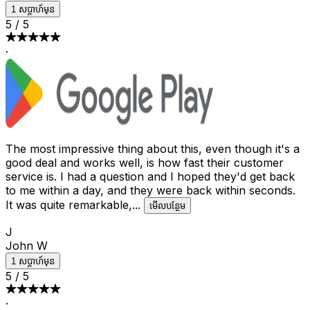
1 សប្តាហ៍មុន
5
/
5
·
The most impressive thing about this, even though it's a
good deal and works well, is how fast their customer
service is. I had a question and I hoped they'd get back
to me within a day, and they were back within seconds.
It was quite remarkable,
...
មើល​បន្ថែម
J
John W
1 សប្តាហ៍មុន
5
/
5
·