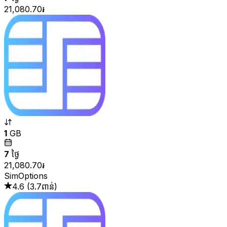
21,080.70៛
1
GB
7
ថ្ងៃ
21,080.70៛
SimOptions
4.6
(
3.7ពាន់
)