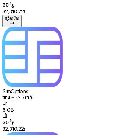
30
ថ្ងៃ
32,310.22៛
ជ្រើសរើស
SimOptions
4.6
(
3.7ពាន់
)
5
GB
30
ថ្ងៃ
32,310.22៛