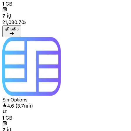
1
GB
7
ថ្ងៃ
21,080.70៛
ជ្រើសរើស
SimOptions
4.6
(
3.7ពាន់
)
1
GB
7
ថ្ងៃ