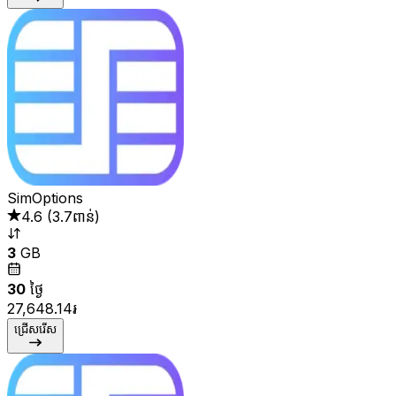
SimOptions
4.6
(
3.7ពាន់
)
3
GB
30
ថ្ងៃ
27,648.14៛
ជ្រើសរើស