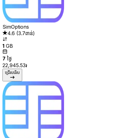
SimOptions
4.6
(
3.7ពាន់
)
1
GB
7
ថ្ងៃ
22,945.53៛
ជ្រើសរើស