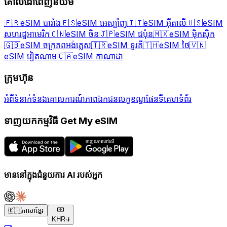
គោលដៅពេញនិយម
🇫🇷
eSIM បារាំង
🇪🇸
eSIM អេស្ប៉ាញ
🇮🇹
eSIM អ៊ីតាលី
🇺🇸
eSIM
សហរដ្ឋអាមេរិក
🇨🇳
eSIM ចិន
🇯🇵
eSIM ជប៉ុន
🇲🇽
eSIM ម៉ិកស៊ិក
🇬🇧
eSIM ចក្រភពអង់គ្លេស
🇹🇷
eSIM ទួរគី
🇹🇭
eSIM ថៃ
🇻🇳
eSIM វៀតណាម
🇨🇦
eSIM កាណាដា
ក្រុមហ៊ុន
អំពី
ទំនាក់ទំនង
គោលការណ៍ភាពឯកជន
លក្ខខណ្ឌ
ផែនទីគេហទំព័រ
ទាញយកកម្មវិធី Get My eSIM
មាននៅក្នុងជំនួយការ AI របស់អ្នក
🇰🇭
ភាសាខ្មែរ
KHR
·
៛