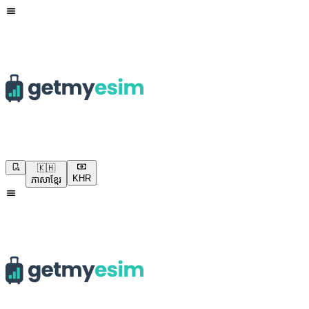
🇰🇭
KHR
ភាសាខ្មែរ