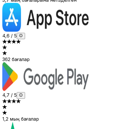
3,7 мың бағаларына негізделген
4,6
/
5
362 бағалар
4,7
/
5
1,2 мың бағалар