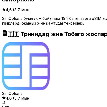
4,6
(
3,7 мың
)
SimOptions бүкіл әлем бойынша 194 бағыттарға eSIM
пікірлерді оқыңыз және қамтуды тексеріңіз.
🇹🇹 Тринидад және Тобаго жоспа
SimOptions
4,6
(
3,7 мың
)