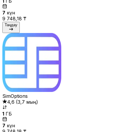
1
ГБ
7
күн
9 748,18 ₸
Таңдау
SimOptions
4,6
(
3,7 мың
)
1
ГБ
7
күн
9 748,18 ₸