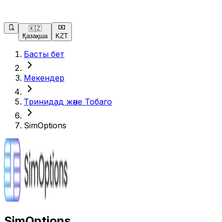
🇰🇿
Қазақша
KZT
Басты бет
Мекендер
Тринидад және Тобаго
SimOptions
SimOptions