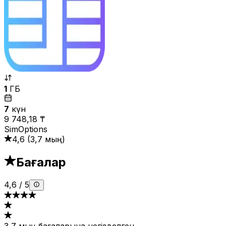
1
ГБ
7
күн
9 748,18 ₸
SimOptions
4,6
(
3,7 мың
)
Бағалар
4,6
/
5