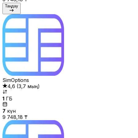
Таңдау
SimOptions
4,6
(
3,7 мың
)
1
ГБ
7
күн
9 748,18 ₸