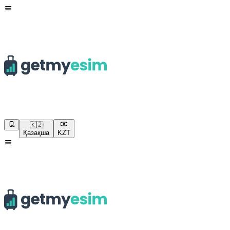
🇰🇿
Қазақша
KZT