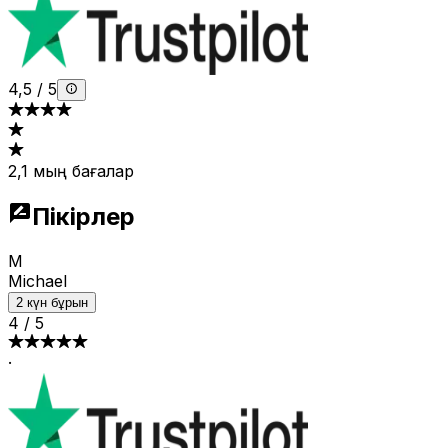
4,5
/
5
2,1 мың бағалар
Пікірлер
M
Michael
2 күн бұрын
4
/
5
·