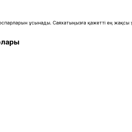
 жоспарларын ұсынады. Саяхатыңызға қажетті ең жақс
рлары