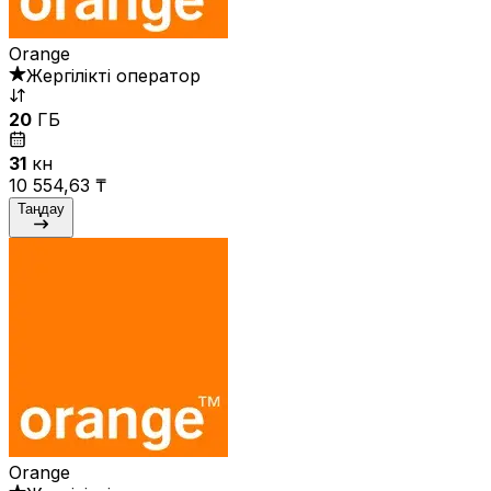
Orange
Жергілікті оператор
20
ГБ
31
күн
10 554,63 ₸
Таңдау
Orange