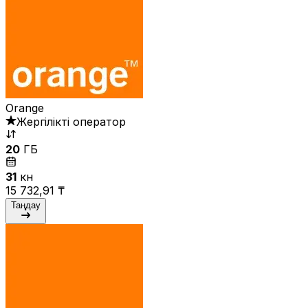
Orange
Жергілікті оператор
20
ГБ
31
күн
15 732,91 ₸
Таңдау