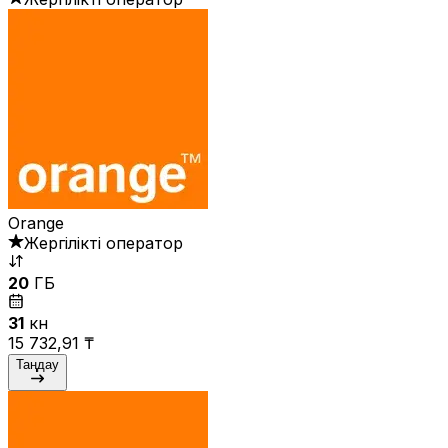
Orange
Жергілікті оператор
20
ГБ
31
күн
15 732,91 ₸
Таңдау