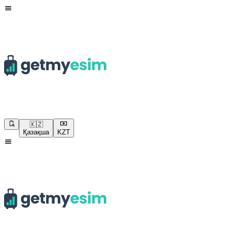
🇰🇿
Қазақша
KZT