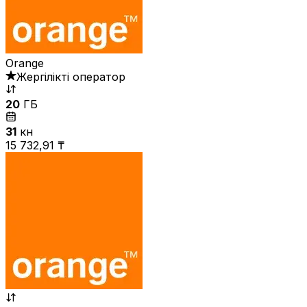
Orange
Жергілікті оператор
20
ГБ
31
күн
15 732,91 ₸