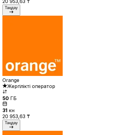
20 953,63 ₸
Таңдау
Orange
Жергілікті оператор
50
ГБ
31
күн
20 953,63 ₸
Таңдау