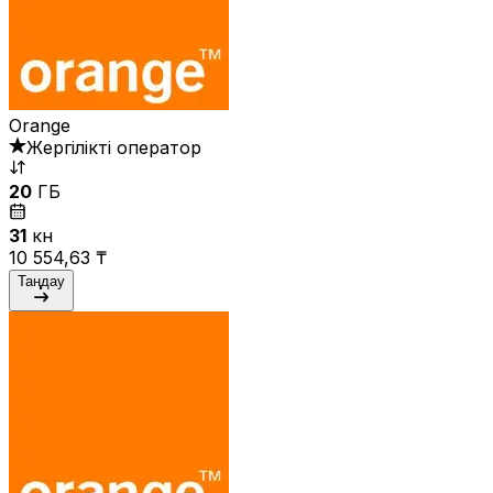
Orange
Жергілікті оператор
20
ГБ
31
күн
10 554,63 ₸
Таңдау