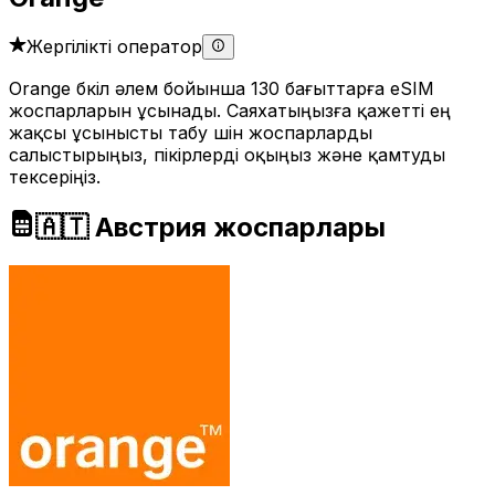
Жергілікті оператор
Orange бүкіл әлем бойынша 130 бағыттарға eSIM
жоспарларын ұсынады. Саяхатыңызға қажетті ең
жақсы ұсынысты табу үшін жоспарларды
салыстырыңыз, пікірлерді оқыңыз және қамтуды
тексеріңіз.
🇦🇹 Австрия жоспарлары