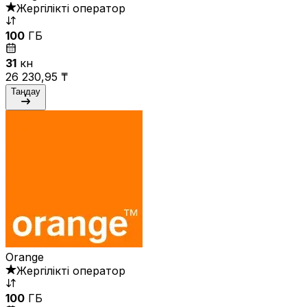
Жергілікті оператор
100
ГБ
31
күн
26 230,95 ₸
Таңдау
Orange
Жергілікті оператор
100
ГБ