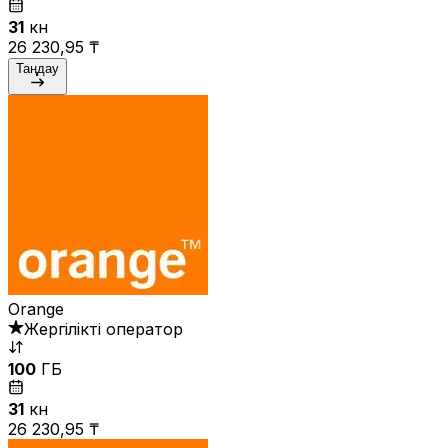
31
күн
26 230,95 ₸
Таңдау
Orange
Жергілікті оператор
100
ГБ
31
күн
26 230,95 ₸