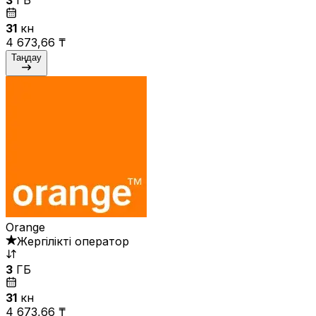
31
күн
4 673,66 ₸
Таңдау
Orange
Жергілікті оператор
3
ГБ
31
күн
4 673,66 ₸