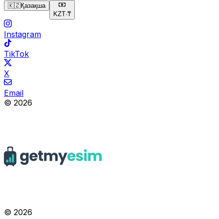
🇰🇿
Қазақша
KZT
·
₸
Instagram
TikTok
X
Email
© 2026
© 2026