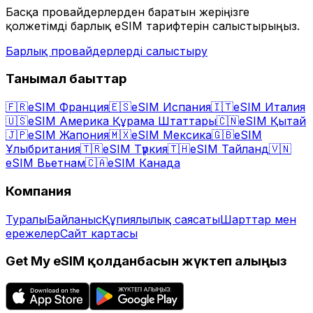
Басқа провайдерлерден баратын жеріңізге
қолжетімді барлық eSIM тарифтерін салыстырыңыз.
Барлық провайдерлерді салыстыру
Танымал бағыттар
🇫🇷
eSIM Франция
🇪🇸
eSIM Испания
🇮🇹
eSIM Италия
🇺🇸
eSIM Америка Құрама Штаттары
🇨🇳
eSIM Қытай
🇯🇵
eSIM Жапония
🇲🇽
eSIM Мексика
🇬🇧
eSIM
Ұлыбритания
🇹🇷
eSIM Түркия
🇹🇭
eSIM Тайланд
🇻🇳
eSIM Вьетнам
🇨🇦
eSIM Канада
Компания
Туралы
Байланыс
Құпиялылық саясаты
Шарттар мен
ережелер
Сайт картасы
Get My eSIM қолданбасын жүктеп алыңыз