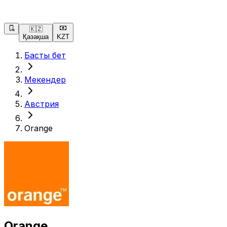
🇰🇿
Қазақша
KZT
Басты бет
Мекендер
Австрия
Orange
Orange