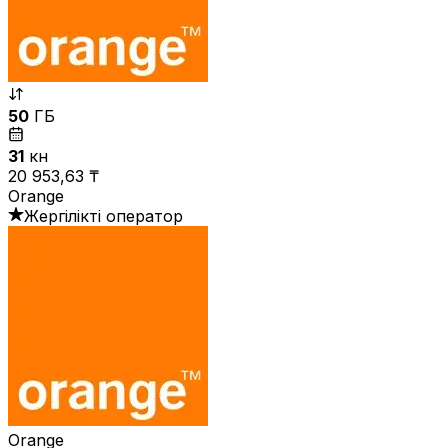
50
ГБ
31
күн
20 953,63 ₸
Orange
Жергілікті оператор
Orange