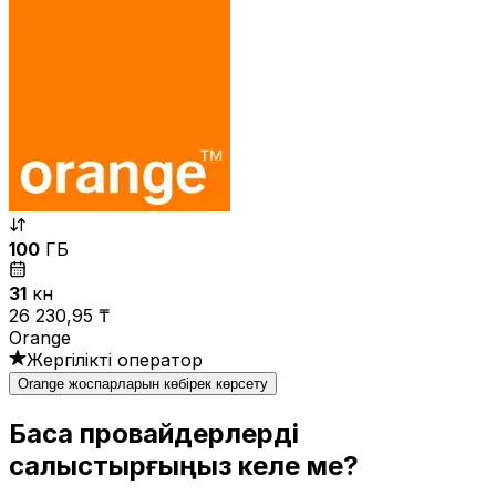
100
ГБ
31
күн
26 230,95 ₸
Orange
Жергілікті оператор
Orange жоспарларын көбірек көрсету
Басқа провайдерлерді
салыстырғыңыз келе ме?