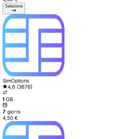
Seleziona
SimOptions
4,6
(
3676
)
1
GB
7
giorni
4,50 €