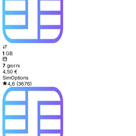
1
GB
7
giorni
4,50 €
SimOptions
4,6
(
3676
)