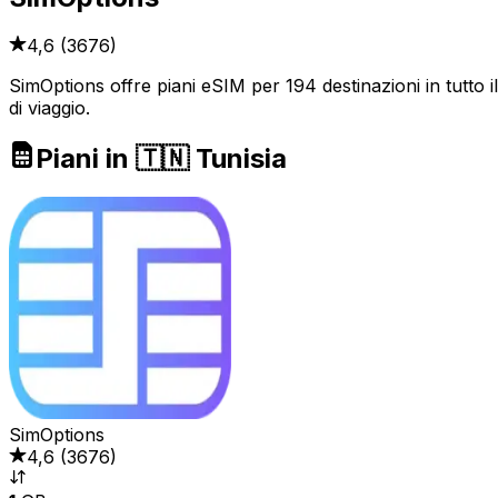
4,6
(
3676
)
SimOptions offre piani eSIM per 194 destinazioni in tutto il
di viaggio.
Piani in 🇹🇳 Tunisia
SimOptions
4,6
(
3676
)