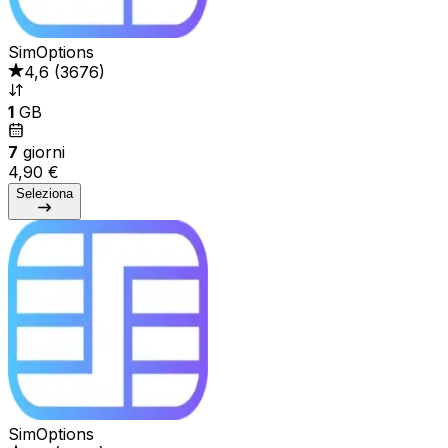
SimOptions
4,6
(
3676
)
1
GB
7
giorni
4,90 €
Seleziona
SimOptions