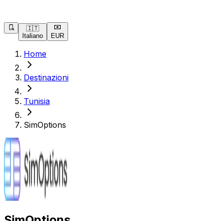
🇮🇹
Italiano
EUR
Home
Destinazioni
Tunisia
SimOptions
SimOptions