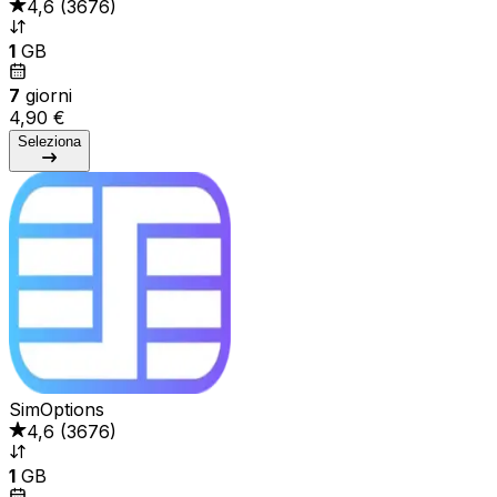
4,6
(
3676
)
1
GB
7
giorni
4,90 €
Seleziona
SimOptions
4,6
(
3676
)
1
GB