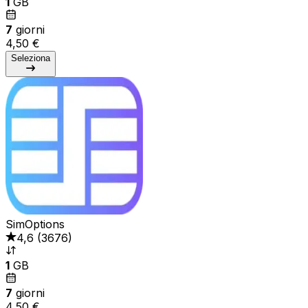
1
GB
7
giorni
4,50 €
Seleziona
SimOptions
4,6
(
3676
)
1
GB
7
giorni
4,50 €