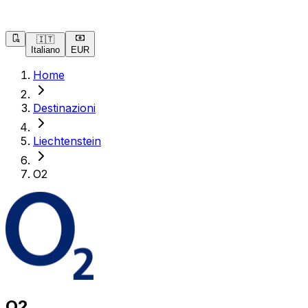
🇮🇹
Italiano
EUR
Home
Destinazioni
Liechtenstein
O2
O2