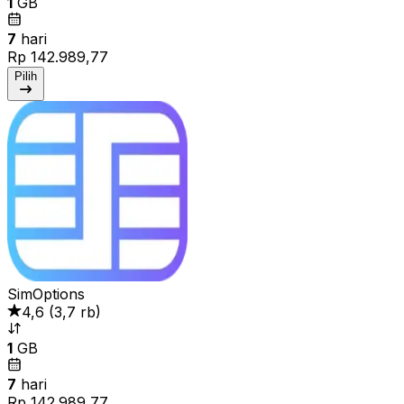
1
GB
7
hari
Rp 142.989,77
Pilih
SimOptions
4,6
(
3,7 rb
)
1
GB
7
hari
Rp 142.989,77