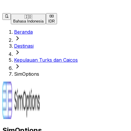
🇮🇩
Bahasa Indonesia
IDR
Beranda
Destinasi
Kepulauan Turks dan Caicos
SimOptions
SimOptions