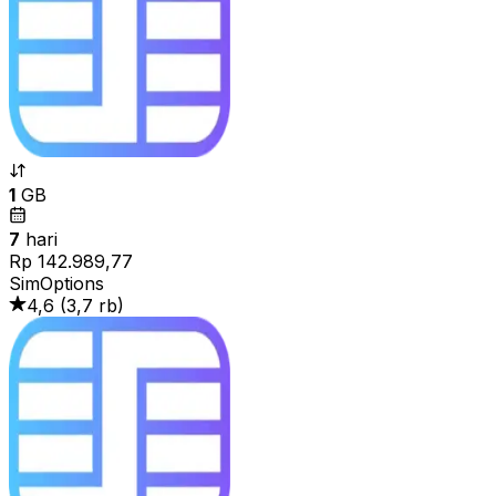
1
GB
7
hari
Rp 142.989,77
SimOptions
4,6
(
3,7 rb
)