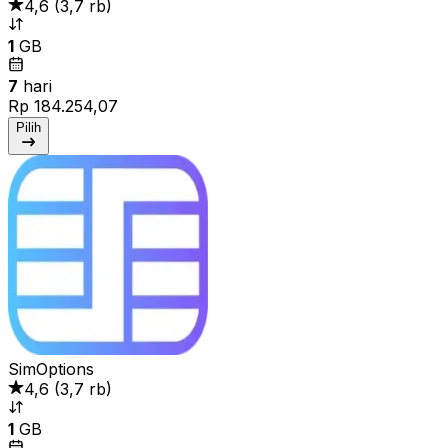
4,6
(
3,7 rb
)
1
GB
7
hari
Rp 184.254,07
Pilih
SimOptions
4,6
(
3,7 rb
)
1
GB