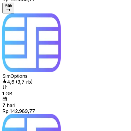
Pilih
SimOptions
4,6
(
3,7 rb
)
1
GB
7
hari
Rp 142.989,77