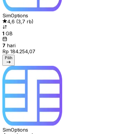
SimOptions
4,6
(
3,7 rb
)
1
GB
7
hari
Rp 184.254,07
Pilih
SimOptions