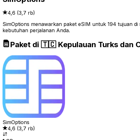
4,6
(
3,7 rb
)
SimOptions menawarkan paket eSIM untuk 194 tujuan di 
kebutuhan perjalanan Anda.
Paket di 🇹🇨 Kepulauan Turks dan 
SimOptions
4,6
(
3,7 rb
)