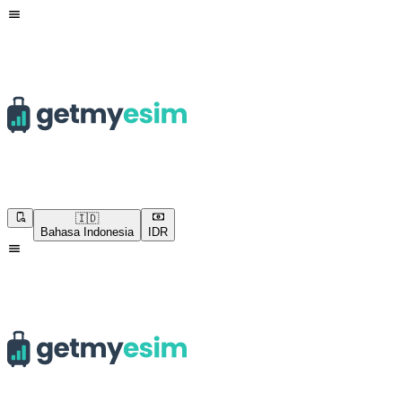
🇮🇩
Bahasa Indonesia
IDR