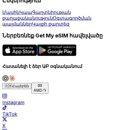
Ընկերություն
Մասին
Կապ
Գաղտնիության
քաղաքականություն
Օգտագործման
պայմաններ
Կայքի քարտեզ
Ներբեռնեք Get My eSIM հավելվածը
Հասանելի է ձեր ԱԲ օգնականում
🇦🇲
Հայերեն
AMD
·
֏
Instagram
TikTok
X