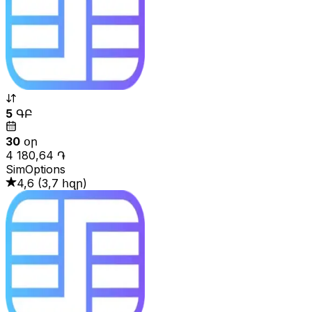
5
ԳԲ
30
օր
4 180,64 ֏
SimOptions
4,6
(
3,7 հզր
)