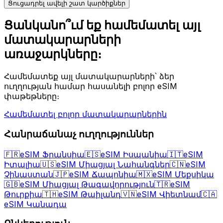
Ցուցադրել ավելի շատ կարծիքներ
Ցանկանո՞ւմ եք համեմատել այլ
մատակարարների
առաջարկները։
Համեմատեք այլ մատակարարների՝ ձեր
ուղղության համար հասանելի բոլոր eSIM
փաթեթները։
Համեմատել բոլոր մատակարարներին
Հանրաճանաչ ուղղություններ
🇫🇷
eSIM Ֆրանսիա
🇪🇸
eSIM Իսպանիա
🇮🇹
eSIM
Իտալիա
🇺🇸
eSIM Միացյալ Նահանգներ
🇨🇳
eSIM
Չինաստան
🇯🇵
eSIM Ճապոնիա
🇲🇽
eSIM Մեքսիկա
🇬🇧
eSIM Միացյալ Թագավորություն
🇹🇷
eSIM
Թուրքիա
🇹🇭
eSIM Թաիլանդ
🇻🇳
eSIM Վիետնամ
🇨🇦
eSIM Կանադա