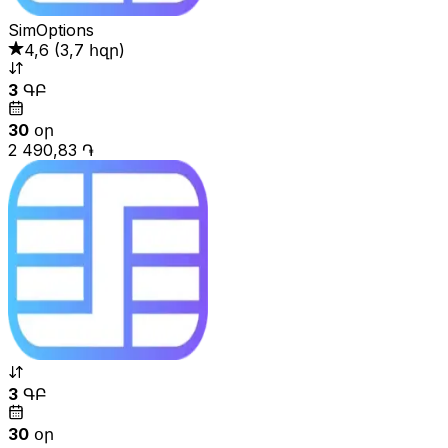
SimOptions
4,6
(
3,7 հզր
)
3
ԳԲ
30
օր
2 490,83 ֏
3
ԳԲ
30
օր