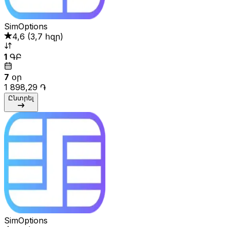
SimOptions
4,6
(
3,7 հզր
)
1
ԳԲ
7
օր
1 898,29 ֏
Ընտրել
SimOptions