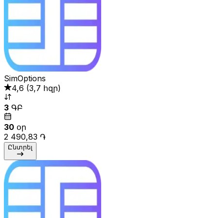
SimOptions
4,6
(
3,7 հզր
)
3
ԳԲ
30
օր
2 490,83 ֏
Ընտրել