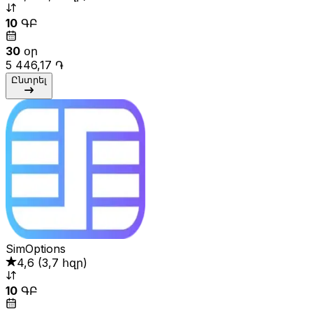
10
ԳԲ
30
օր
5 446,17 ֏
Ընտրել
SimOptions
4,6
(
3,7 հզր
)
10
ԳԲ