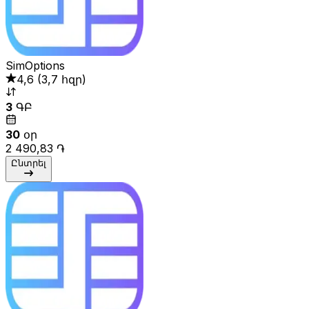
SimOptions
4,6
(
3,7 հզր
)
3
ԳԲ
30
օր
2 490,83 ֏
Ընտրել