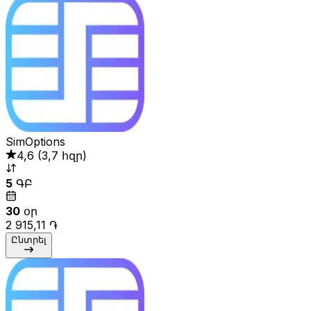
SimOptions
4,6
(
3,7 հզր
)
5
ԳԲ
30
օր
2 915,11 ֏
Ընտրել