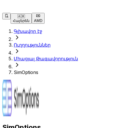
🇦🇲
Հայերեն
AMD
Գլխավոր էջ
Ուղղություններ
Միացյալ Թագավորություն
SimOptions
SimOptions