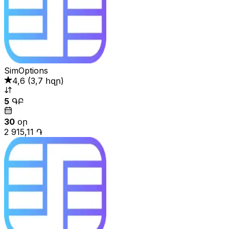
SimOptions
4,6
(
3,7 հզր
)
5
ԳԲ
30
օր
2 915,11 ֏