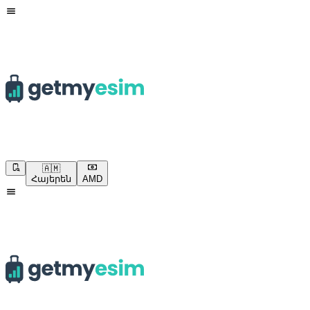
🇦🇲
Հայերեն
AMD