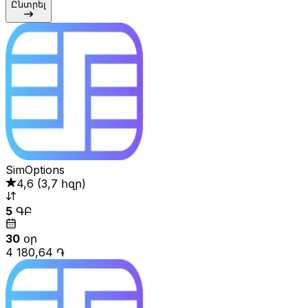
Ընտրել
SimOptions
4,6
(
3,7 հզր
)
5
ԳԲ
30
օր
4 180,64 ֏