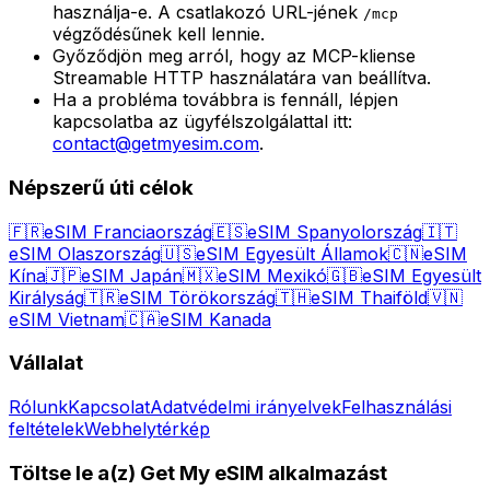
használja-e. A csatlakozó URL-jének
/mcp
végződésűnek kell lennie.
Győződjön meg arról, hogy az MCP-kliense
Streamable HTTP használatára van beállítva.
Ha a probléma továbbra is fennáll, lépjen
kapcsolatba az ügyfélszolgálattal itt:
contact@getmyesim.com
.
Népszerű úti célok
🇫🇷
eSIM Franciaország
🇪🇸
eSIM Spanyolország
🇮🇹
eSIM Olaszország
🇺🇸
eSIM Egyesült Államok
🇨🇳
eSIM
Kína
🇯🇵
eSIM Japán
🇲🇽
eSIM Mexikó
🇬🇧
eSIM Egyesült
Királyság
🇹🇷
eSIM Törökország
🇹🇭
eSIM Thaiföld
🇻🇳
eSIM Vietnam
🇨🇦
eSIM Kanada
Vállalat
Rólunk
Kapcsolat
Adatvédelmi irányelvek
Felhasználási
feltételek
Webhelytérkép
Töltse le a(z) Get My eSIM alkalmazást