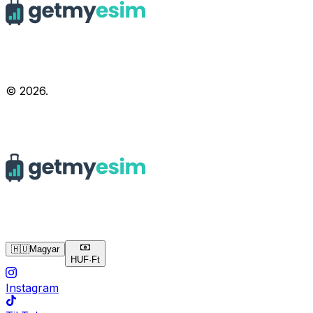
© 2026.
🇭🇺
Magyar
HUF
·
Ft
Instagram