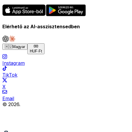
Elérhető az AI-asszisztensedben
🇭🇺
Magyar
HUF
·
Ft
Instagram
TikTok
X
Email
© 2026.