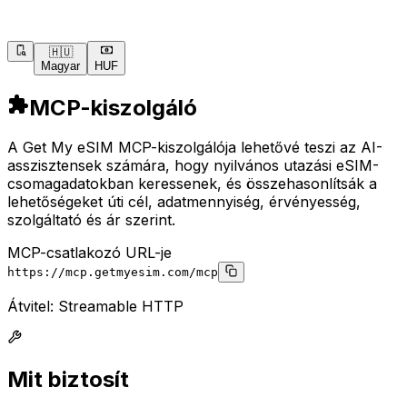
🇭🇺
Magyar
HUF
MCP-kiszolgáló
A Get My eSIM MCP-kiszolgálója lehetővé teszi az AI-
asszisztensek számára, hogy nyilvános utazási eSIM-
csomagadatokban keressenek, és összehasonlítsák a
lehetőségeket úti cél, adatmennyiség, érvényesség,
szolgáltató és ár szerint.
MCP-csatlakozó URL-je
https://mcp.getmyesim.com/mcp
Átvitel: Streamable HTTP
Mit biztosít