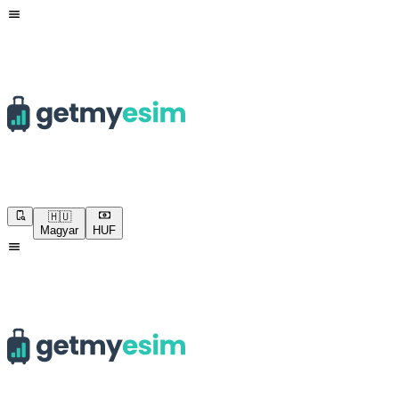
🇭🇺
Magyar
HUF