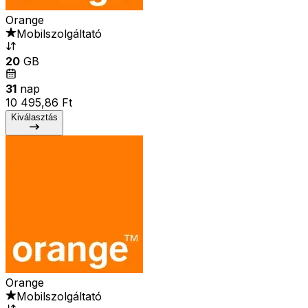
Orange
Mobilszolgáltató
20
GB
31
nap
10 495,86 Ft
Kiválasztás
Orange
Mobilszolgáltató