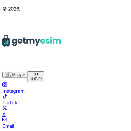
© 2026.
🇭🇺
Magyar
HUF
·
Ft
Instagram
TikTok
X
Email