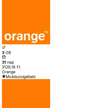
3
GB
31
nap
3129,18 Ft
Orange
Mobilszolgáltató