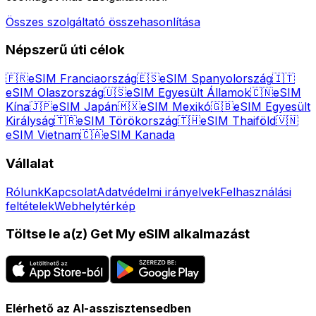
Összes szolgáltató összehasonlítása
Népszerű úti célok
🇫🇷
eSIM Franciaország
🇪🇸
eSIM Spanyolország
🇮🇹
eSIM Olaszország
🇺🇸
eSIM Egyesült Államok
🇨🇳
eSIM
Kína
🇯🇵
eSIM Japán
🇲🇽
eSIM Mexikó
🇬🇧
eSIM Egyesült
Királyság
🇹🇷
eSIM Törökország
🇹🇭
eSIM Thaiföld
🇻🇳
eSIM Vietnam
🇨🇦
eSIM Kanada
Vállalat
Rólunk
Kapcsolat
Adatvédelmi irányelvek
Felhasználási
feltételek
Webhelytérkép
Töltse le a(z) Get My eSIM alkalmazást
Elérhető az AI-asszisztensedben