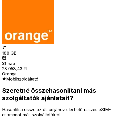
100
GB
31
nap
28 058,43 Ft
Orange
Mobilszolgáltató
Szeretné összehasonlítani más
szolgáltatók ajánlatait?
Hasonlítsa össze az úti céljához elérhető összes eSIM-
csomagot más szolgáltatóktól.