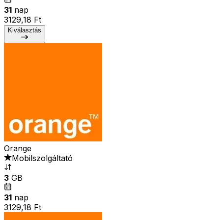
31
nap
3129,18 Ft
Kiválasztás
Orange
Mobilszolgáltató
3
GB
31
nap
3129,18 Ft