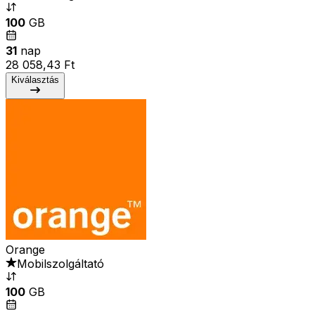
100
GB
31
nap
28 058,43 Ft
Kiválasztás
Orange
Mobilszolgáltató
100
GB