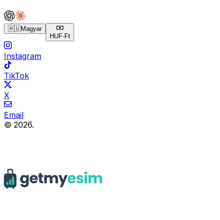
🇭🇺
Magyar
HUF
·
Ft
Instagram
TikTok
X
Email
© 2026.