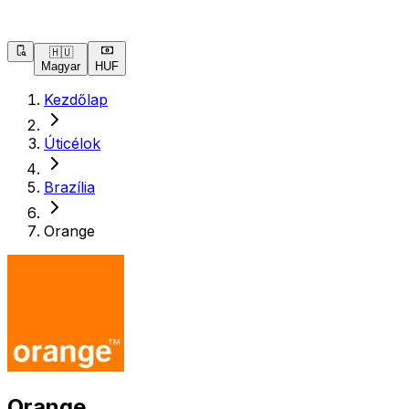
🇭🇺
Magyar
HUF
Kezdőlap
Úticélok
Brazília
Orange
Orange