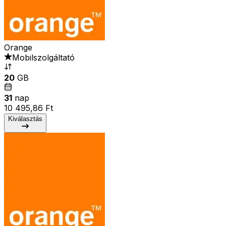
Orange
Mobilszolgáltató
20
GB
31
nap
10 495,86 Ft
Kiválasztás