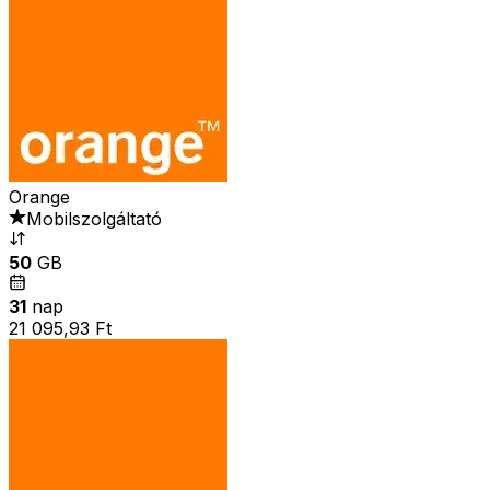
Orange
Mobilszolgáltató
50
GB
31
nap
21 095,93 Ft