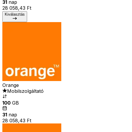
31
nap
28 058,43 Ft
Kiválasztás
Orange
Mobilszolgáltató
100
GB
31
nap
28 058,43 Ft