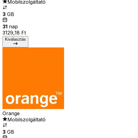
Mobilszolgáltató
3
GB
31
nap
3129,18 Ft
Kiválasztás
Orange
Mobilszolgáltató
3
GB