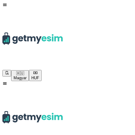
🇭🇺
Magyar
HUF