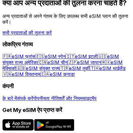
क्या आप अन्य प्रदाताओं की तुलना करना चाहते हैं?
अन्य प्रदाताओं से अपने गंतव्य के लिए उपलब्ध सभी eSIM प्लान की तुलना
करें।
सभी प्रदाताओं की तुलना करें
लोकप्रिय गंतव्य
🇫🇷
eSIM फ्रांस
🇪🇸
eSIM स्पेन
🇮🇹
eSIM इटली
🇺🇸
eSIM
संयुक्त राज्य अमेरिका
🇨🇳
eSIM चीन
🇯🇵
eSIM जापान
🇲🇽
eSIM
मेक्सिको
🇬🇧
eSIM संयुक्त राज्य
🇹🇷
eSIM तुर्की
🇹🇭
eSIM थाईलैंड
🇻🇳
eSIM वियतनाम
🇨🇦
eSIM कनाडा
कंपनी
के बारे में
संपर्क करें
गोपनीयता नीति
शर्तें और नियम
साइटमैप
Get My eSIM ऐप प्राप्त करें