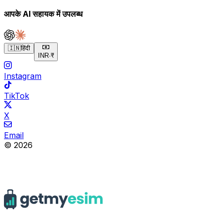
आपके AI सहायक में उपलब्ध
🇮🇳
हिंदी
INR
·
₹
Instagram
TikTok
X
Email
© 2026