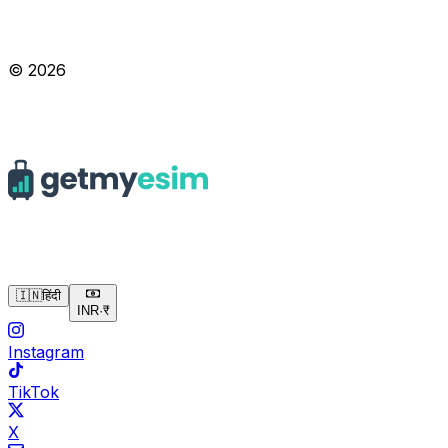
© 2026
🇮🇳
हिंदी
INR
·
₹
Instagram
TikTok
X