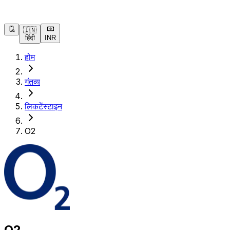
🇮🇳
हिंदी
INR
होम
गंतव्य
लिकटेंस्टाइन
O2
O2