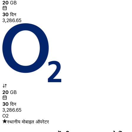
20
GB
30
दिन
₹3,286.65
20
GB
30
दिन
₹3,286.65
O2
स्थानीय मोबाइल ऑपरेटर