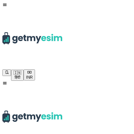
🇮🇳
हिंदी
INR