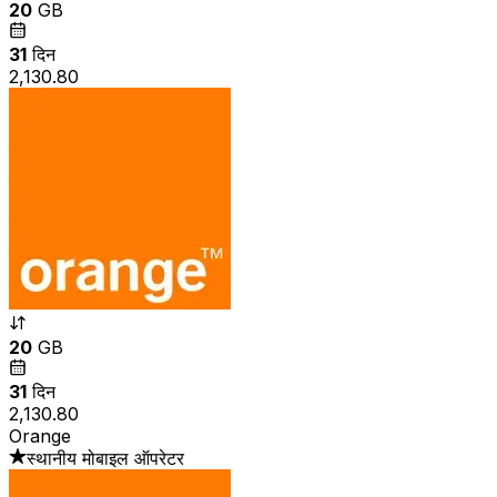
20
GB
31
दिन
₹2,130.80
20
GB
31
दिन
₹2,130.80
Orange
स्थानीय मोबाइल ऑपरेटर