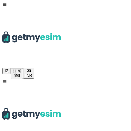
🇮🇳
हिंदी
INR