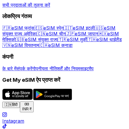
सभी प्रदाताओं की तुलना करें
लोकप्रिय गंतव्य
🇫🇷
eSIM फ्रांस
🇪🇸
eSIM स्पेन
🇮🇹
eSIM इटली
🇺🇸
eSIM
संयुक्त राज्य अमेरिका
🇨🇳
eSIM चीन
🇯🇵
eSIM जापान
🇲🇽
eSIM
मेक्सिको
🇬🇧
eSIM संयुक्त राज्य
🇹🇷
eSIM तुर्की
🇹🇭
eSIM थाईलैंड
🇻🇳
eSIM वियतनाम
🇨🇦
eSIM कनाडा
कंपनी
के बारे में
संपर्क करें
गोपनीयता नीति
शर्तें और नियम
साइटमैप
Get My eSIM ऐप प्राप्त करें
🇮🇳
हिंदी
INR
·
₹
Instagram