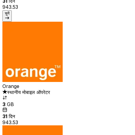
31
दिन
₹943.53
चुनें
Orange
स्थानीय मोबाइल ऑपरेटर
3
GB
31
दिन
₹943.53