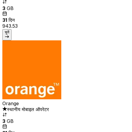
3
GB
31
दिन
₹943.53
चुनें
Orange
स्थानीय मोबाइल ऑपरेटर
3
GB