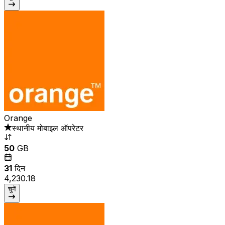
Orange
स्थानीय मोबाइल ऑपरेटर
50
GB
31
दिन
₹4,230.18
चुनें