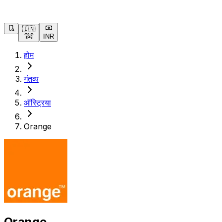
🇮🇳
हिंदी
INR
होम
गंतव्य
ऑस्ट्रिया
Orange
Orange