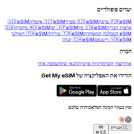
יעדים פופולריים
eSIM צרפת
🇫🇷
eSIM ספרד
🇪🇸
eSIM איטליה
🇮🇹
eSIM
🇺🇸
ארצות הברית
eSIM סין
🇨🇳
eSIM יפן
🇯🇵
eSIM מקסיקו
🇲🇽
🇬🇧
eSIM הממלכה המאוחדת
eSIM טורקיה
🇹🇷
eSIM תאילנד
🇹🇭
eSIM וייטנאם
🇻🇳
eSIM קנדה
🇨🇦
חברה
אודות
צור קשר
מדיניות פרטיות
תנאי שימוש
מפת אתר
הורידו את האפליקציה של Get My eSIM
זמין בעוזר הבינה המלאכותית שלכם
🇮🇱
עברית
₪
·
ILS