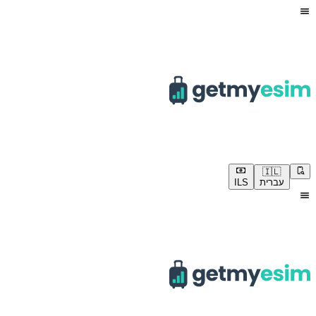
🇮🇱
עברית
ILS