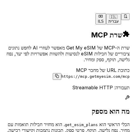
🇮🇱
עברית
ILS
שרת MCP
שרת ה-MCP של Get My eSIM מאפשר לעוזרי AI לחפש נתונים
ציבוריים של חבילות eSIM לנסיעות ולהשוות אפשרויות לפי יעד, נפח
גלישה, תוקף, ספק ומחיר.
כתובת URL של מחבר MCP
https://mcp.getmyesim.com/mcp
תעבורה: Streamable HTTP
מה הוא מספק
הכלי הראשי הוא
.
הוא מחזיר חבילות תואמות עם
get_esim_plans
מחיר, נפח גלישה, תוקף, פרטי ספק, תכונות נתמכות וקישורי רכישה.