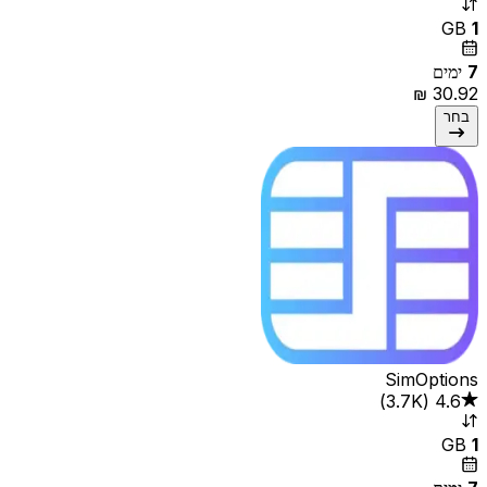
GB
1
7
ימים
בחר
SimOptions
4.6
(
3.7K‏
)
GB
1