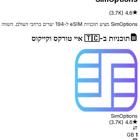
4.6
(
3.7K‏
)
SimOptions מציע תוכניות eSIM ל-194 יעדים ברחבי העולם. השווה תוכניות, קרא ביקורות ובדוק כיסוי כדי למצוא את העסקה הטובה ביותר לצרכי הנסיעה שלך.
תוכניות ב-🇹🇨 איי טורקס וקייקוס
SimOptions
4.6
(
3.7K‏
)
GB
1