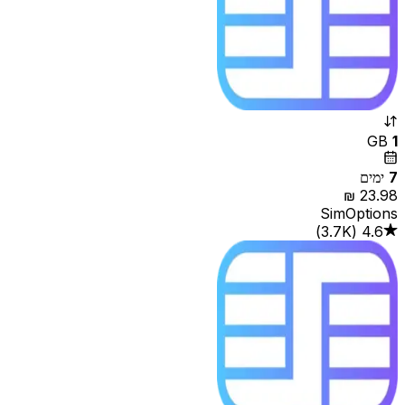
GB
1
7
ימים
SimOptions
4.6
(
3.7K‏
)