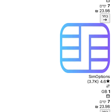
7
ימים
בחר
SimOptions
4.6
(
3.7K‏
)
GB
1
7
ימים
בחר