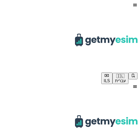
🇮🇱
עברית
ILS