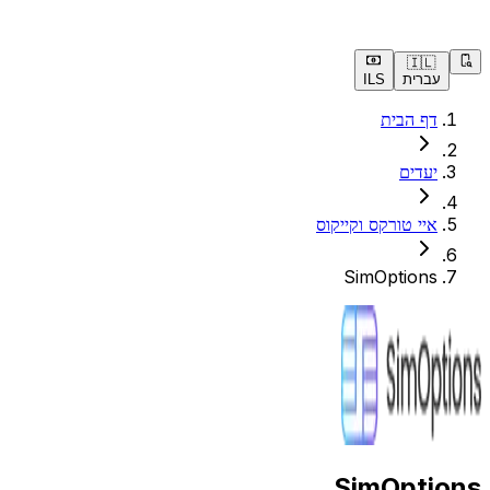
🇮🇱
עברית
ILS
דף הבית
יעדים
איי טורקס וקייקוס
SimOptions
SimOptions