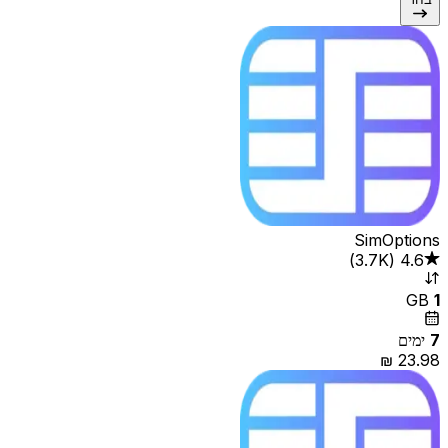
SimOptions
4.6
(
3.7K‏
)
GB
1
7
ימים