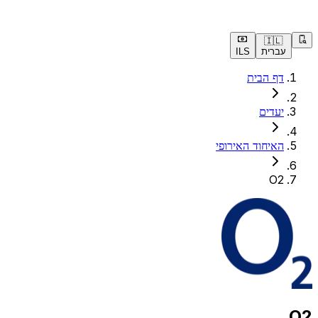
🇮🇱
עברית
ILS
דף הבית
יעדים
האיחוד האירופי
O2
O2