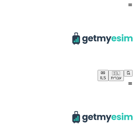
🇮🇱
עברית
ILS