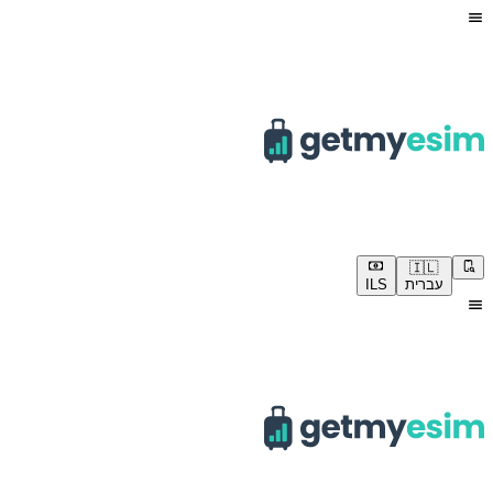
🇮🇱
עברית
ILS