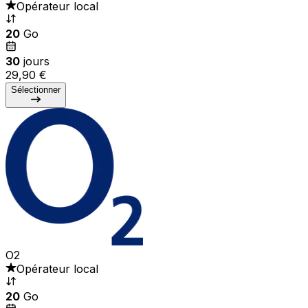
Opérateur local
20
Go
30
jours
29,90 €
Sélectionner
O2
Opérateur local
20
Go