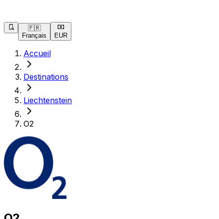
🇫🇷
Français
EUR
Accueil
Destinations
Liechtenstein
O2
O2