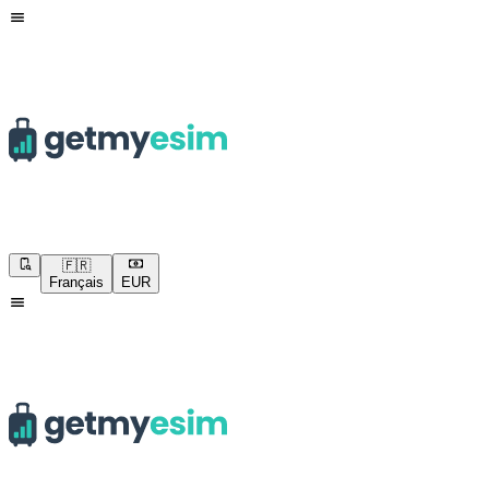
🇫🇷
Français
EUR