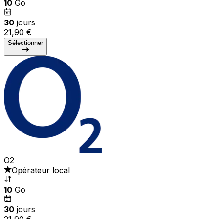
10
Go
30
jours
21,90 €
Sélectionner
O2
Opérateur local
10
Go
30
jours
21,90 €