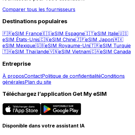
Comparer tous les fournisseurs
Destinations populaires
🇫🇷
eSIM France
🇪🇸
eSIM Espagne
🇮🇹
eSIM Italie
🇺🇸
eSIM États-Unis
🇨🇳
eSIM Chine
🇯🇵
eSIM Japon
🇲🇽
eSIM Mexique
🇬🇧
eSIM Royaume-Uni
🇹🇷
eSIM Turquie
🇹🇭
eSIM Thaïlande
🇻🇳
eSIM Vietnam
🇨🇦
eSIM Canada
Entreprise
À propos
Contact
Politique de confidentialité
Conditions
générales
Plan du site
Téléchargez l’application Get My eSIM
Disponible dans votre assistant IA