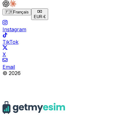
🇫🇷
Français
EUR
·
€
Instagram
TikTok
X
Email
© 2026