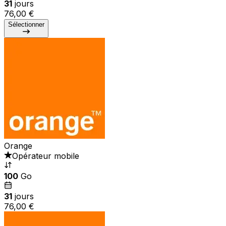
31
jours
76,00 €
Sélectionner
Orange
Opérateur mobile
100
Go
31
jours
76,00 €