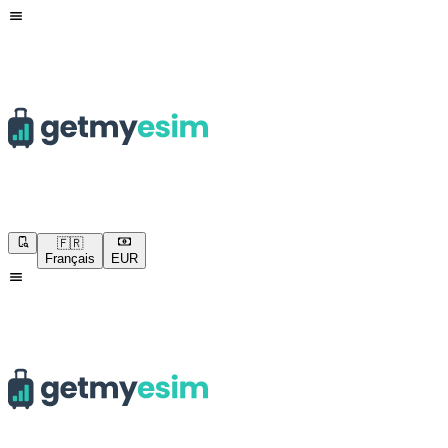
🇫🇷
Français
EUR