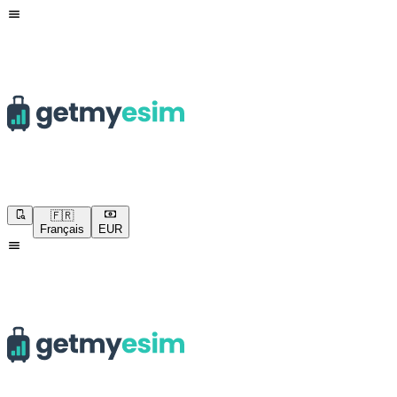
🇫🇷
Français
EUR