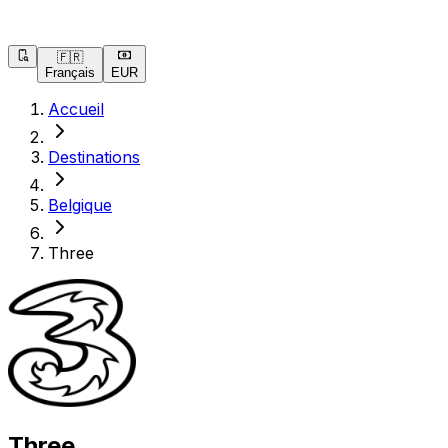
🇫🇷
Français
EUR
Accueil
Destinations
Belgique
Three
Three