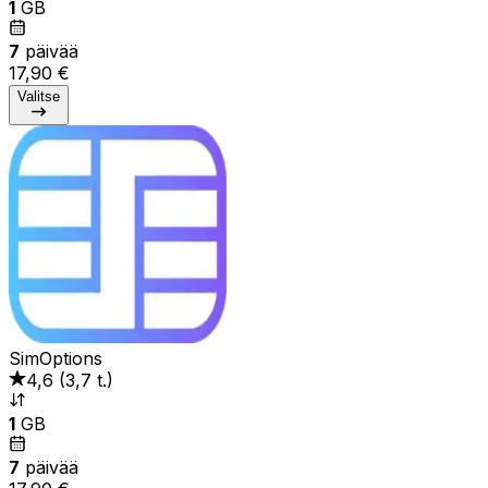
1
GB
7
päivää
17,90 €
Valitse
SimOptions
4,6
(
3,7 t.
)
1
GB
7
päivää