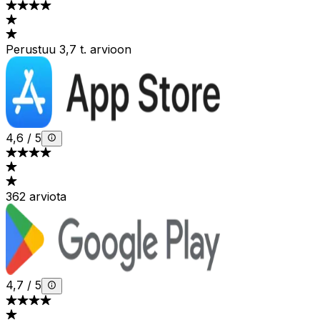
Perustuu 3,7 t. arvioon
4,6
/
5
362 arviota
4,7
/
5