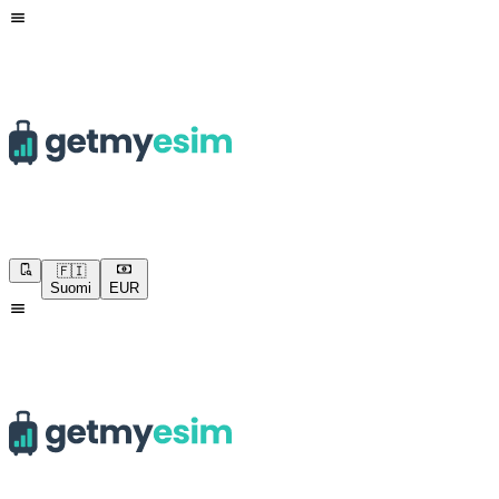
🇫🇮
Suomi
EUR