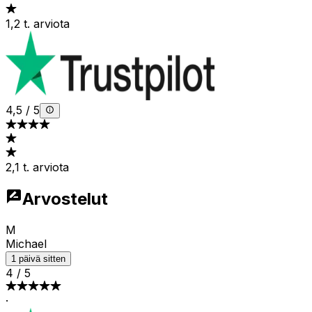
1,2 t. arviota
4,5
/
5
2,1 t. arviota
Arvostelut
M
Michael
1 päivä sitten
4
/
5
·