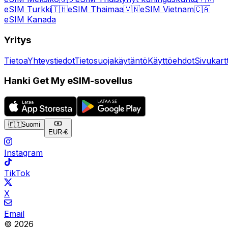
eSIM Turkki
🇹🇭
eSIM Thaimaa
🇻🇳
eSIM Vietnam
🇨🇦
eSIM Kanada
Yritys
Tietoa
Yhteystiedot
Tietosuojakäytäntö
Käyttöehdot
Sivukart
Hanki Get My eSIM-sovellus
🇫🇮
Suomi
EUR
·
€
Instagram
TikTok
X
Email
© 2026