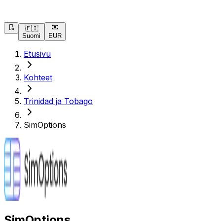
🇫🇮
Suomi
EUR
Etusivu
Kohteet
Trinidad ja Tobago
SimOptions
SimOptions