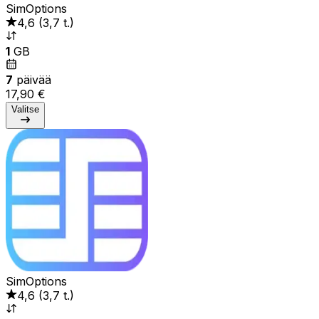
SimOptions
4,6
(
3,7 t.
)
1
GB
7
päivää
17,90 €
Valitse
SimOptions
4,6
(
3,7 t.
)