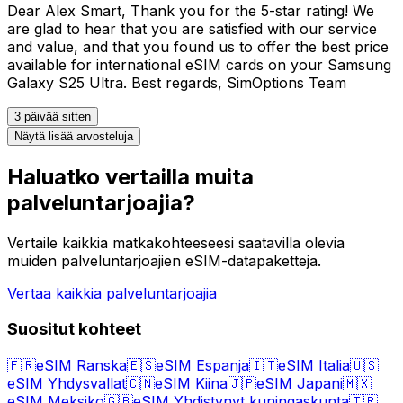
Dear Alex Smart, Thank you for the 5-star rating! We
are glad to hear that you are satisfied with our service
and value, and that you found us to offer the best price
available for international eSIM cards on your Samsung
Galaxy S25 Ultra. Best regards, SimOptions Team
3 päivää sitten
Näytä lisää arvosteluja
Haluatko vertailla muita
palveluntarjoajia?
Vertaile kaikkia matkakohteeseesi saatavilla olevia
muiden palveluntarjoajien eSIM-datapaketteja.
Vertaa kaikkia palveluntarjoajia
Suositut kohteet
🇫🇷
eSIM Ranska
🇪🇸
eSIM Espanja
🇮🇹
eSIM Italia
🇺🇸
eSIM Yhdysvallat
🇨🇳
eSIM Kiina
🇯🇵
eSIM Japani
🇲🇽
eSIM Meksiko
🇬🇧
eSIM Yhdistynyt kuningaskunta
🇹🇷