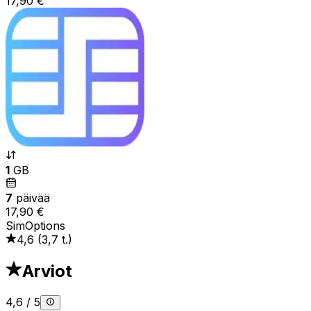
17,90 €
1
GB
7
päivää
17,90 €
SimOptions
4,6
(
3,7 t.
)
Arviot
4,6
/
5