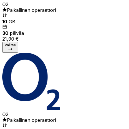
O2
Paikallinen operaattori
10
GB
30
päivää
21,90 €
Valitse
O2
Paikallinen operaattori