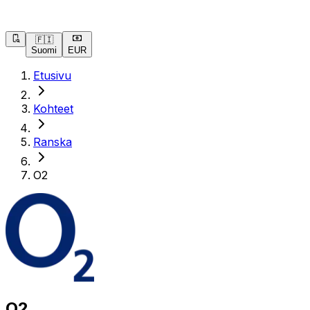
🇫🇮
Suomi
EUR
Etusivu
Kohteet
Ranska
O2
O2