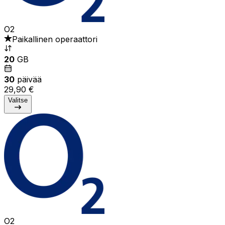
O2
Paikallinen operaattori
20
GB
30
päivää
29,90 €
Valitse
O2