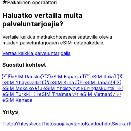
Paikallinen operaattori
Haluatko vertailla muita
palveluntarjoajia?
Vertaile kaikkia matkakohteeseesi saatavilla olevia
muiden palveluntarjoajien eSIM-datapaketteja.
Vertaa kaikkia palveluntarjoajia
Suositut kohteet
🇫🇷
eSIM Ranska
🇪🇸
eSIM Espanja
🇮🇹
eSIM Italia
🇺🇸
eSIM Yhdysvallat
🇨🇳
eSIM Kiina
🇯🇵
eSIM Japani
🇲🇽
eSIM Meksiko
🇬🇧
eSIM Yhdistynyt kuningaskunta
🇹🇷
eSIM Turkki
🇹🇭
eSIM Thaimaa
🇻🇳
eSIM Vietnam
🇨🇦
eSIM Kanada
Yritys
Tietoa
Yhteystiedot
Tietosuojakäytäntö
Käyttöehdot
Sivukart