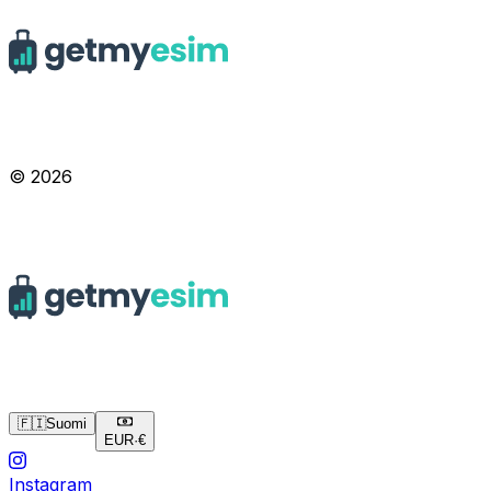
© 2026
🇫🇮
Suomi
EUR
·
€
Instagram