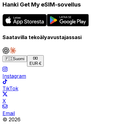
Hanki Get My eSIM-sovellus
Saatavilla tekoälyavustajassasi
🇫🇮
Suomi
EUR
·
€
Instagram
TikTok
X
Email
© 2026