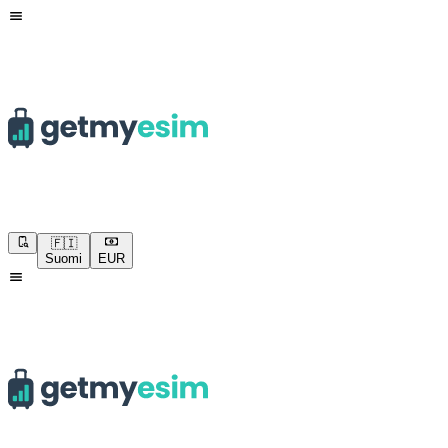
🇫🇮
Suomi
EUR