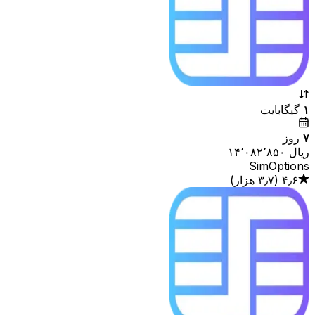
۱
گیگابایت
۷
روز
SimOptions
۴٫۶
(
۳٫۷ هزار
)