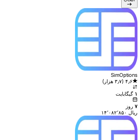
SimOptions
۴٫۶
(
۳٫۷ هزار
)
۱
گیگابایت
۷
روز