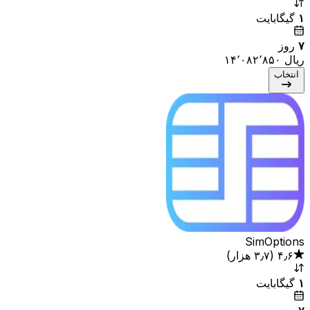
۱
گیگابایت
۷
روز
انتخاب
SimOptions
۴٫۶
(
۳٫۷ هزار
)
۱
گیگابایت