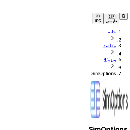
🇮🇷
فارسی
IRR
خانه
مقاصد
ونزوئلا
SimOptions
SimOptions