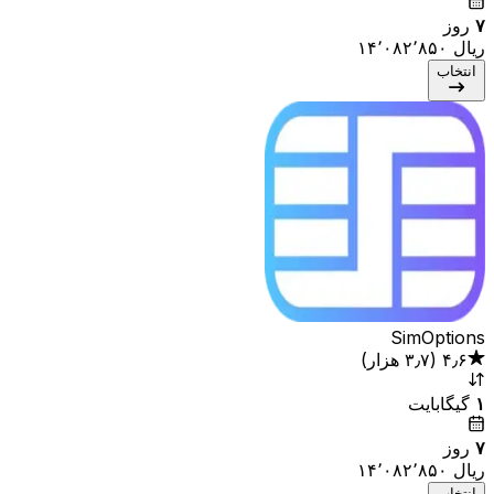
۷
روز
انتخاب
SimOptions
۴٫۶
(
۳٫۷ هزار
)
۱
گیگابایت
۷
روز
انتخاب