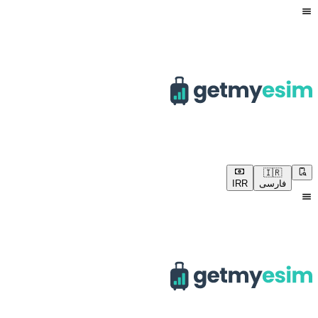
🇮🇷
فارسی
IRR