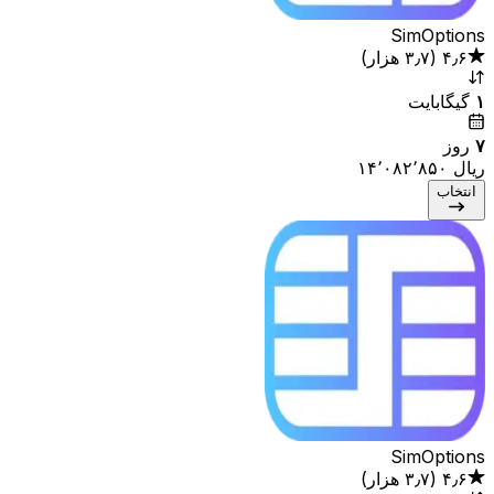
SimOptions
۴٫۶
(
۳٫۷ هزار
)
۱
گیگابایت
۷
روز
انتخاب
SimOptions
۴٫۶
(
۳٫۷ هزار
)